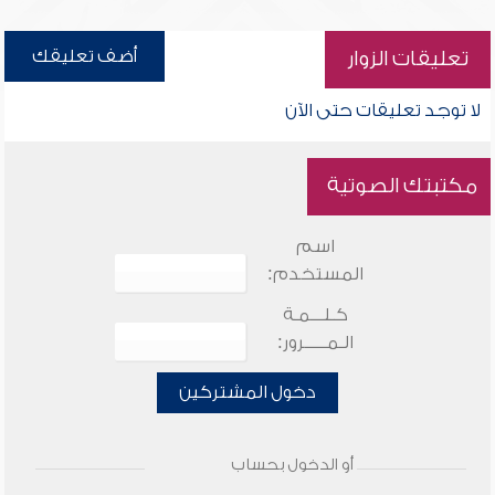
أضف تعليقك
تعليقات الزوار
لا توجد تعليقات حتى الآن
مكتبتك الصوتية
اسم
المستخدم:
كـلـــمـة
الـمـــــرور:
دخول المشتركين
أو الدخول بحساب