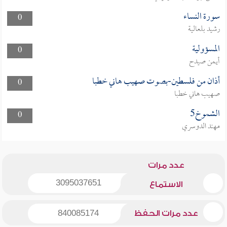
سورة النساء
0
رشيد بلعالية
المسؤولية
0
أيمن صيدح
أذان من فلسطين-بصوت صهيب هاني خطبا
0
صهيب هاني خطبا
الشموخ5
0
مهند الدوسري
عدد مرات
3095037651
الاستماع
عدد مرات الحفظ
840085174