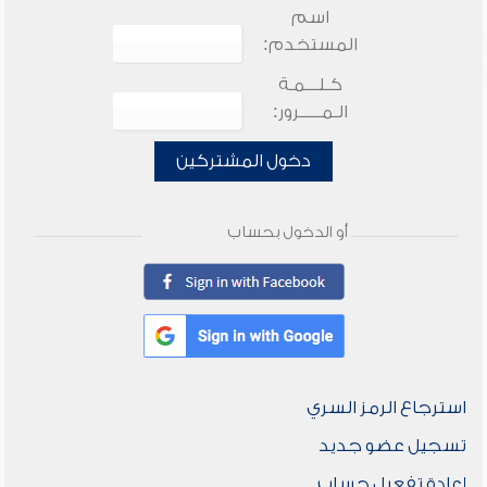
اسم
المستخدم:
كـلـــمـة
الـمـــــرور:
دخول المشتركين
أو الدخول بحساب
استرجاع الرمز السري
تسجيل عضو جديد
إعادة تفعيل حساب