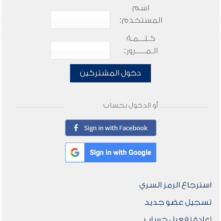
اسم
المستخدم:
كـلـــمـة
الـمـــــرور:
دخول المشتركين
أو الدخول بحساب
استرجاع الرمز السري
تسجيل عضو جديد
إعادة تفعيل حساب