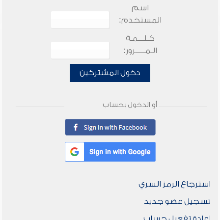
اسم
المستخدم:
كـلـــمـة
الـمـــــرور:
دخول المشتركين
أو الدخول بحساب
استرجاع الرمز السري
تسجيل عضو جديد
إعادة تفعيل حساب