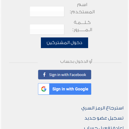
اسم
المستخدم:
كـلـــمـة
الـمـــــرور:
دخول المشتركين
أو الدخول بحساب
استرجاع الرمز السري
تسجيل عضو جديد
إعادة تفعيل حساب