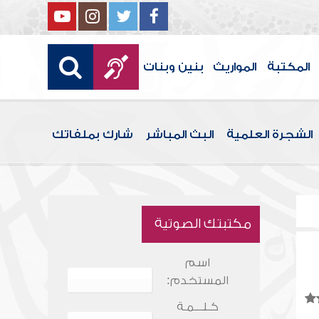
المكتبة
المواريث
بنين وبنات
الشجرة العلمية
البث المباشر
شارك بملفاتك
مكتبتك الصوتية
اسم
المستخدم:
كـلـــمـة