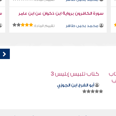
سورة الكافرون برواية ابن ذكوان عن ابن عامر
سو
محمد يحيى طاهر
تقييم المادة:
قراءة صوتية لكتاب استمتع بحياتك " كتاب
في فنون التعامل - اللسان ملك
محمد العريفي