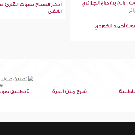
 . رابح بن دراح الجزائري
أذكار الصباح بصوت القارئ ص
ائر
الألفي
صوت أحمد الكوردي
اطبية
شرح متن الدرة
تطبيق صوتي