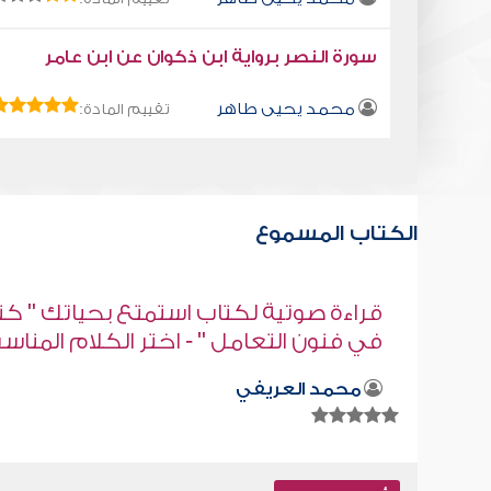
سورة النصر برواية ابن ذكوان عن ابن عامر
محمد يحيى طاهر
تقييم المادة:
الكتاب المسموع
" كتاب
كتاب تلبيس إبليس 3
مناسب
أبو الفرج ابن الجوزي