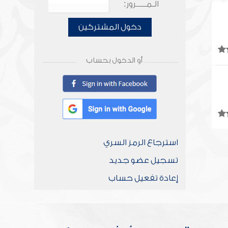
الـمـــــرور:
دخول المشتركين
أو الدخول بحساب
استرجاع الرمز السري
تسجيل عضو جديد
إعادة تفعيل حساب