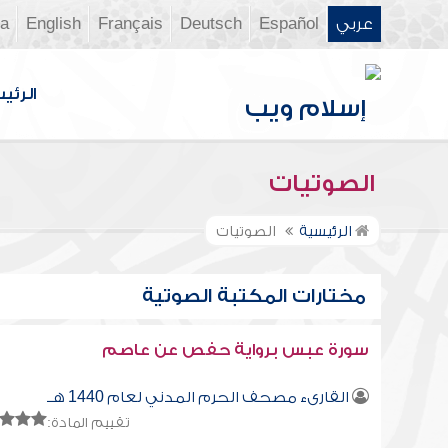
عربي
Español
Deutsch
Français
English
ia
الرئي
الصوتيات
الرئيسية
الصوتيات
مختارات المكتبة الصوتية
سورة عبس برواية حفص عن عاصم
القارىء مصحف الحرم المدني لعام 1440 هــ
تقييم المادة: