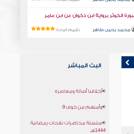
رة الكوثر برواية ابن ذكوان عن ابن عامر
محمد يحيى طاهر
تقييم المادة:
البث المباشر
قراءة صوتية لكتاب استمتع بحياتك " كتاب
ق
أخلاقنا أصالة ومعاصرة
في فنون التعامل - فك الحزمة
ف
محمد العريفي
وأمنهم من خوف 9
سلسلة محاضرات نفحات رمضانية
1444هـ