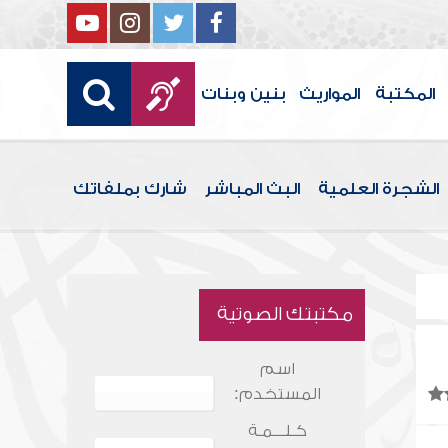
المكتبة
المواريث
بنين وبنات
الشجرة العلمية
البث المباشر
شارك بملفاتك
مكتبتك الصوتية
اسم
المستخدم:
كـلـــمـة