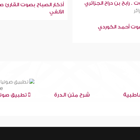
 . رابح بن دراح الجزائري
أذكار الصباح بصوت القارئ ص
ائر
الألفي
صوت أحمد الكوردي
اطبية
شرح متن الدرة
تطبيق صوتي