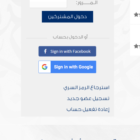
الـمـــــرور:
دخول المشتركين
أو الدخول بحساب
استرجاع الرمز السري
تسجيل عضو جديد
إعادة تفعيل حساب