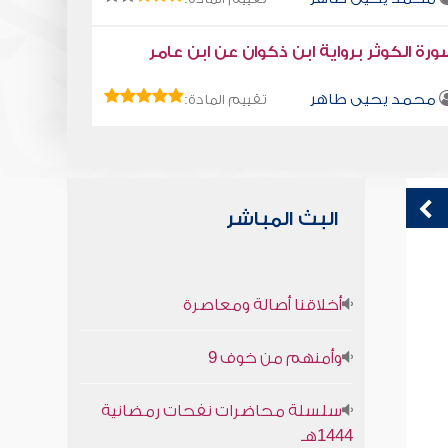
رة الكوثر برواية ابن ذكوان عن ابن عامر
محمد يحيى طاهر
تقييم المادة:
البث المباشر
كتاب تلبيس إبليس 50
ك
أخلاقنا أصالة ومعاصرة
أبو الفرج ابن الجوزي
وأمنهم من خوف 9
سلسلة محاضرات نفحات رمضانية
1444هـ