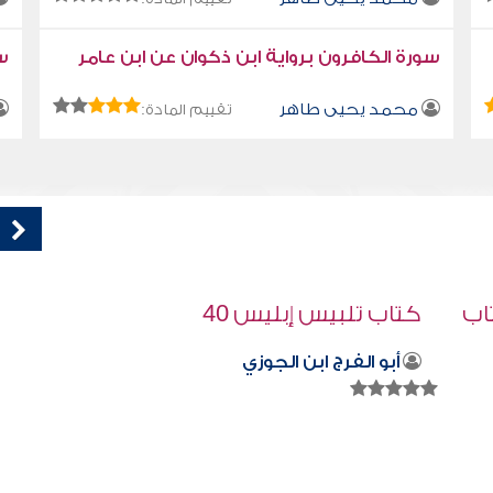
سورة الكافرون برواية ابن ذكوان عن ابن عامر
سو
محمد يحيى طاهر
تقييم المادة:
قراءة صوتية لكتاب استمتع بحياتك " كتاب
في فنون التعامل " - اجعل معالجة الخطأ
سهلة
محمد العريفي