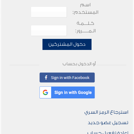
اسم
المستخدم:
كـلـــمـة
الـمـــــرور:
دخول المشتركين
أو الدخول بحساب
استرجاع الرمز السري
تسجيل عضو جديد
إعادة تفعيل حساب