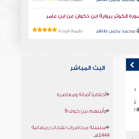
رة الكوثر برواية ابن ذكوان عن ابن عامر
محمد يحيى طاهر
تقييم المادة:
البث المباشر
كتاب تلبيس إبليس 30
ق
أخلاقنا أصالة ومعاصرة
ف
أبو الفرج ابن الجوزي
وأمنهم من خوف 9
سلسلة محاضرات نفحات رمضانية
1444هـ