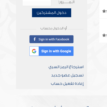
الـمـــــرور:
دخول المشتركين
أو الدخول بحساب
استرجاع الرمز السري
تسجيل عضو جديد
إعادة تفعيل حساب