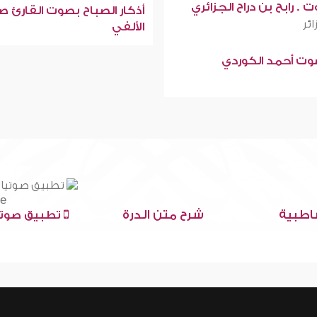
 . رابح بن دراح الجزائري
أذكار الصباح بصوت القارئ ص
ائر
الألفي
صوت أحمد الكوردي
اطبية
شرح متن الدرة
تطبيق صوتي