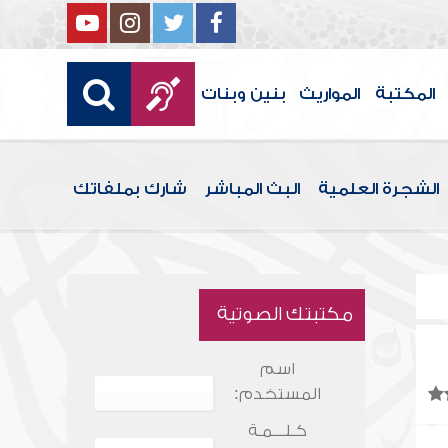
المكتبة
المواريث
بنين وبنات
الشجرة العلمية
البث المباشر
شارك بملفاتك
مكتبتك الصوتية
اسم
المستخدم:
كـلـــمـة