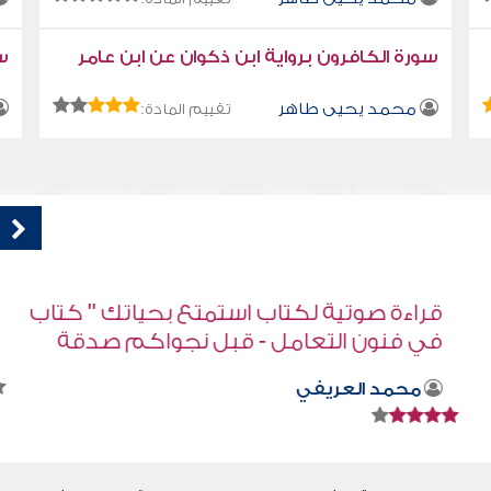
سورة الكافرون برواية ابن ذكوان عن ابن عامر
سو
محمد يحيى طاهر
تقييم المادة:
اب
كتاب تلبيس إبليس 5
أبو الفرج ابن الجوزي