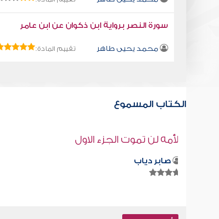
سورة النصر برواية ابن ذكوان عن ابن عامر
محمد يحيى طاهر
تقييم المادة:
الكتاب المسموع
قراءة صوتية لكتاب استمتع بحياتك " كت
في فنون التعامل - قبل نجواكم صدقة
محمد العريفي