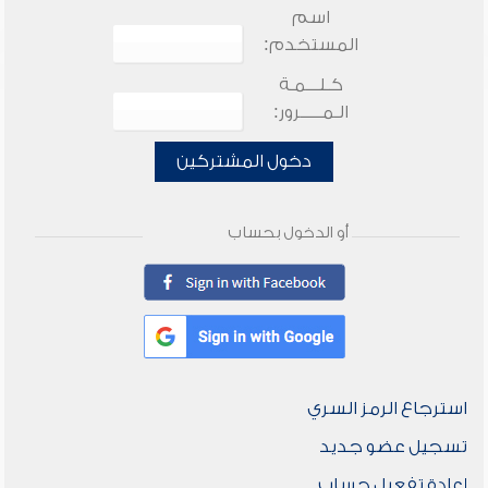
اسم
المستخدم:
كـلـــمـة
الـمـــــرور:
دخول المشتركين
أو الدخول بحساب
استرجاع الرمز السري
تسجيل عضو جديد
إعادة تفعيل حساب