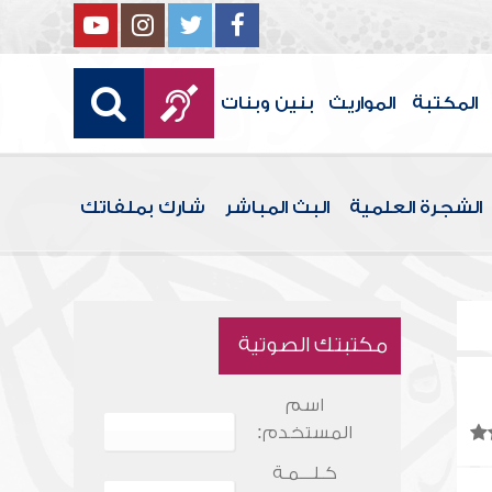
المكتبة
المواريث
بنين وبنات
الشجرة العلمية
البث المباشر
شارك بملفاتك
مكتبتك الصوتية
اسم
المستخدم:
كـلـــمـة