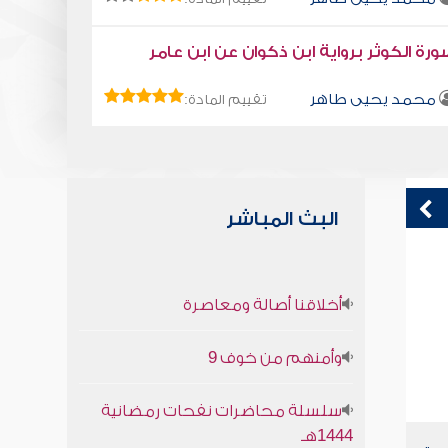
رة الكوثر برواية ابن ذكوان عن ابن عامر
محمد يحيى طاهر
تقييم المادة:
البث المباشر
قراءة صوتية لكتاب استمتع بحياتك " كتاب
ك
أخلاقنا أصالة ومعاصرة
في فنون التعامل - مشاكل ليس لها حل
محمد العريفي
وأمنهم من خوف 9
سلسلة محاضرات نفحات رمضانية
1444هـ