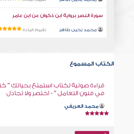
سورة النصر برواية ابن ذكوان عن ابن عامر
محمد يحيى طاهر
تقييم المادة:
الكتاب المسموع
" كتاب
كتاب تلبيس إبليس 3
ل
أبو الفرج ابن الجوزي