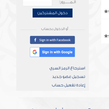
الـمـــــرور:
دخول المشتركين
أو الدخول بحساب
استرجاع الرمز السري
تسجيل عضو جديد
إعادة تفعيل حساب