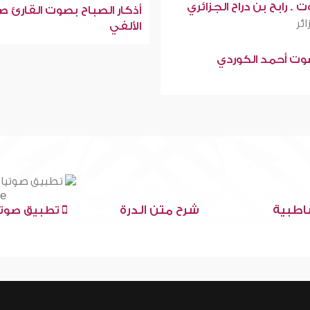
 . رابح بن دراح الجزائري
أذكار الصباح بصوت القارئ ص
ائر
الألفي
صوت أحمد الكوردي
اطبية
شرح متن الدرة
تطبيق صوتي