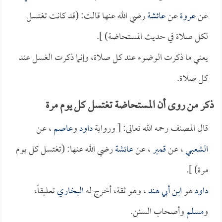
عن
عروة
عن
عائشة
رضي الله عنها قالت: (قد كانت تغتسل
لكل صلاة في حديث المستحاضة) ].
يعني ما ذكرت الوضوء عند كل صلاة، وإنما ذكرت الغسل عند
كل صلاة.
ذكر من روى أن المستحاضة تغتسل كل يوم مرة
قال المصنف رحمه الله تعالى: [ ورواية
داود
و
عاصم
، عن
الشعبي
، عن
قمير
، عن
عائشة
رضي الله عنها: (تغتسل كل يوم
مرة) ].
داود
هو
ابن أبي هند
، وهو ثقة، أخرج له
البخاري
تعليقاً،
و
مسلم
وأصحاب السنن.