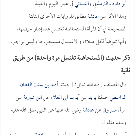
أبو داود
و
الترمذي
و
النسائي
في عمل اليوم والليلة .
وهذا الأثر عن
عائشة
مطابق للروايات الأخرى الثابتة
الصحيحة في أن المرأة المستحاضة تغتسل عند إدبار حيضها،
وأنها تتوضأ لكل صلاة، والاغتسال مستحب لها وليس بواجب.
ذكر حديث (المستحاضة تغتسل مرة واحدة) من طريق
ثانية
قال المصنف رحمه الله تعالى: [ حدثنا
أحمد بن سنان القطان
الواسطي
حدثنا
يزيد
عن
أيوب أبي العلاء
عن
ابن شبرمة
عن
امرأة
مسروق
عن
عائشة
رضي الله عنها عن النبي صلى الله عليه
وسلم مثله ].