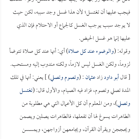
فيجب عليها أن تغتسل؛ لأن هذا غسل وجد سببه، لكن حيث
لا يوجد سبب يوجب الغسل كالجماع أو الاحتلام فإن الذي
عليها إنما هو غسل الحيض.
وقوله: (
والوضوء عند كل صلاة
) أي: أنها عند كل صلاة تتوضأ
لزوماً، ولكن الغسل ليس لازماً، ولكنه مندوب إليه ومستحب.
[ قال
أبو داود
زاد
عثمان
: (
وتصوم وتصلي
) ] يعني: أنها في تلك
المدة تصلي وتصوم، فزاد فيه الصيام، والأول قال: (
تغتسل
وتصلي
)، ومن المعلوم أن كل الأعمال التي هي مطلوبة من
الطاهرات يسوغ لها أن تفعلها، فالطاهرات يصلين ويصمن
ويحججن ويقرأن القرآن، ويجامعهن أزواجهن، ويمسسن