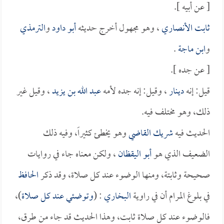
[ عن أبيه ].
ثابت الأنصاري
، وهو مجهول أخرج حديثه
أبو داود
و
الترمذي
و
ابن ماجة
.
[ عن جده ].
قيل: إنه
دينار
، وقيل: إنه جده لأمه
عبد الله بن يزيد
، وقيل غير
ذلك، وهو مختلف فيه.
الحديث فيه
شريك القاضي
وهو يخطئ كثيراً، وفيه ذلك
الضعيف الذي هو
أبو اليقظان
، ولكن معناه جاء في روايات
صحيحة وثابتة، ومنها الوضوء عند كل صلاة، وقد ذكر
الحافظ
في بلوغ المرام أن في راوية
البخاري
: (
وتوضئي عند كل صلاة
)،
فالوضوء عند كل صلاة ثابت، وهذا الحديث قد جاء من طرق،