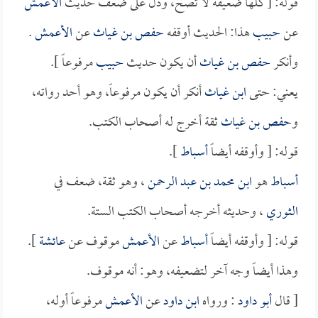
قوله: [ كلها ضعيفة لا تصح، ودل على ضعف حديث
الأعمش
عن
حبيب
هذا: الحديث أوقفه
حفص بن غياث
عن
الأعمش
.
وأنكر
حفص بن غياث
أن يكون حديث
حبيب
مرفوعاً ].
يعني: حتى
ابن غياث
أنكر أن يكون مرفوعاً، وهو أحد رواته،
و
حفص بن غياث
ثقة أخرج له أصحاب الكتب.
قوله: [ وأوقفه أيضاً
أسباط
].
أسباط
هو
ابن محمد بن عبد الرحمن
، وهو ثقة، ضعف في
الثوري
، وحديثه أخرجه أصحاب الكتب الستة.
قوله: [ وأوقفه أيضاً
أسباط
عن
الأعمش
موقوف عن
عائشة
].
وهذا أيضاً وجه آخر لتضعيفه، وهو: أنه موقوف.
[ قال
أبو داود
: ورواه
ابن داود
عن
الأعمش
مرفوعاً أوله،