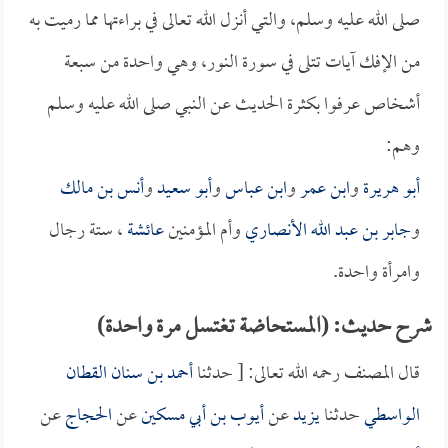
صلى الله عليه وسلم، والتي أنزل الله تعالى في براءتها مما رميت به
من الإفك آيات تتلى في سورة النور، وهي واحدة من سبعة
أشخاص عرفوا بكثرة الحديث عن النبي صلى الله عليه وسلم
وهم:
أبو هريرة
و
ابن عمر
و
ابن عباس
و
أبو سعيد
و
أنس بن مالك
و
جابر بن عبد الله الأنصاري
وأم المؤمنين
عائشة
، ستة رجال
وامرأة واحدة.
شرح حديث: (المستحاضة تغتسل مرة واحدة)
قال المصنف رحمه الله تعالى: [ حدثنا
أحمد بن سنان القطان
الواسطي
حدثنا
يزيد
عن
أيوب بن أبي مسكين
عن
الحجاج
عن