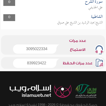
سورة الشرح
0
علي الحذيفي
الشاطبية
0
الشيخ:عبد الرشيد بن الشيخ علي صوفي
عدد مرات
3095022334
الاستماع
عدد مرات الحفظ
839923422
جميع الحقوق محفوظة © 2026 - 1998 لشبكة إسلام ويب