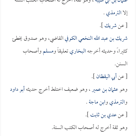
عثمان بن أبي شيبة
، وهو ثقة، أخرج له أصحاب الكتب الستة
إلا
الترمذي
.
[ عن
شريك
].
شريك بن عبد الله النخعي الكوفي
القاضي، وهو صدوق يخطئ
كثيرا،ً وحديثه أخرجه
البخاري
تعليقاً و
مسلم
وأصحاب
السنن.
[ عن
أبي اليقظان
].
وهو
عثمان بن عمير
، وهو ضعيف اختلط أخرج حديثه
أبو داود
و
الترمذي
و
ابن ماجة
.
[ عن
عدي بن ثابت
].
وهو ثقة أخرج له أصحاب الكتب الستة.