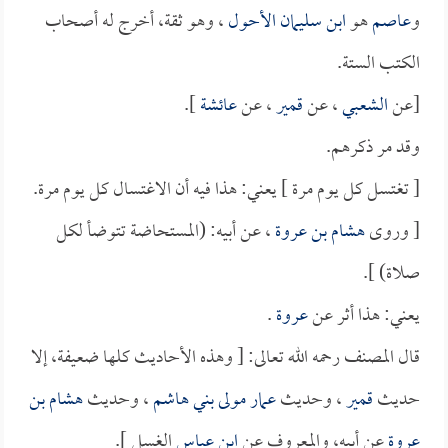
و
عاصم
هو
ابن سليمان الأحول
، وهو ثقة، أخرج له أصحاب
الكتب الستة.
[عن
الشعبي
، عن
قمير
، عن
عائشة
].
وقد مر ذكرهم.
[ تغتسل كل يوم مرة ] يعني: هذا فيه أن الاغتسال كل يوم مرة.
[ وروى
هشام بن عروة
، عن أبيه: (المستحاضة تتوضأ لكل
صلاة) ].
يعني: هذا أثر عن
عروة
.
قال المصنف رحمه الله تعالى: [ وهذه الأحاديث كلها ضعيفة، إلا
حديث
قمير
، وحديث
عمار مولى بني هاشم
، وحديث
هشام بن
عروة
عن أبيه، والمعروف عن
ابن عباس
الغسل ].