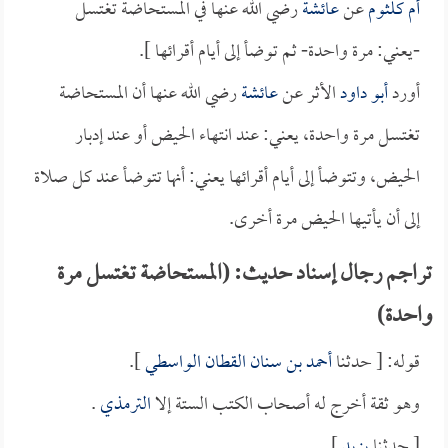
أم كلثوم
عن
عائشة
رضي الله عنها في المستحاضة تغتسل
-يعني: مرة واحدة- ثم توضأ إلى أيام أقرائها ].
أورد
أبو داود
الأثر عن
عائشة
رضي الله عنها أن المستحاضة
تغتسل مرة واحدة، يعني: عند انتهاء الحيض أو عند إدبار
الحيض، وتتوضأ إلى أيام أقرائها يعني: أنها تتوضأ عند كل صلاة
إلى أن يأتيها الحيض مرة أخرى.
تراجم رجال إسناد حديث: (المستحاضة تغتسل مرة
واحدة)
قوله: [ حدثنا
أحمد بن سنان القطان الواسطي
].
وهو ثقة أخرج له أصحاب الكتب الستة إلا
الترمذي
.
[ حدثنا
يزيد
].