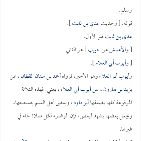
وسلم.
قوله: [ وحديث
عدي بن ثابت
].
عدي بن ثابت
هو الأول.
[ و
الأعمش
عن
حبيب
] هو الثاني.
[ و
أيوب أبي العلاء
].
و
أيوب أبو العلاء
وهو الأخير، فرواه
أحمد بن سنان القطان
، عن
يزيد بن هارون
، عن
أيوب أبي العلاء
، يعني: فهذه الثلاثة
المرفوعة كلها يضعفها
أبو داود
، وبعض أهل العلم يصححها،
ويجعل بعضها يشهد لبعض، فإن الوضوء لكل صلاة جاء في
غيرها.