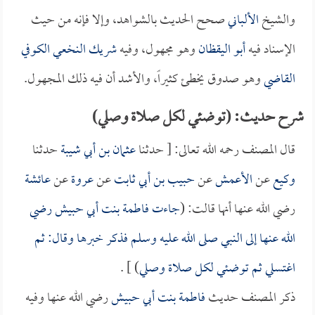
والشيخ
الألباني
صحح الحديث بالشواهد، وإلا فإنه من حيث
الإسناد فيه
أبو اليقظان
وهو مجهول، وفيه
شريك النخعي الكوفي
القاضي
وهو صدوق يخطئ كثيراً، والأشد أن فيه ذلك المجهول.
شرح حديث: (توضئي لكل صلاة وصلي)
قال المصنف رحمه الله تعالى: [ حدثنا
عثمان بن أبي شيبة
حدثنا
وكيع
عن
الأعمش
عن
حبيب بن أبي ثابت
عن
عروة
عن
عائشة
رضي الله عنها أنها قالت: (
جاءت
فاطمة بنت أبي حبيش
رضي
الله عنها إلى النبي صلى الله عليه وسلم فذكر خبرها وقال: ثم
اغتسلي ثم توضئي لكل صلاة وصلي
) ] .
ذكر المصنف حديث
فاطمة بنت أبي حبيش
رضي الله عنها وفيه