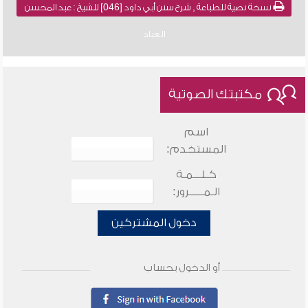
نسخة نصية للطباعة , شرح سنن أبي داود [046] للشيخ : عبد المحسن
العباد
مكتبتك الصوتية
اسم
المستخدم:
كـلـــمـة
الـمـــــرور:
دخول المشتركين
أو الدخول بحساب