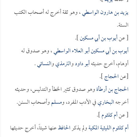
يزيد بن هارون الواسطي
، وهو ثقة أخرج له أصحاب الكتب
الستة.
[ عن
أيوب بن أبي مسكين
].
أيوب بن أبي مسكين أبو العلاء الواسطي
، وهو صدوق له
أوهام، أخرج حديثه
أبو داود
و
الترمذي
و
النسائي
.
[عن
الحجاج
].
الحجاج بن أرطأة
وهو صدوق كثير الخطأ والتدليس، وحديثه
أخرجه
البخاري
في الأدب المفرد، و
مسلم
وأصحاب السنن.
[ عن
أم كلثوم
].
أم كلثوم الليثية المكية
ولم يذكر
الحافظ
عنها شيئاً، أخرج حديثها