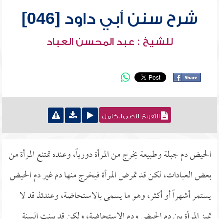
شرح سنن أبي داود [046]
للشيخ : عبد المحسن العباد
التفريغ النصي الكامل
الحيض دم جبلة وطبيعة يخرج من المرأة دورياً، وعنده تمتنع المرأة من
بعض العبادات، لكن قد تمرض المرأة فيخرج منها دم غير دم الحيض
يستمر أشهراً أو أكثر، وهو ما يسمى بالاستحاضة، وعندئذ قد لا
تميز المرأة بين دم الحيض ودم الاستحاضة، ولكن قد بينت السنة