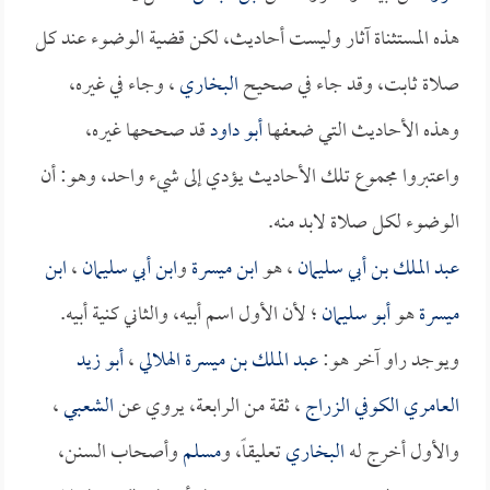
هذه المستثناة آثار وليست أحاديث، لكن قضية الوضوء عند كل
صلاة ثابت، وقد جاء في صحيح
البخاري
، وجاء في غيره،
وهذه الأحاديث التي ضعفها
أبو داود
قد صححها غيره،
واعتبروا مجموع تلك الأحاديث يؤدي إلى شيء واحد، وهو: أن
الوضوء لكل صلاة لابد منه.
عبد الملك بن أبي سليمان
، هو
ابن ميسرة
و
ابن أبي سليمان
،
ابن
ميسرة
هو
أبو سليمان
؛ لأن الأول اسم أبيه، والثاني كنية أبيه.
ويوجد راو آخر هو:
عبد الملك بن ميسرة الهلالي
،
أبو زيد
العامري الكوفي الزراج
، ثقة من الرابعة، يروي عن
الشعبي
،
والأول أخرج له
البخاري
تعليقاً، و
مسلم
وأصحاب السنن،