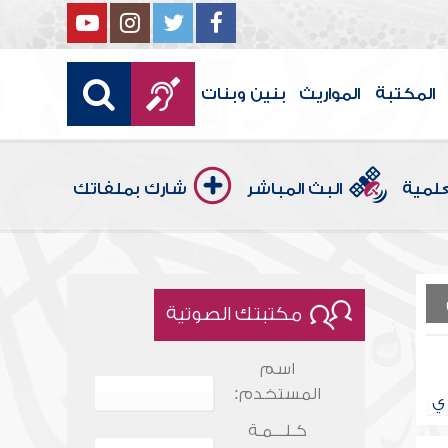
المكتبة
المواريث
بنين وبنات
علمية
البث المباشر
شارك بملفاتك
مكتبتك الصوتية
اسم
المستخدم:
ي
كـلـــمـة