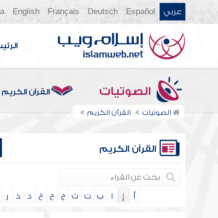
عربي
Español
Deutsch
Français
English
ia
الرئي
الصوتيات
القرآن الكريم
الصوتيات
القرآن الكريم
القرآن الكريم
أ
إ
ا
ب
ت
ث
ج
ح
خ
د
ذ
ر