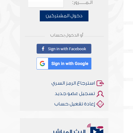
الـمـــــرور:
دخول المشتركين
أو الدخول بحساب
استرجاع الرمز السري
تسجيل عضو جديد
إعادة تفعيل حساب
البث المباشر