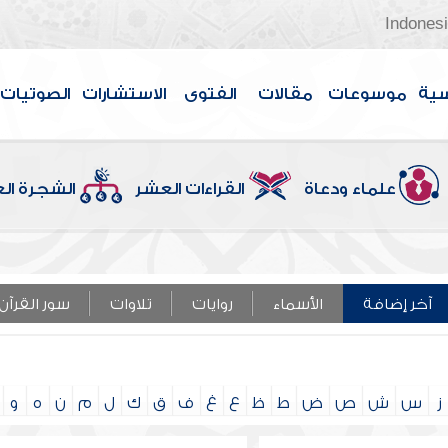
Indones
سية
موسوعات
مقالات
الفتوى
الاستشارات
الصوتيات
علماء ودعاة
القراءات العشر
الشجرة ال
آخر إضافة
الأسماء
روايات
تلاوات
سور القرآن
ز
س
ش
ص
ض
ط
ظ
ع
غ
ف
ق
ك
ل
م
ن
ه
و