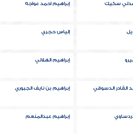
عدلي سكيك
إبراهيم احمد عواجه
يل
إلياس حجري
رو
إبراهيم الهلالي
د القادر الدسوقي
إبراهيم بن نايف الجبوري
دردساوي
إبراهيم عبدالمنعم