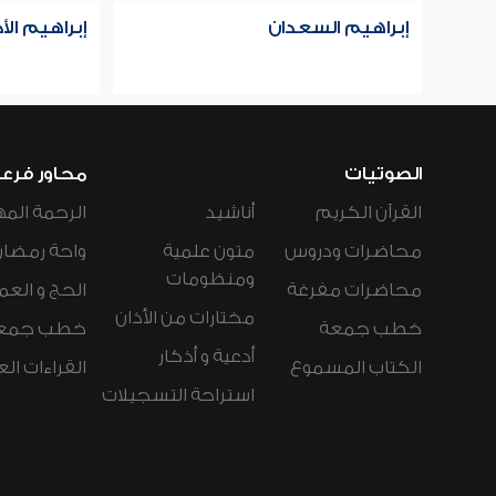
إبراهيم السعدان
إبراهيم ال
الصوتيات
محاور فرع
القرآن الكريم
أناشيد
الرحمة المه
محاضرات ودروس
متون علمية
واحة رمضان
ومنظومات
محاضرات مفرغة
الحج و العم
مختارات من الأذان
خطب جمعة
خطب جمع
أدعية و أذكار
الكتاب المسموع
القراءات ال
استراحة التسجيلات