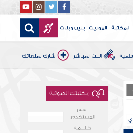
المكتبة
المواريث
بنين وبنات
علمية
البث المباشر
شارك بملفاتك
مكتبتك الصوتية
اسم
المستخدم:
ي
كـلـــمـة