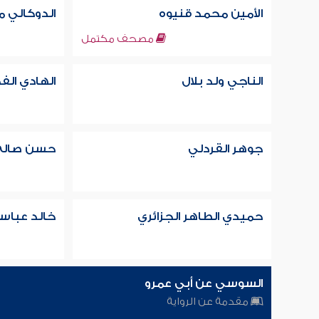
الأمين محمد قنيوه
الدوكالي م
مصحف مكتمل
الناجي ولد بلال
الهادي الف
جوهر القردلي
حسن صالح
حميدي الطاهر الجزائري
خالد عباس
السوسي عن أبي عمرو
مقدمة عن الرواية