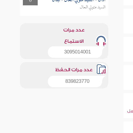
أذان - السيد متولي العال - لبنان
0
السيد متولي العال
عدد مرات
الاستماع
3095014001
عدد مرات الحفظ
839823770
ل