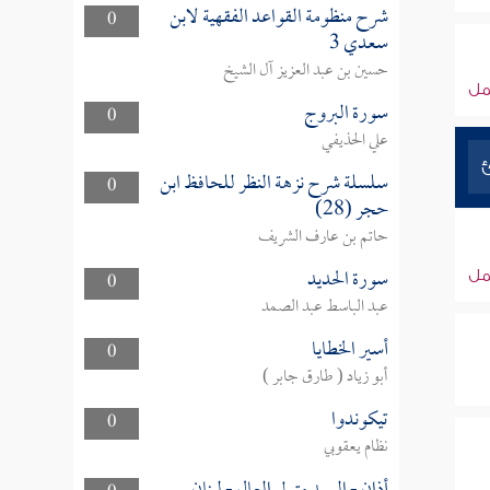
شرح منظومة القواعد الفقهية لابن
0
سعدي 3
حسين بن عبد العزيز آل الشيخ
ل
سورة البروج
0
علي الحذيفي
سلسلة شرح نزهة النظر للحافظ ابن
0
حجر (28)
حاتم بن عارف الشريف
سورة الحديد
ل
0
عبد الباسط عبد الصمد
أسير الخطايا
0
أبو زياد ( طارق جابر )
تيكوندوا
0
نظام يعقوبي