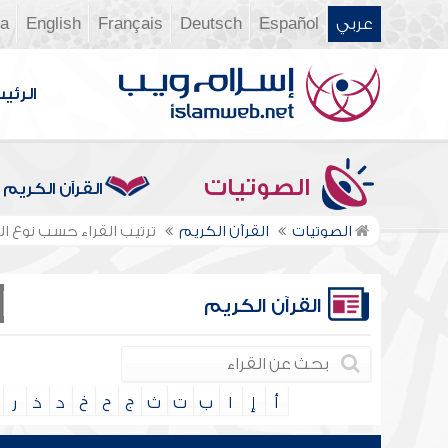
عربي
Español
Deutsch
Français
English
ia
الرئي
الصوتيات
القرآن الكريم
الصوتيات
القرآن الكريم
ترتيب القراء حسب نوع الر
القرآن الكريم
أ
إ
ا
ب
ت
ث
ج
ح
خ
د
ذ
ر