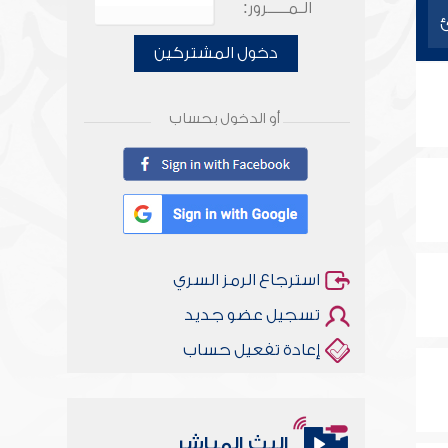
الـمـــــرور:
دخول المشتركين
أو الدخول بحساب
استرجاع الرمز السري
تسجيل عضو جديد
إعادة تفعيل حساب
البث المباشر