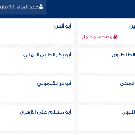
عدد القراء: 30 قارئ
ين
أبو أنس
مصحف مكتمل
الطنطاوى
أبو بكر الظبي اليمني
المكي
أبو ذر القلموني
لليبي
أبو مسلم على الأزهرى