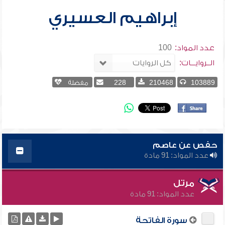
إبراهيم العسيري
عدد المواد:
100
الــروايـــات:
103889
210468
228
مفضلة
حفص عن عاصم
عدد المواد: 91 مادة
مرتل
عدد المواد: 91 مادة
سورة الفاتحة