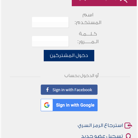
اسم
المستخدم:
كـلـــمـة
الـمـــــرور:
دخول المشتركين
أو الدخول بحساب
استرجاع الرمز السري
تسجيل عضو جديد