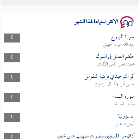
الأكثر استماعا لهذا الشهر
سورة البروج
0
عبد الله عواد الجهني
حكم العمل فى البنوك
0
محمد ناصر الدين الألباني
أثر التوحيد في تزكية النفوس
0
حسن أبو الأشبال الزهيري
سورة النساء
0
رشيد بلعالية
المسؤولية
0
أيمن صيدح
أذان من فلسطين-بصوت صهيب هاني خطبا
0