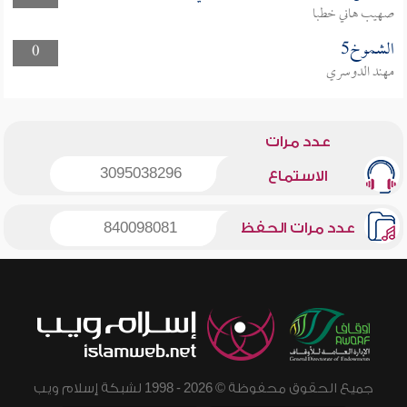
صهيب هاني خطبا
الشموخ5
0
مهند الدوسري
عدد مرات
3095038296
الاستماع
عدد مرات الحفظ
840098081
جميع الحقوق محفوظة © 2026 - 1998 لشبكة إسلام ويب