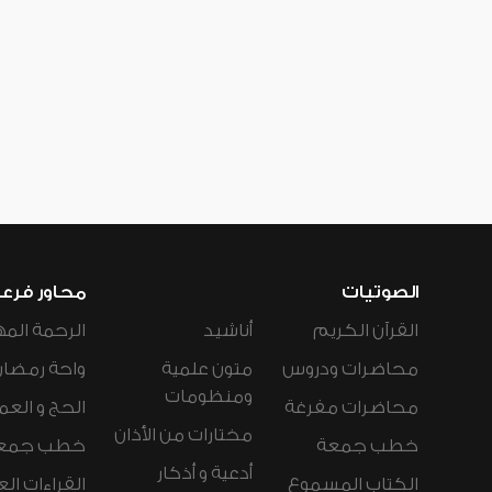
الصوتيات
محاور فرع
القرآن الكريم
أناشيد
الرحمة المه
محاضرات ودروس
متون علمية
واحة رمضان
ومنظومات
محاضرات مفرغة
الحج و العم
مختارات من الأذان
خطب جمعة
خطب جمع
أدعية و أذكار
الكتاب المسموع
القراءات ال