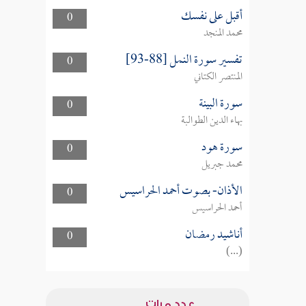
أقبل على نفسك
0
محمد المنجد
تفسير سورة النمل [88-93]
0
المنتصر الكتاني
سورة البينة
0
بهاء الدين الطوالبة
سورة هود
0
محمد جبريل
الأذان- بصوت أحمد الحراسيس
0
أحمد الحراسيس
أناشيد رمضان
0
(...)
عدد مرات