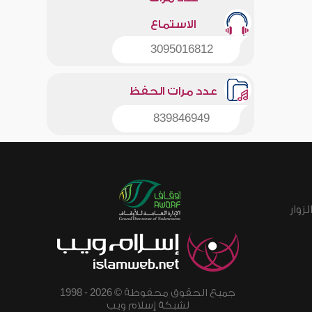
الاستماع
3095016812
عدد مرات الحفظ
839846949
زوار
جميع الحقوق محفوظة © 2026 - 1998
لشبكة إسلام ويب