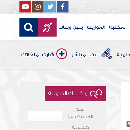
المكتبة
المواريث
بنين وبنات
علمية
البث المباشر
شارك بملفاتك
مكتبتك الصوتية
اسم
المستخدم:
كـلـــمـة