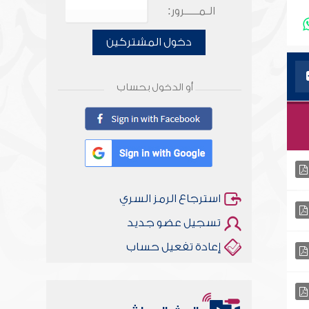
الـمـــــرور:
دخول المشتركين
أو الدخول بحساب
استرجاع الرمز السري
تسجيل عضو جديد
إعادة تفعيل حساب