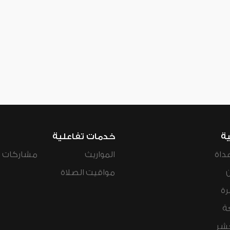
ية
خدمات تفاعلية
داة
المواريث
مشاركات ال
مواقيت الصلاة
رة
ة
عشر