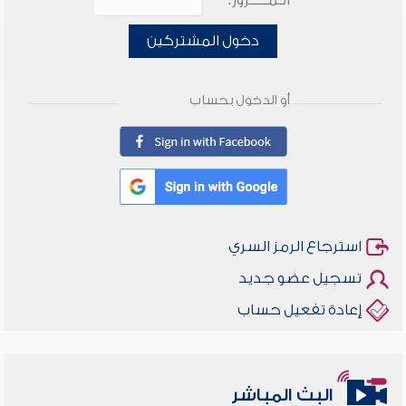
الـمـــــرور:
دخول المشتركين
أو الدخول بحساب
استرجاع الرمز السري
تسجيل عضو جديد
إعادة تفعيل حساب
البث المباشر