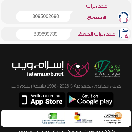
عدد مرات
3095002690
الاستماع
عدد مرات الحفظ
839699739
جميع الحقوق محفوظة © 2026 - 1998 لشبكة إسلام ويب
وثيقة الخصوصية
اتفاقية الخدمة
اتصل بنا
من نحن