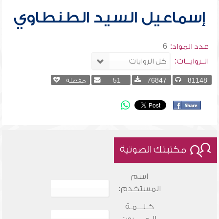
إسماعيل السيد الطنطاوي
عدد المواد:
6
الــروايـــات:
81148
76847
51
مفضلة
مكتبتك الصوتية
اسم
المستخدم:
كـلـــمـة