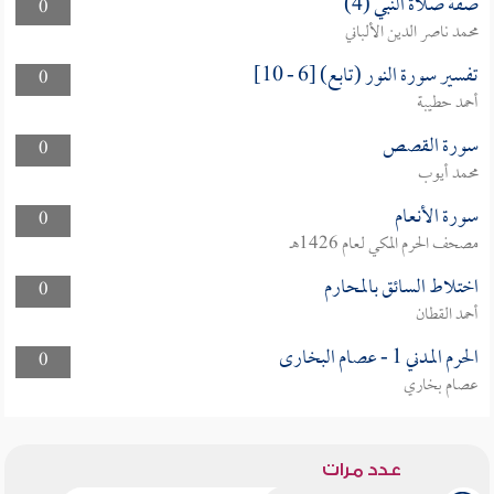
صفة صلاة النبي (4)
0
محمد ناصر الدين الألباني
تفسير سورة النور (تابع) [6 - 10]
0
أحمد حطيبة
سورة القصص
0
محمد أيوب
سورة الأنعام
0
مصحف الحرم المكي لعام 1426هـ
اختلاط السائق بالمحارم
0
أحمد القطان
الحرم المدني 1 - عصام البخارى
0
عصام بخاري
عدد مرات