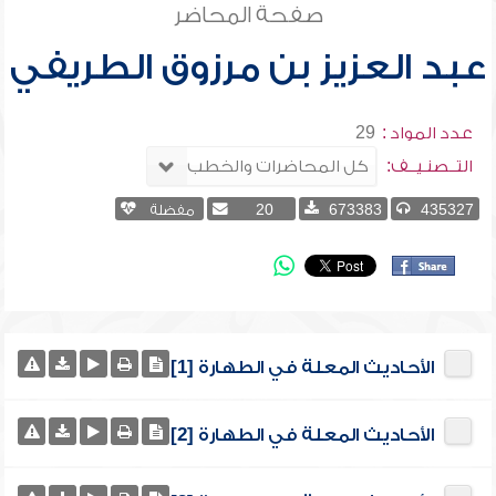
صفحة المحاضر
عبد العزيز بن مرزوق الطريفي
عدد المواد :
29
التــصنـيــف:
435327
673383
20
مفضلة
الأحاديث المعلة في الطهارة [1]
الأحاديث المعلة في الطهارة [2]