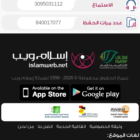
3095031112
الاستماع
عدد مرات الحفظ
840017077
جميع الحقوق محفوظة © 2026 - 1998 لشبكة إسلام ويب
وثيقة الخصوصية
اتفاقية الخدمة
اتصل بنا
من نحن
لغات الموقع: