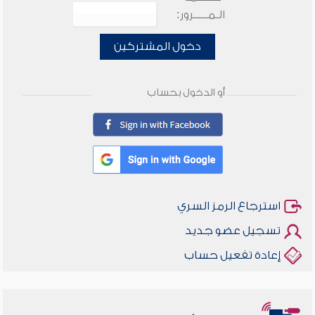
الـمـــــرور:
دخول المشتركين
أو الدخول بحساب
استرجاع الرمز السري
تسجيل عضو جديد
إعادة تفعيل حساب