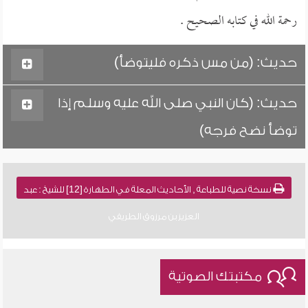
رحمة الله في كتابه الصحيح .
حديث: (من مس ذكره فليتوضأ)
حديث: (كان النبي صلى الله عليه وسلم إذا
توضأ نضح فرجه)
نسخة نصية للطباعة , الأحاديث المعلة في الطهارة [12] للشيخ : عبد
العزيز بن مرزوق الطريفي
مكتبتك الصوتية