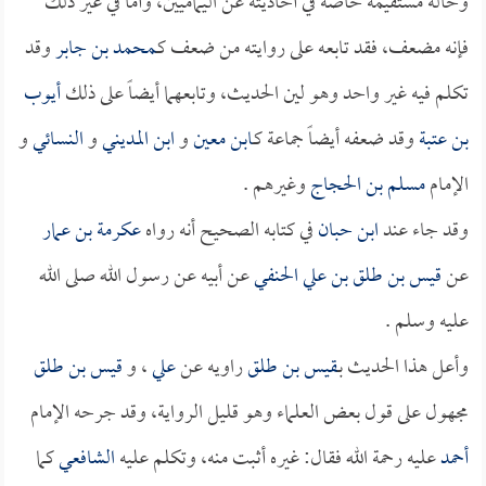
وحاله مستقيمة خاصةً في أحاديثه عن اليماميين، وأما في غير ذلك
فإنه مضعف، فقد تابعه على روايته من ضعف كـ
محمد بن جابر
وقد
تكلم فيه غير واحد وهو لين الحديث، وتابعهما أيضاً على ذلك
أيوب
بن عتبة
وقد ضعفه أيضاً جماعة كـ
ابن معين
و
ابن المديني
و
النسائي
و
الإمام
مسلم بن الحجاج
وغيرهم .
وقد جاء عند
ابن حبان
في كتابه الصحيح أنه رواه
عكرمة بن عمار
عن
قيس بن طلق بن علي الحنفي
عن أبيه عن رسول الله صلى الله
عليه وسلم .
وأعل هذا الحديث بـ
قيس بن طلق
راويه عن
علي
، و
قيس بن طلق
مجهول على قول بعض العلماء وهو قليل الرواية، وقد جرحه الإمام
أحمد
عليه رحمة الله فقال: غيره أثبت منه، وتكلم عليه
الشافعي
كما