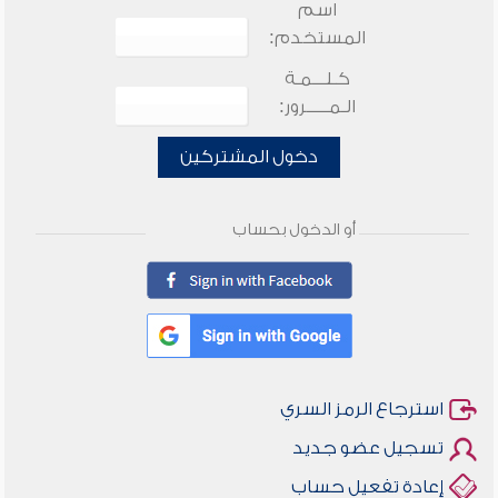
اسم
المستخدم:
كـلـــمـة
الـمـــــرور:
دخول المشتركين
أو الدخول بحساب
استرجاع الرمز السري
تسجيل عضو جديد
إعادة تفعيل حساب