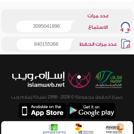
عدد مرات
3095041996
الاستماع
عدد مرات الحفظ
840155366
جميع الحقوق محفوظة © 2026 - 1998 لشبكة إسلام ويب