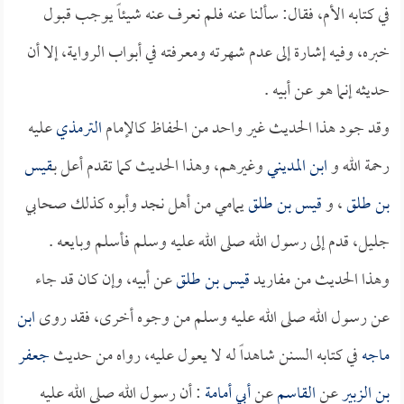
في كتابه الأم، فقال: سألنا عنه فلم نعرف عنه شيئاً يوجب قبول
خبره، وفيه إشارة إلى عدم شهرته ومعرفته في أبواب الرواية، إلا أن
حديثه إنما هو عن أبيه .
وقد جود هذا الحديث غير واحد من الحفاظ كالإمام
الترمذي
عليه
رحمة الله و
ابن المديني
وغيرهم، وهذا الحديث كما تقدم أعل بـ
قيس
بن طلق
، و
قيس بن طلق
يمامي من أهل نجد وأبوه كذلك صحابي
جليل، قدم إلى رسول الله صلى الله عليه وسلم فأسلم وبايعه .
وهذا الحديث من مفاريد
قيس بن طلق
عن أبيه، وإن كان قد جاء
عن رسول الله صلى الله عليه وسلم من وجوه أخرى، فقد روى
ابن
ماجه
في كتابه السنن شاهداً له لا يعول عليه، رواه من حديث
جعفر
بن الزبير
عن
القاسم
عن
أبي أمامة
: أن رسول الله صلى الله عليه