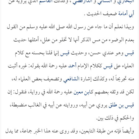
البخاري
و
النسائي
و
الدارقطني
، وكذلك
القاسم
الذي يرويه عن
أبي أمامة
ضعيف الحديث .
وبهذا نعلم أن ما جاء عن رسول الله صلى الله عليه وسلم من القول
بعدم الوضوء من مس الذكر أنها لا تخلو من علل، أمثلها حديث
قيس
وهو عندي حسن، وحديث
قيس
إنما قلنا بحسنه مع كلام
العلماء على
قيس
ككلام الإمام
أحمد
عليه رحمة الله بقوله: غيره أثبت
منه تجريحاً له، وكذلك إشارة
الشافعي
وتضعيف بعض العلماء له،
لكن قد وثقه بعضهم كـ
ابن معين
عليه رحمة الله في رواية، فنقول: إن
قيس بن طلق
يروي عن أبيه، وروايته عن أبيه في الغالب منضبطة،
والحكم في ذلك بين.
وأيضاً فإنه من طبقة التابعين، وقد روى عنه هذا الخبر جماعة، مما يدل