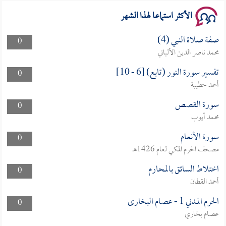
الأكثر استماعا لهذا الشهر
صفة صلاة النبي (4)
0
محمد ناصر الدين الألباني
تفسير سورة النور (تابع) [6 - 10]
0
أحمد حطيبة
سورة القصص
0
محمد أيوب
سورة الأنعام
0
مصحف الحرم المكي لعام 1426هـ
اختلاط السائق بالمحارم
0
أحمد القطان
الحرم المدني 1 - عصام البخارى
0
عصام بخاري