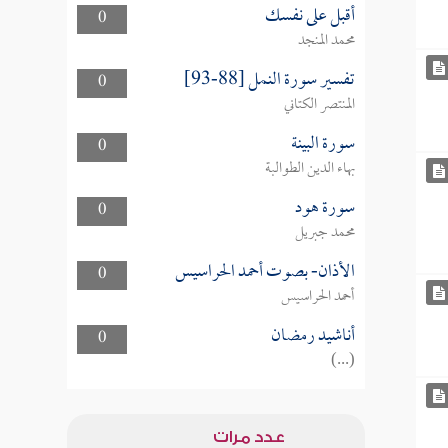
أقبل على نفسك
0
محمد المنجد
تفسير سورة النمل [88-93]
0
المنتصر الكتاني
سورة البينة
0
بهاء الدين الطوالبة
سورة هود
0
محمد جبريل
الأذان- بصوت أحمد الحراسيس
0
أحمد الحراسيس
أناشيد رمضان
0
(...)
عدد مرات