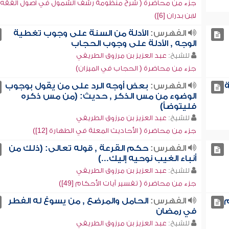
جزء من محاضرة ( شرح منظومة رشف الشمول في أصول الفقه
لابن بدران [6])
الفهرس:
الأدلة من السنة على وجوب تغطية
الوجه , الأدلة على وجوب الحجاب
للشيخ:
عبد العزيز بن مرزوق الطريفي
جزء من محاضرة ( الحجاب في الميزان)
ة
الفهرس:
بعض أوجه الرد على من يقول بوجوب
الوضوء من مس الذكر , حديث: (من مس ذكره
فليتوضأ)
للشيخ:
عبد العزيز بن مرزوق الطريفي
جزء من محاضرة ( الأحاديث المعلة في الطهارة [12])
الفهرس:
حكم القرعة , قوله تعالى: (ذلك من
أنباء الغيب نوحيه إليك...)
للشيخ:
عبد العزيز بن مرزوق الطريفي
جزء من محاضرة ( تفسير آيات الأحكام [49])
م
الفهرس:
الحامل والمرضع , من يسوغ له الفطر
في رمضان
للشيخ:
عبد العزيز بن مرزوق الطريفي