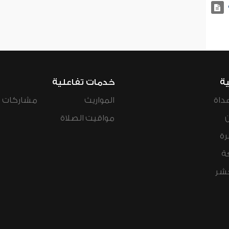
ية
خدمات تفاعلية
داة
المواريث
مشاركات ال
مواقيت الصلاة
رة
ة
عشر