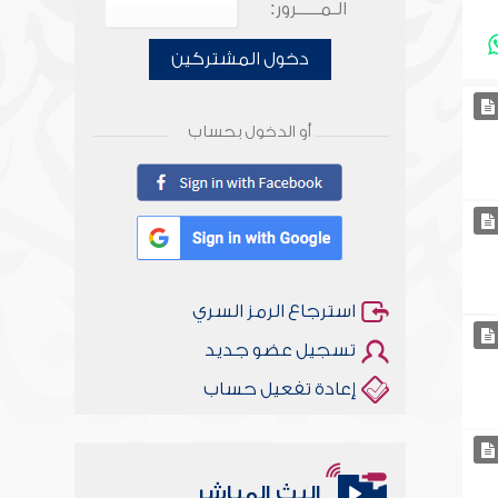
الـمـــــرور:
دخول المشتركين
أو الدخول بحساب
استرجاع الرمز السري
تسجيل عضو جديد
إعادة تفعيل حساب
البث المباشر