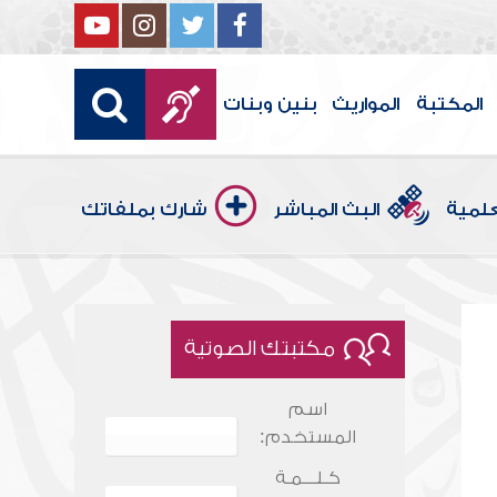
المكتبة
المواريث
بنين وبنات
علمية
البث المباشر
شارك بملفاتك
مكتبتك الصوتية
اسم
المستخدم:
كـلـــمـة