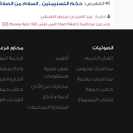
الفهرس:
حكم التسليمتين , السلام من الصلاة
للشيخ:
عبد العزيز بن مرزوق الطريفي
جزء من محاضرة ( صفة صلاة النبي صلى الله عليه وسلم [2])
الصوتيات
محاور فرع
القرآن الكريم
أناشيد
الرحمة المه
محاضرات ودروس
متون علمية
واحة رمضان
ومنظومات
محاضرات مفرغة
الحج و العم
مختارات من الأذان
خطب جمعة
خطب جمع
أدعية و أذكار
الكتاب المسموع
القراءات ال
استراحة التسجيلات