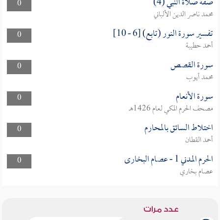
صفة صلاة النبي (4)
0
محمد ناصر الدين الألباني
تفسير سورة النور (تابع) [6 - 10]
0
أحمد حطيبة
سورة القصص
0
محمد أيوب
سورة الأنعام
0
مصحف الحرم المكي لعام 1426هـ
اختلاط السائق بالمحارم
0
أحمد القطان
الحرم المدني 1 - عصام البخارى
0
عصام بخاري
عدد مرات