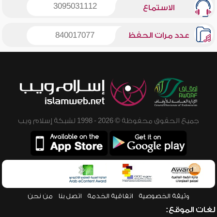
3095031112
الاستماع
عدد مرات الحفظ
840017077
جميع الحقوق محفوظة © 2026 - 1998 لشبكة إسلام ويب
وثيقة الخصوصية
اتفاقية الخدمة
اتصل بنا
من نحن
لغات الموقع: