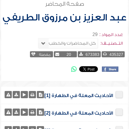
صفحة المحاضر
عبد العزيز بن مرزوق الطريفي
عدد المواد :
29
التــصنـيــف:
435327
673383
20
مفضلة
الأحاديث المعلة في الطهارة [1]
الأحاديث المعلة في الطهارة [2]