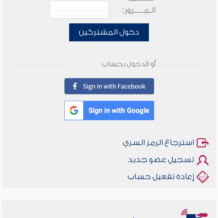
الـمـــــرور:
دخول المشتركين
أو الدخول بحساب
استرجاع الرمز السري
تسجيل عضو جديد
إعادة تفعيل حساب