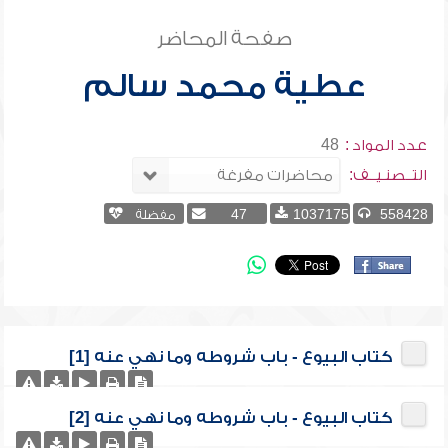
صفحة المحاضر
عطية محمد سالم
عدد المواد :
48
التــصنـيــف:
558428
1037175
47
مفضلة
كتاب البيوع - باب شروطه وما نهي عنه [1]
كتاب البيوع - باب شروطه وما نهي عنه [2]