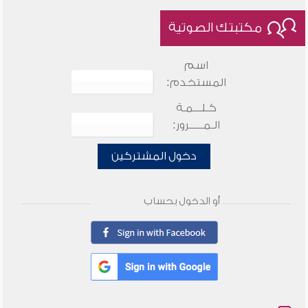
مكتبتك الصوتية
اسم
المستخدم:
كـلـــمـة
الـمـــــرور:
دخول المشتركين
أو الدخول بحساب