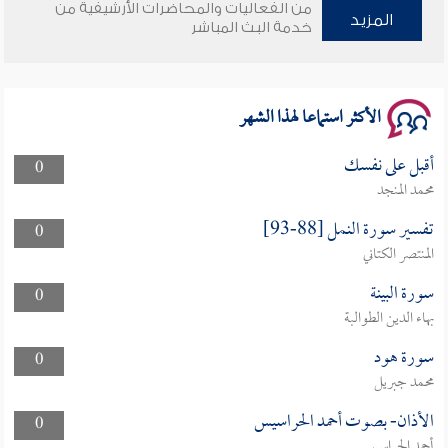
وأمنهم من خوف 9
من الفعاليات والمحاضرات الأرشيفية من
المزيد
خدمة البث المباشر
سلسلة محاضرات نفحات رمضانية 1444هـ
الأكثر استماعا لهذا الشهر
أقبل على نفسك
0
محمد المنجد
تفسير سورة النمل [88-93]
0
المنتصر الكتاني
سورة البينة
0
بهاء الدين الطوالبة
سورة هود
0
محمد جبريل
الأذان- بصوت أحمد الحراسيس
0
أحمد الحراسيس