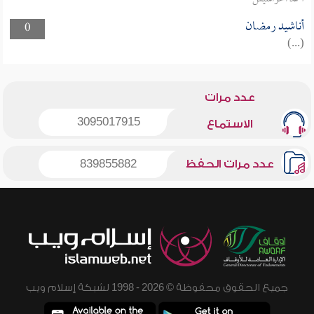
أناشيد رمضان
0
(...)
عدد مرات
3095017915
الاستماع
عدد مرات الحفظ
839855882
جميع الحقوق محفوظة © 2026 - 1998 لشبكة إسلام ويب