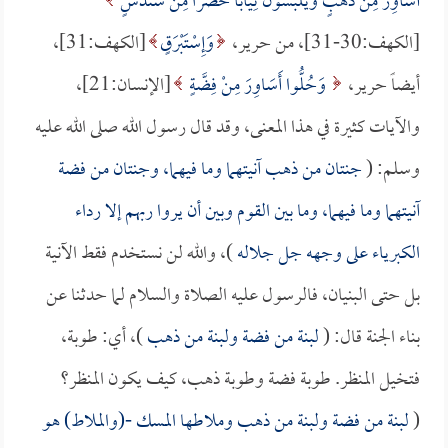
أَسَاوِرَ مِنْ ذَهَبٍ وَيَلْبَسُونَ ثِيَاباً خُضْراً مِنْ سُندُسٍ
[الكهف:30-31]، من حرير،
وَإِسْتَبْرَقٍ
[الكهف:31]،
أيضاً حرير،
وَحُلُّوا أَسَاوِرَ مِنْ فِضَّةٍ
[الإنسان:21]،
والآيات كثيرة في هذا المعنى، وقد قال رسول الله صلى الله عليه
وسلم: (
جنتان من ذهب آنيتهما وما فيهما، وجنتان من فضة
آنيتهما وما فيهما، وما بين القوم وبين أن يروا ربهم إلا رداء
الكبرياء على وجهه جل جلاله
)، والله لن نستخدم فقط الآنية
بل حتى البنيان، فالرسول عليه الصلاة والسلام لما حدثنا عن
بناء الجنة قال: (
لبنة من فضة ولبنة من ذهب
)، أي: طوبة،
فتخيل المنظر. طوبة فضة وطوبة ذهب، كيف يكون المنظر؟
(
لبنة من فضة ولبنة من ذهب وملاطها المسك -(والملاط) هو