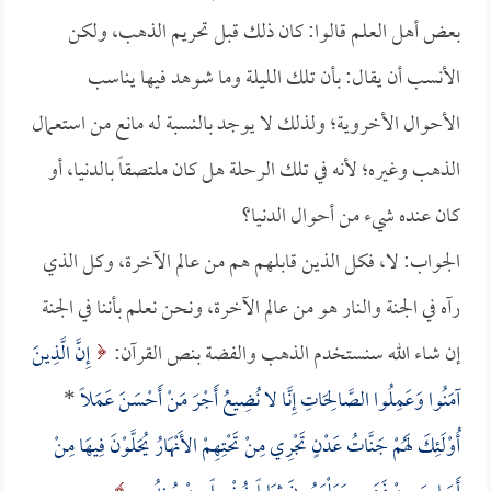
بعض أهل العلم قالوا: كان ذلك قبل تحريم الذهب، ولكن
الأنسب أن يقال: بأن تلك الليلة وما شوهد فيها يناسب
الأحوال الأخروية؛ ولذلك لا يوجد بالنسبة له مانع من استعمال
الذهب وغيره؛ لأنه في تلك الرحلة هل كان ملتصقاً بالدنيا، أو
كان عنده شيء من أحوال الدنيا؟
الجواب: لا، فكل الذين قابلهم هم من عالم الآخرة، وكل الذي
رآه في الجنة والنار هو من عالم الآخرة، ونحن نعلم بأننا في الجنة
إن شاء الله سنستخدم الذهب والفضة بنص القرآن:
إِنَّ الَّذِينَ
آمَنُوا وَعَمِلُوا الصَّالِحَاتِ إِنَّا لا نُضِيعُ أَجْرَ مَنْ أَحْسَنَ عَمَلاً
*
أُوْلَئِكَ لَهُمْ جَنَّاتُ عَدْنٍ تَجْرِي مِنْ تَحْتِهِمْ الأَنْهَارُ يُحَلَّوْنَ فِيهَا مِنْ