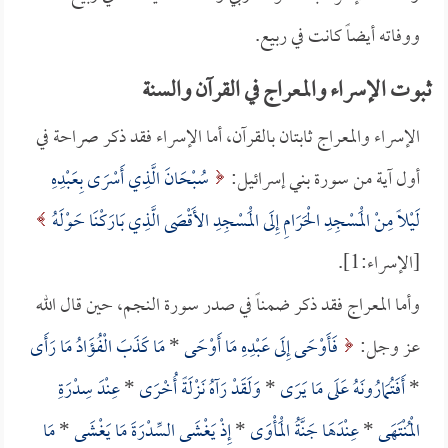
ووفاته أيضاً كانت في ربيع.
ثبوت الإسراء والمعراج في القرآن والسنة
الإسراء والمعراج ثابتان بالقرآن، أما الإسراء فقد ذكر صراحة في
أول آية من سورة بني إسرائيل:
سُبْحَانَ الَّذِي أَسْرَى بِعَبْدِهِ
لَيْلاً مِنْ الْمَسْجِدِ الْحَرَامِ إِلَى الْمَسْجِدِ الأَقْصَى الَّذِي بَارَكْنَا حَوْلَهُ
[الإسراء:1].
وأما المعراج فقد ذكر ضمناً في صدر سورة النجم، حين قال الله
عز وجل:
فَأَوْحَى إِلَى عَبْدِهِ مَا أَوْحَى
*
مَا كَذَبَ الْفُؤَادُ مَا رَأَى
*
أَفَتُمَارُونَهُ عَلَى مَا يَرَى
*
وَلَقَدْ رَآهُ نَزْلَةً أُخْرَى
*
عِنْدَ سِدْرَةِ
الْمُنْتَهَى
*
عِنْدَهَا جَنَّةُ الْمَأْوَى
*
إِذْ يَغْشَى السِّدْرَةَ مَا يَغْشَى
*
مَا