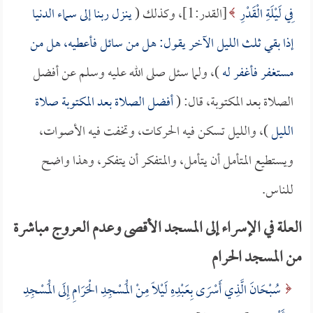
فِي لَيْلَةِ الْقَدْرِ
[القدر:1]، وكذلك (
ينزل ربنا إلى سماء الدنيا
إذا بقي ثلث الليل الآخر يقول: هل من سائل فأعطيه، هل من
مستغفر فأغفر له
)، ولما سئل صلى الله عليه وسلم عن أفضل
الصلاة بعد المكتوبة، قال: (
أفضل الصلاة بعد المكتوبة صلاة
الليل
)، والليل تسكن فيه الحركات، وتخفت فيه الأصوات،
ويستطيع المتأمل أن يتأمل، والمتفكر أن يتفكر، وهذا واضح
للناس.
العلة في الإسراء إلى المسجد الأقصى وعدم العروج مباشرة
من المسجد الحرام
سُبْحَانَ الَّذِي أَسْرَى بِعَبْدِهِ لَيْلاً مِنْ الْمَسْجِدِ الْحَرَامِ إِلَى الْمَسْجِدِ