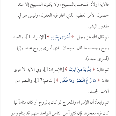
فالآية أولاً: افتتحت بالتسبيح، ولا يكون التسبيح إلا عند
حصول الأمر العظيم الذي تحار فيه العقول، وليس هو في
مقدور البشر.
ثم قال الله عز وجل:
أَسْرَى بِعَبْدِهِ
[الإسراء:1]، والعبد
روح وجسد، ما قال: سبحان الذي أسرى بروح عبده وإنما:
(أسرى بعبده).
ثم قال:
لِنُرِيَهُ مِنْ آيَاتِنَا
[الإسراء:1]، وفي الآية الأخرى
قال:
مَا زَاغَ الْبَصَرُ وَمَا طَغَى
[النجم:17]، والبصر من
آلات الجسد.
ثم رابعاً: أن الإسراء والمعراج لو كان بالروح أو كان مناماً لما
كان فيه معجزة، فإن كثيراً من الناس الواحد منهم قد ينام وهو