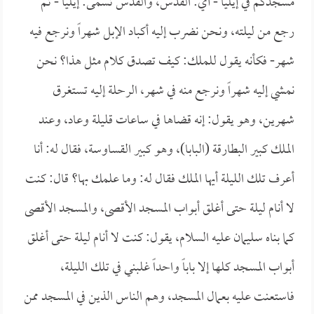
مسجدكم في إيليا - أي: القدس، والقدس تسمى: إيليا - ثم
رجع من ليلته، ونحن نضرب إليه أكباد الإبل شهراً ونرجع فيه
شهر- فكأنه يقول للملك: كيف تصدق كلام مثل هذا؟ نحن
نمشي إليه شهراً ونرجع منه في شهر، الرحلة إليه تستغرق
شهرين، وهو يقول: إنه قضاها في ساعات قليلة وعاد، وعند
الملك كبير البطارقة (البابا)، وهو كبير القساوسة، فقال له: أنا
أعرف تلك الليلة أيها الملك فقال له: وما علمك بها؟ قال: كنت
لا أنام ليلة حتى أغلق أبواب المسجد الأقصى، والمسجد الأقصى
كما بناه سليمان عليه السلام، يقول: كنت لا أنام ليلة حتى أغلق
أبواب المسجد كلها إلا باباً واحداً غلبني في تلك الليلة،
فاستعنت عليه بعمال المسجد، وهم الناس الذين في المسجد ممن