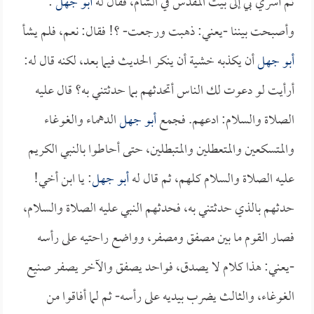
ثم أسري بي إلى بيت المقدس في الشام، فقال له
أبو جهل
:
وأصبحت بيننا -يعني: ذهبت ورجعت- ؟! فقال: نعم، فلم يشأ
أبو جهل
أن يكذبه خشية أن ينكر الحديث فيما بعد، لكنه قال له:
أرأيت لو دعوت لك الناس أتحدثهم بما حدثتني به؟ قال عليه
الصلاة والسلام: ادعهم. فجمع
أبو جهل
الدهماء والغوغاء
والمتسكعين والمتعطلين والمتبطلين، حتى أحاطوا بالنبي الكريم
عليه الصلاة والسلام كلهم، ثم قال له
أبو جهل
: يا ابن أخي!
حدثهم بالذي حدثتني به، فحدثهم النبي عليه الصلاة والسلام،
فصار القوم ما بين مصفق ومصفر، وواضع راحتيه على رأسه
-يعني: هذا كلام لا يصدق، فواحد يصفق والآخر يصفر صنيع
الغوغاء، والثالث يضرب بيديه على رأسه- ثم لما أفاقوا من