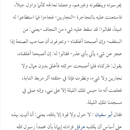
يحرسونه وينظفونه وغيرهم، وجعلنا نعالجه كأنما نزاول جبلاً،
فاستعنت عليه بالنجاجرة -النجارين- فجاءوا فما استطاعوا له
شيئاً، فقالوا: قد سقط عليه شيء من النجاف -يعني: من
السقف- وإن أصبحنا أغلقناه - وتعرفون أن صاحب الصنعة إذا
عجز عن شيء يأتي بأي عذر- فقالوا له: إن أصبحنا أغلقناه،
يقول: فتركناه فلما أصبحت حركته فأغلق بدون عمال ولا
نجارين ولا شيء، ونظرت فإذا في حلقته أثر مربط الدابة،
فعلمت أنه ما حبس تلك الليلة إلا على نبي، وإنه صلى في
مسجدنا تلك الليلة.
فقال
أبو سفيان
: لا حول ولا قوة إلا بالله، يعني: أنا أتيت بهذه
على أساس أن يكذبه
هرقل
فزادته إيماناً بأن محمداً رسول الله