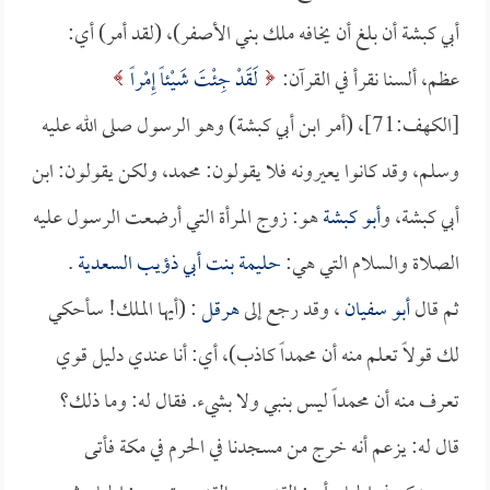
أبي كبشة أن بلغ أن يخافه ملك بني الأصفر)، (لقد أمر) أي:
عظم، ألسنا نقرأ في القرآن:
لَقَدْ جِئْتَ شَيْئاً إِمْراً
[الكهف:71]، (أمر ابن أبي كبشة) وهو الرسول صلى الله عليه
وسلم، وقد كانوا يعيرونه فلا يقولون: محمد، ولكن يقولون: ابن
أبي كبشة، و
أبو كبشة
هو: زوج المرأة التي أرضعت الرسول عليه
الصلاة والسلام التي هي:
حليمة بنت أبي ذؤيب السعدية
.
ثم قال
أبو سفيان
، وقد رجع إلى
هرقل
: (أيها الملك! سأحكي
لك قولاً تعلم منه أن محمداً كاذب)، أي: أنا عندي دليل قوي
تعرف منه أن محمداً ليس بنبي ولا بشيء. فقال له: وما ذلك؟
قال له: يزعم أنه خرج من مسجدنا في الحرم في مكة فأتى