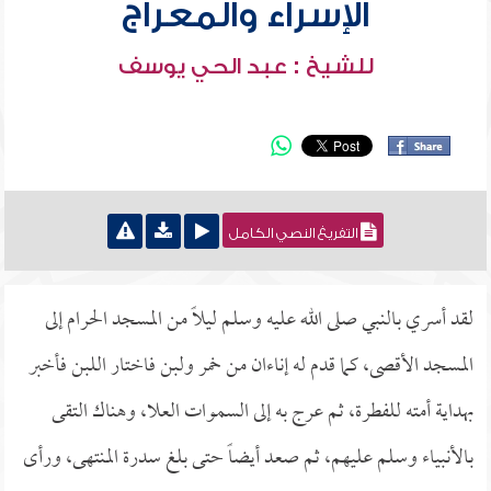
الإسراء والمعراج
للشيخ : عبد الحي يوسف
التفريغ النصي الكامل
لقد أسري بالنبي صلى الله عليه وسلم ليلاً من المسجد الحرام إلى
المسجد الأقصى، كما قدم له إناءان من خمر ولبن فاختار اللبن فأخبر
بهداية أمته للفطرة، ثم عرج به إلى السموات العلا، وهناك التقى
بالأنبياء وسلم عليهم، ثم صعد أيضاً حتى بلغ سدرة المنتهى، ورأى