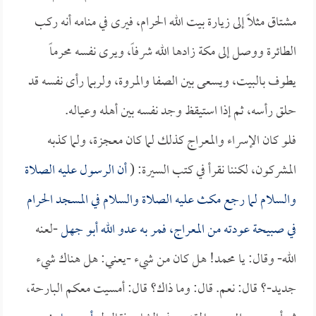
مشتاق مثلاً إلى زيارة بيت الله الحرام، فيرى في منامه أنه ركب
الطائرة ووصل إلى مكة زادها الله شرفاً، ويرى نفسه محرماً
يطوف بالبيت، ويسعى بين الصفا والمروة، ولربما رأى نفسه قد
حلق رأسه، ثم إذا استيقظ وجد نفسه بين أهله وعياله.
فلو كان الإسراء والمعراج كذلك لما كان معجزة، ولما كذبه
المشركون، لكننا نقرأ في كتب السيرة: (
أن الرسول عليه الصلاة
والسلام لما رجع مكث عليه الصلاة والسلام في المسجد الحرام
في صبيحة عودته من المعراج، فمر به عدو الله
أبو جهل
-لعنه
الله- وقال: يا محمد! هل كان من شيء -يعني: هل هناك شيء
جديد-؟ قال: نعم. قال: وما ذاك؟ قال: أمسيت معكم البارحة،