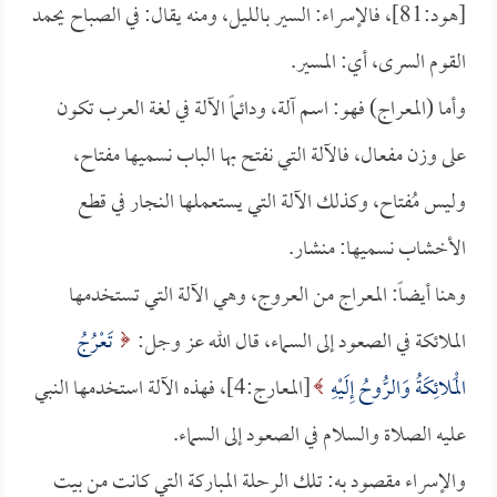
[هود:81]، فالإسراء: السير بالليل، ومنه يقال: في الصباح يحمد
القوم السرى، أي: المسير.
وأما (المعراج) فهو: اسم آلة، ودائماً الآلة في لغة العرب تكون
على وزن مفعال، فالآلة التي نفتح بها الباب نسميها مفتاح،
وليس مُفتاح، وكذلك الآلة التي يستعملها النجار في قطع
الأخشاب نسميها: منشار.
وهنا أيضاً: المعراج من العروج، وهي الآلة التي تستخدمها
الملائكة في الصعود إلى السماء، قال الله عز وجل:
تَعْرُجُ
الْمَلائِكَةُ وَالرُّوحُ إِلَيْهِ
[المعارج:4]، فهذه الآلة استخدمها النبي
عليه الصلاة والسلام في الصعود إلى السماء.
والإسراء مقصود به: تلك الرحلة المباركة التي كانت من بيت