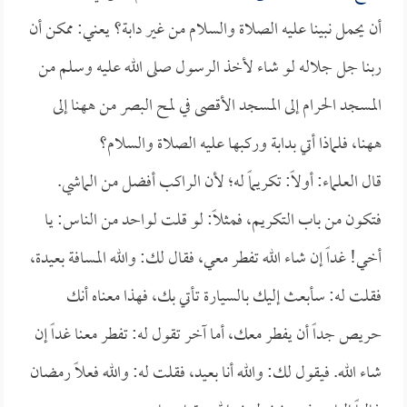
أن يحمل نبينا عليه الصلاة والسلام من غير دابة؟ يعني: ممكن أن
ربنا جل جلاله لو شاء لأخذ الرسول صلى الله عليه وسلم من
المسجد الحرام إلى المسجد الأقصى في لمح البصر من ههنا إلى
ههنا، فلماذا أتي بدابة وركبها عليه الصلاة والسلام؟
قال العلماء: أولاً: تكريماً له؛ لأن الراكب أفضل من الماشي.
فتكون من باب التكريم، فمثلاً: لو قلت لواحد من الناس: يا
أخي! غداً إن شاء الله تفطر معي، فقال لك: والله المسافة بعيدة،
فقلت له: سأبعث إليك بالسيارة تأتي بك، فهذا معناه أنك
حريص جداً أن يفطر معك، أما آخر تقول له: تفطر معنا غداً إن
شاء الله. فيقول لك: والله أنا بعيد، فقلت له: والله فعلاً رمضان