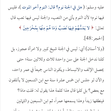
عليه وسلم: (
هل في الجنة نوم؟ قال: النوم أخو الموت
)، فليس
فيها نوم؛ لأن النوم يأتي من التعب، والجنة ليس فيها تعب قال
تعالى:
لا يَمَسُّهُمْ فِيهَا نَصَبٌ وَمَا هُمْ مِنْهَا بِمُخْرَجِينَ
[الحجر:48].
(ولا أسنان) أي: ليس في الجنة شيخ كبير ولا امرأة عجوز، بل
كلنا ندخل الجنة على سن واحدة ثلاث وثلاثين سنة؛ حتى
يحصل الإلف والانبساط، ويكون الناس جميعاً في عمر واحد،
والآن لو جلس ابن خمس عشرة سنة مع ابن التسعين لا يأتلفون
مع بعض؟ بل كلما قال هذا كلمة هذا يقول له: قلت ماذا؟
فينطقها زيداً وهذا يسمعها عمراً، ثم ابن السبعين والثمانين