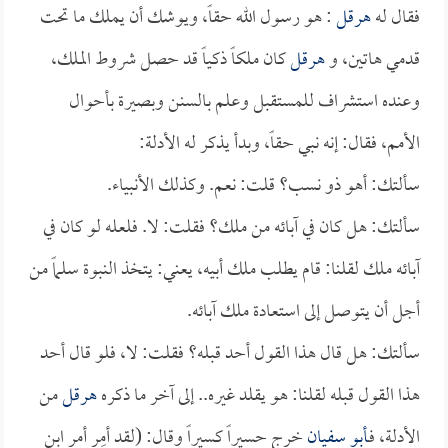
فقال له
هرقل
: هو رسول الله حقاً، ويوشك أن يملك ما تحت
قدمي هاتين، و
هرقل
كان ملكاً ذكياً قد حصل شروط الملك،
وعنده استشراف للمستقبل وعلم بالسنن وبصيرة بأحوال
الأمم، فقال: إنه نبي حقاً، وبدأ يذكر له الأدلة:
سألتك: أهو ذو نسب؟ قلت: نعم. وكذلك الأنبياء.
سألتك: هل كان في آبائه من ملك؟ فقلت: لا. فلعله لو كان في
آبائه ملك لقلنا: قام يطلب ملك أبيه، يعني: يتخذ النبوة سلماً من
أجل أن يتوصل إلى استعادة ملك آبائه.
سألتك: هل قال هذا القول أحد قبله؟ فقلت: لا، فلو قال أحد
هذا القول قبله لقلنا: هو يقلد غيره.. إلى آخر ما ذكره
هرقل
من
الأدلة، فـ
أبو سفيان
خرج حسيراً كسيراً وقال: (لقد أمِر أمر ابن