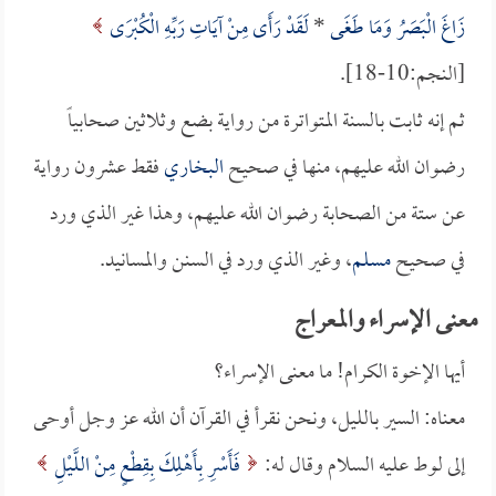
زَاغَ الْبَصَرُ وَمَا طَغَى
*
لَقَدْ رَأَى مِنْ آيَاتِ رَبِّهِ الْكُبْرَى
[النجم:10-18].
ثم إنه ثابت بالسنة المتواترة من رواية بضع وثلاثين صحابياً
رضوان الله عليهم، منها في صحيح
البخاري
فقط عشرون رواية
عن ستة من الصحابة رضوان الله عليهم، وهذا غير الذي ورد
في صحيح
مسلم
، وغير الذي ورد في السنن والمسانيد.
معنى الإسراء والمعراج
أيها الإخوة الكرام! ما معنى الإسراء؟
معناه: السير بالليل، ونحن نقرأ في القرآن أن الله عز وجل أوحى
إلى لوط عليه السلام وقال له:
فَأَسْرِ بِأَهْلِكَ بِقِطْعٍ مِنْ اللَّيْلِ