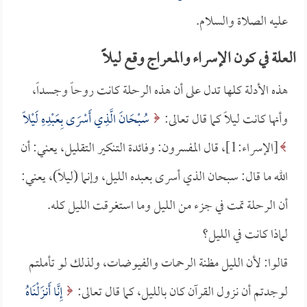
عليه الصلاة والسلام.
العلة في كون الإسراء والمعراج وقع ليلاً
هذه الأدلة كلها تدل على أن هذه الرحلة كانت روحاً وجسداً،
وأنها كانت ليلاً كما قال تعالى:
سُبْحَانَ الَّذِي أَسْرَى بِعَبْدِهِ لَيْلاً
[الإسراء:1]، قال المفسرون: وفائدة التنكير التقليل، يعني: أن
الله ما قال: سبحان الذي أسرى بعبده الليل، وإنما (ليلاً)، يعني:
أن الرحلة تمت في جزء من الليل وما استغرقت الليل كله.
لماذا كانت في الليل؟
قالوا: لأن الليل مظنة الرحمات والفيوضات، ولذلك لو تأملتم
لوجدتم أن نزول القرآن كان بالليل، كما قال تعالى:
إِنَّا أَنزَلْنَاهُ