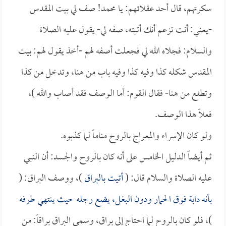
سكرتهم، قال أحد عقلائهم: يا محمد! صف لي بيت المقدس
-يعني: أنت تزعم أنك أتيته، صفه لي- يقول عليه الصلاة
والسلام: فجلاه الله لي فجعلت أصفه لهم -أخذ يقول لهم: بيت
المقدس شكله كذا وفيه كذا وفيه باب من هنا، وتدخل من كذا
وتطلع من هنا- فقال القوم: أما الوصف فقد أصاب والله )،
فعلاً هذا الوصف.
ولو كان الإسراء والمعراج بالروح مناماً لما كذبوه.
ثم أيضاً الدليل الخامس على أنه كان بالروح والجسد: أن النبي
عليه الصلاة والسلام قال: (
أتيت بالبراق
)، ووصف البراق: (
بأنه دابة فوق الحمار ودون البغل، يضع رجله حيث ينتهي طرفه
)، فلو كان بالروح لما احتاج إلى براق، وسمي البراق براقاً: من