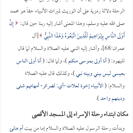
الرحلة دلالة رمزية على أن الوريث لميراث الأنبياء حقاً هو محمد
صلى الله عليه وسلم، وهذا المعنى أشار إليه ربنا حين قال:
إِنَّ
أَوْلَى النَّاسِ بِإِبْرَاهِيمَ لَلَّذِينَ اتَّبَعُوهُ وَهَذَا النَّبِيُّ
[آل
عمران:68]، وأشار إليه النبي عليه الصلاة والسلام لما قال
لليهود: (
أنا أولى بـموسى منكم
)، ولما قال: (
أنا أولى الناس
بـعيسى ليس بيني وبينه نبي
)، وكذلك قال عليه الصلاة
والسلام: (
الأنبياء إخوة لعلات -أي: لضرائر- أمهاتهم شتى
ودينهم واحد
).
مكان ابتداء رحلة الإسراء إلى المسجد الأقصى
وبدأت رحلة الرسول عليه الصلاة والسلام إما من بيت
أم هانئ