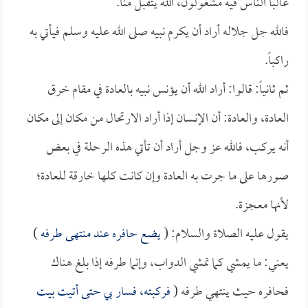
غالباً الناس فيه مشغولون، الله يتقبل منا.
فالله جل جلاله أراد أن يكرم نبيه صلى الله عليه وسلم فيأتي به
راكباً.
ثم ثانياً: قالوا: أراد الله أن يؤنس نبيه بالعادة في مقام خرق
العادة، والعادة: أن الإنسان إذا أراد الارتحال من مكان إلى مكان
أنه يركب، فالله عز وجل أراد أن تأتي هذه الرحلة في بعض
صورها على ما جرت به العادة وإن كانت كلها خارقة للعادة؛
لأنها معجزة.
يقول عليه الصلاة والسلام: (
يضع حافره عند منتهى طرفه
)
يعني: ما يمشي كما تمشي الدواب، وإنما طرفه إذا بلغ هناك
فحافره حيث ينتهي طرفه (
فركبته، فسار بي حتى أتيت بيت