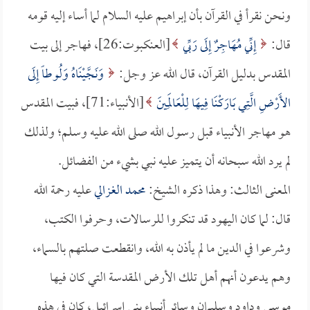
ونحن نقرأ في القرآن بأن إبراهيم عليه السلام لما أساء إليه قومه
قال:
إِنِّي مُهَاجِرٌ إِلَى رَبِّي
[العنكبوت:26]، فهاجر إلى بيت
المقدس بدليل القرآن، قال الله عز وجل:
وَنَجَّيْنَاهُ وَلُوطاً إِلَى
الأَرْضِ الَّتِي بَارَكْنَا فِيهَا لِلْعَالَمِينَ
[الأنبياء:71]، فبيت المقدس
هو مهاجر الأنبياء قبل رسول الله صلى الله عليه وسلم؛ ولذلك
لم يرد الله سبحانه أن يتميز عليه نبي بشيء من الفضائل.
المعنى الثالث: وهذا ذكره الشيخ:
محمد الغزالي
عليه رحمة الله
قال: لما كان اليهود قد تنكروا للرسالات، وحرفوا الكتب،
وشرعوا في الدين ما لم يأذن به الله، وانقطعت صلتهم بالسماء،
وهم يدعون أنهم أهل تلك الأرض المقدسة التي كان فيها
موسى وداود وسليمان وسائر أنبياء بني إسرائيل، كان في هذه