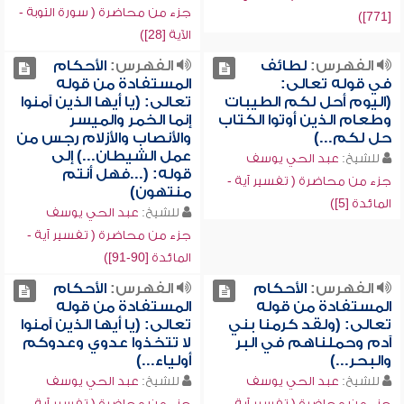
جزء من محاضرة ( سورة التوبة -
[771])
الآية [28])
الفهرس:
لطائف
الفهرس:
الأحكام
في قوله تعالى:
المستفادة من قوله
(اليوم أحل لكم الطيبات
تعالى: (يا أيها الذين آمنوا
وطعام الذين أوتوا الكتاب
إنما الخمر والميسر
حل لكم...)
والأنصاب والأزلام رجس من
عمل الشيطان...) إلى
للشيخ:
عبد الحي يوسف
قوله: (...فهل أنتم
جزء من محاضرة ( تفسير آية -
منتهون)
المائدة [5])
للشيخ:
عبد الحي يوسف
جزء من محاضرة ( تفسير آية -
المائدة [90-91])
الفهرس:
الأحكام
الفهرس:
الأحكام
المستفادة من قوله
المستفادة من قوله
تعالى: (ولقد كرمنا بني
تعالى: (يا أيها الذين آمنوا
آدم وحملناهم في البر
لا تتخذوا عدوي وعدوكم
والبحر...)
أولياء...)
للشيخ:
عبد الحي يوسف
للشيخ:
عبد الحي يوسف
جزء من محاضرة ( تفسير آية -
جزء من محاضرة ( تفسير آية -