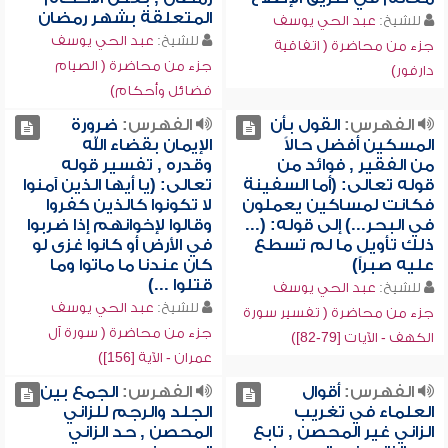
المتعلقة بشهر رمضان
للشيخ:
عبد الحي يوسف
للشيخ:
عبد الحي يوسف
جزء من محاضرة ( اتفاقية
جزء من محاضرة ( الصيام
دارفور)
فضائل وأحكام)
الفهرس:
القول بأن
الفهرس:
ضرورة
المسكين أفضل حالاً
الإيمان بقضاء الله
من الفقير , فوائد من
وقدره , تفسير قوله
قوله تعالى: (أما السفينة
تعالى: (يا أيها الذين آمنوا
فكانت لمساكين يعملون
لا تكونوا كالذين كفروا
في البحر...) إلى قوله: (...
وقالوا لإخوانهم إذا ضربوا
ذلك تأويل ما لم تسطع
في الأرض أو كانوا غزى لو
عليه صبراً)
كان عندنا ما ماتوا وما
قتلوا ...)
للشيخ:
عبد الحي يوسف
للشيخ:
عبد الحي يوسف
جزء من محاضرة ( تفسير سورة
جزء من محاضرة ( سورة آل
الكهف - الآيات [79-82])
عمران - الآية [156])
الفهرس:
أقوال
الفهرس:
الجمع بين
العلماء في تغريب
الجلد والرجم للزاني
الزاني غير المحصن , تابع
المحصن , حد الزاني