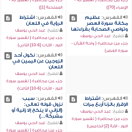
الإسراء [70])
الممتحنة [1])
الفهرس:
عظيم
الفهرس:
اشتراط
مكانة سورة العصر
الرؤية في اللعان
وتواصي الصحابة بقراءتها
للشيخ:
عبد الحي يوسف
للشيخ:
عبد الحي يوسف
جزء من محاضرة ( تفسير سورة
جزء من محاضرة ( واحة القرآن -
النور - الآيات [6-10] الثاني)
سورة العصر)
الفهرس:
نكول أحد
الزوجين عن اليمين في
اللعان
للشيخ:
عبد الحي يوسف
جزء من محاضرة ( تفسير سورة
النور - الآيات [6-10] الثالث)
الفهرس:
اشتراط
الفهرس:
سبب
الإقرار بالزنا أربع مرات
نزول قوله تعالى:
(الزاني لا ينكح إلا زانية أو
للشيخ:
عبد الحي يوسف
مشركة...)
جزء من محاضرة ( تفسير سورة
للشيخ:
عبد الحي يوسف
النور - الآية [2] الخامس)
جزء من محاضرة ( تفسير سورة