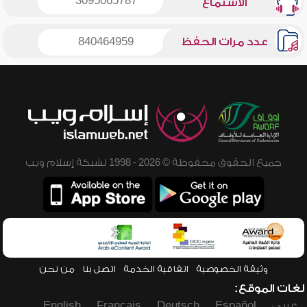
3095065787
الاستماع
عدد مرات الحفظ
840464959
جميع الحقوق محفوظة © 2026 - 1998 لشبكة إسلام ويب
وثيقة الخصوصية
اتفاقية الخدمة
اتصل بنا
من نحن
لغات الموقع:
عربي
Español
Deutsch
Français
English