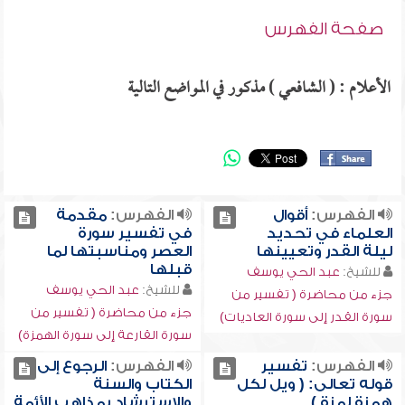
صفحة الفهرس
الأعلام : ( الشافعي ) مذكور في المواضع التالية
الفهرس:
أقوال
الفهرس:
مقدمة
العلماء في تحديد
في تفسير سورة
ليلة القدر وتعيينها
العصر ومناسبتها لما
قبلها
للشيخ:
عبد الحي يوسف
للشيخ:
عبد الحي يوسف
جزء من محاضرة ( تفسير من
جزء من محاضرة ( تفسير من
سورة القدر إلى سورة العاديات)
سورة القارعة إلى سورة الهمزة)
الفهرس:
تفسير
الفهرس:
الرجوع إلى
قوله تعالى: ( ويل لكل
الكتاب والسنة
همزة لمزة )
والاسترشاد بمذاهب الأئمة