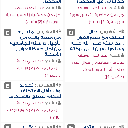
حد الزاني غير المحصن
المحصن
للشيخ:
عبد الحي يوسف
للشيخ:
عبد الحي يوسف
جزء من محاضرة ( تفسير سورة
جزء من محاضرة ( تفسير سورة
النور - الآية [2] الثالث)
النور - الآية [2] الثالث)
الفهرس:
حال
الفهرس:
ما يلزم
السلف مع ختم القرآن
من منعه والده من
, مدارسته صلى الله عليه
تأجيل دراسته الجامعية
وسلم للقرآن لنيل بركته
من أجل حفظ القرآن ,
الأسئلة
للشيخ:
عبد الحي يوسف
للشيخ:
عبد الحي يوسف
جزء من محاضرة ( أحوال النبي
جزء من محاضرة ( الإسراء
صلى الله عليه وسلم في
والمعراج)
رمضان [4])
الفهرس:
تحديد
وقت أقل الاعتكاف ,
أحكام تتعلق بالاعتكاف
للشيخ:
عبد الحي يوسف
جزء من محاضرة ( ديوان الإفتاء
[748])
الفهرس:
الفتوى
الفهرس:
وقت