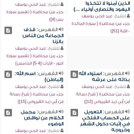
الذين آمنوا لا تتخذوا
للشيخ:
عبد الحي يوسف
اليهود والنصارى أولياء ...)
جزء من محاضرة ( تفسير سورة
للشيخ:
عبد الحي يوسف
يس [4])
جزء من محاضرة ( سورة المائدة
الفهرس:
قذف
- الآية [51])
الجماعة من الناس
بالزنا
للشيخ:
عبد الحي يوسف
جزء من محاضرة ( تفسير سورة
النور - الآيات [4-5] الخامس)
الفهرس:
استواء الله
الفهرس:
اسم الله:
بذاته على عرشه
(الباطن)
للشيخ:
عبد الحي يوسف
للشيخ:
عبد الحي يوسف
جزء من محاضرة ( شرح رسالة
جزء من محاضرة ( شرح رسالة
ابن أبي زيد القيرواني [12])
ابن أبي زيد القيرواني [15])
الفهرس:
التعويل
الفهرس:
مجمل
على الحساب الفلكي
الكلام عن نواقض
في إثبات دخول الشهر
الوضوء
وخروجه
للشيخ:
عبد الحي يوسف