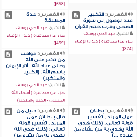
[658])
الفهرس:
التكبير
الفهرس:
عدة
عند الوصول إلى سورة
المطلقة
الضحى وقرب ختم القرآن
للشيخ:
عبد الحي يوسف
للشيخ:
عبد الحي يوسف
جزء من محاضرة ( ديوان الإفتاء
جزء من محاضرة ( ديوان الإفتاء
[459])
[374])
الفهرس:
عواقب
من تكبر على الله
وعلى عباد الله , آثار الإيمان
باسم الله: (الكبير
والمتكبر)
للشيخ:
عبد الحي يوسف
جزء من محاضرة ( أسماء الله
الحسنى - الكبير والمتكبر)
الفهرس:
بطلان
الفهرس:
دليل من
عمل المرتد , تفسير
قال ببطلان عمل
قوله تعالى: (ذلك هدى
المرتد , تفسير قوله
الله يهدي به من يشاء من
تعالى: (ذلك هدى الله
عباده ...)
يهدي به من يشاء من