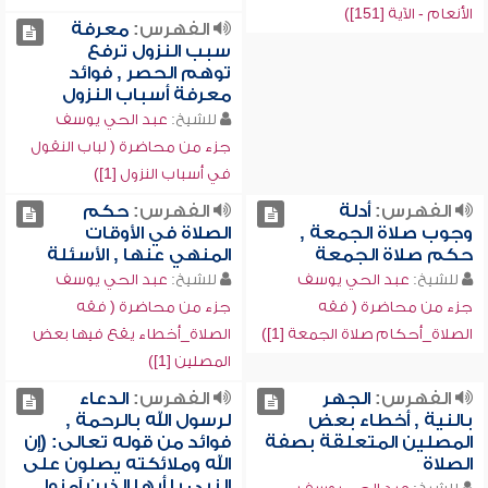
الأنعام - الآية [151])
الفهرس:
معرفة
سبب النزول ترفع
توهم الحصر , فوائد
معرفة أسباب النزول
للشيخ:
عبد الحي يوسف
جزء من محاضرة ( لباب النقول
في أسباب النزول [1])
الفهرس:
أدلة
الفهرس:
حكم
وجوب صلاة الجمعة ,
الصلاة في الأوقات
حكم صلاة الجمعة
المنهي عنها , الأسئلة
للشيخ:
عبد الحي يوسف
للشيخ:
عبد الحي يوسف
جزء من محاضرة ( فقه
جزء من محاضرة ( فقه
الصلاة_أحكام صلاة الجمعة [1])
الصلاة_أخطاء يقع فيها بعض
المصلين [1])
الفهرس:
الجهر
الفهرس:
الدعاء
بالنية , أخطاء بعض
لرسول الله بالرحمة ,
المصلين المتعلقة بصفة
فوائد من قوله تعالى: (إن
الصلاة
الله وملائكته يصلون على
النبي يا أيها الذين آمنوا