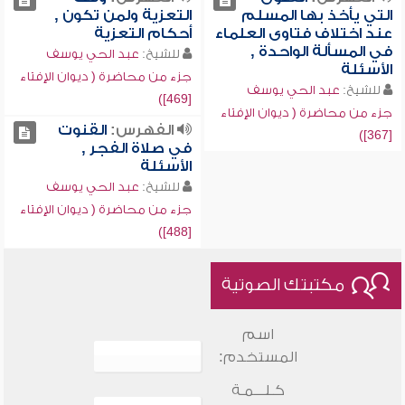
التي يأخذ بها المسلم
التعزية ولمن تكون ,
عند اختلاف فتاوى العلماء
أحكام التعزية
في المسألة الواحدة ,
للشيخ:
عبد الحي يوسف
الأسئلة
جزء من محاضرة ( ديوان الإفتاء
للشيخ:
عبد الحي يوسف
[469])
جزء من محاضرة ( ديوان الإفتاء
الفهرس:
القنوت
[367])
في صلاة الفجر ,
الأسئلة
للشيخ:
عبد الحي يوسف
جزء من محاضرة ( ديوان الإفتاء
[488])
مكتبتك الصوتية
اسم
المستخدم:
كـلـــمـة