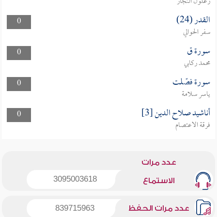
زغلول النجار
القدر (24)
0
سفر الحوالي
سورة ق
0
محمد ركابي
سورة فصّلت
0
ياسر سلامة
أناشيد صلاح الدين [3]
0
فرقة الاعتصام
عدد مرات
3095003618
الاستماع
عدد مرات الحفظ
839715963