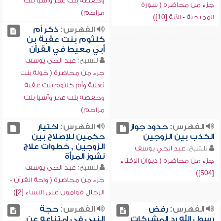
وحفصة بنت عمر وآسيا بنت
جزء من محاضرة ( سورة
مزاحم)
الممتحنة - الآية [10])
الفهرس:
ذكر أم
كلثوم بنت عقبة بن
أبي معيط في القرآن
للشيخ:
عبد الحي يوسف
جزء من محاضرة ( خولة بنت
ثعلبة وأم كلثوم بنت عقبة
وحفصة بنت عمر وآسيا بنت
مزاحم)
الفهرس:
حدود جواز
الفهرس:
اختيار
الكذب بين الزوجين
حكمين للإصلاح بين
الزوجين , خطوات علاج
للشيخ:
عبد الحي يوسف
نشوز المرأة
جزء من محاضرة ( ديوان الإفتاء
للشيخ:
عبد الحي يوسف
[504])
جزء من محاضرة ( واحة القرآن -
الرجال قوامون على النساء [2])
الفهرس:
رفض
الفهرس:
حجة
رسول الله رد المشركات
النبي في امتناعه عن