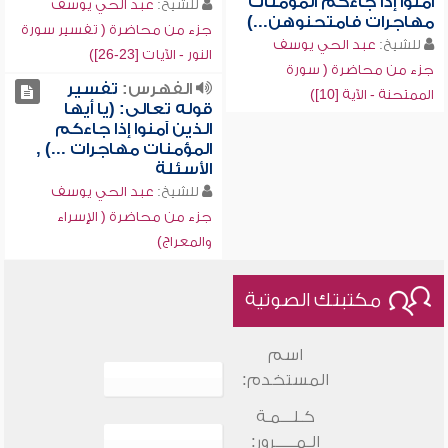
آمنوا إذا جاءكم المؤمنات
للشيخ:
عبد الحي يوسف
مهاجرات فامتحنوهن...)
جزء من محاضرة ( تفسير سورة
للشيخ:
عبد الحي يوسف
النور - الآيات [23-26])
جزء من محاضرة ( سورة
الفهرس:
تفسير
الممتحنة - الآية [10])
قوله تعالى: (يا أيها
الذين آمنوا إذا جاءكم
المؤمنات مهاجرات ...) ,
الأسئلة
للشيخ:
عبد الحي يوسف
جزء من محاضرة ( الإسراء
والمعراج)
مكتبتك الصوتية
اسم
المستخدم:
كـلـــمـة
الـمـــــرور: