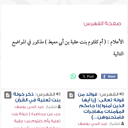
صفحة الفهرس
الأعلام : ( أم كلثوم بنت عقبة بن أبي معيط ) مذكور في المواضع
التالية
الفهرس:
فوائد من
الفهرس:
ذكر خولة
قوله تعالى: (يا أيها
بنت ثعلبة في القرآن
الذين آمنوا إذا جاءكم
للشيخ:
عبد الحي يوسف
المؤمنات مهاجرات
جزء من محاضرة ( خولة بنت
فامتحنوهن...)
ثعلبة وأم كلثوم بنت عقبة
للشيخ:
عبد الحي يوسف