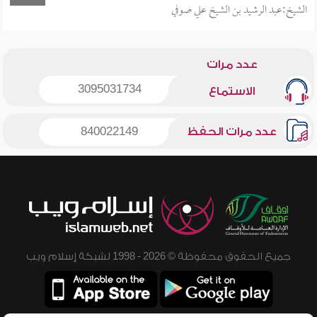
الشيخ:عبد الرشيد بن الشيخ علي صوفي
عدد مرات
3095031734
الاستماع
عدد مرات الحفظ
840022149
جميع الحقوق محفوظة © 2026 - 1998 لشبكة إسلام ويب