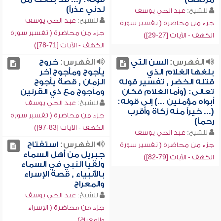
لدني عذراً)
للشيخ:
عبد الحي يوسف
للشيخ:
عبد الحي يوسف
جزء من محاضرة ( تفسير سورة
جزء من محاضرة ( تفسير سورة
الكهف - الآيات [27-29])
الكهف - الآيات [71-78])
الفهرس:
السن التي
الفهرس:
خروج
بلغها الغلام الذي
يأجوج ومأجوج آخر
قتله الخضر , تفسير قوله
الزمان , قصة يأجوج
تعالى: (وأما الغلام فكان
ومأجوج مع ذي القرنين
أبواه مؤمنين ...) إلى قوله:
للشيخ:
عبد الحي يوسف
(... خيراً منه زكاة وأقرب
جزء من محاضرة ( تفسير سورة
رحماً)
الكهف - الآيات [83-97])
للشيخ:
عبد الحي يوسف
الفهرس:
استفتاح
جزء من محاضرة ( تفسير سورة
جبريل من أهل السماء
الكهف - الآيات [79-82])
ولقيا النبي في السماء
بالأنبياء , قصة الإسراء
والمعراج
للشيخ:
عبد الحي يوسف
جزء من محاضرة ( الإسراء
والمعراج)