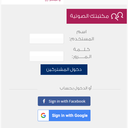
مكتبتك الصوتية
اسم
المستخدم:
كـلـــمـة
الـمـــــرور:
دخول المشتركين
أو الدخول بحساب