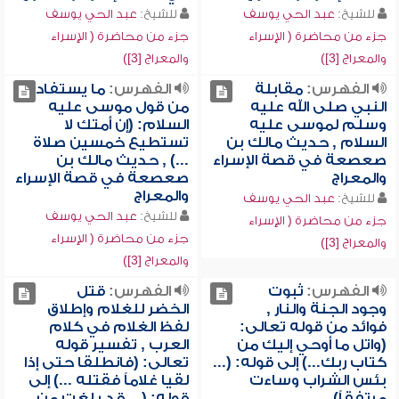
للشيخ:
عبد الحي يوسف
للشيخ:
عبد الحي يوسف
جزء من محاضرة ( الإسراء
جزء من محاضرة ( الإسراء
والمعراج [3])
والمعراج [3])
الفهرس:
مقابلة
الفهرس:
ما يستفاد
النبي صلى الله عليه
من قول موسى عليه
وسلم لموسى عليه
السلام: (إن أمتك لا
السلام , حديث مالك بن
تستطيع خمسين صلاة
صعصعة في قصة الإسراء
...) , حديث مالك بن
والمعراج
صعصعة في قصة الإسراء
والمعراج
للشيخ:
عبد الحي يوسف
للشيخ:
عبد الحي يوسف
جزء من محاضرة ( الإسراء
جزء من محاضرة ( الإسراء
والمعراج [3])
والمعراج [3])
الفهرس:
ثبوت
الفهرس:
قتل
وجود الجنة والنار ,
الخضر للغلام وإطلاق
فوائد من قوله تعالى:
لفظ الغلام في كلام
(واتل ما أوحي إليك من
العرب , تفسير قوله
كتاب ربك...) إلى قوله: (...
تعالى: (فانطلقا حتى إذا
بئس الشراب وساءت
لقيا غلاماً فقتله ...) إلى
مرتفقاً)
قوله: (... قد بلغت من