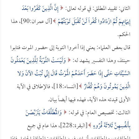
الثاني: تقييد المطلق: في قوله تعالى:
إِنَّ الَّذِينَ كَفَرُوا بَعْدَ
إِيمَانِهِمْ ثُمَّ ازْدَادُوا كُفْراً لَنْ تُقْبَلَ تَوْبَتُهُمْ
[آل عمران:90]، هذا
الحكم.
قال بعض العلماء: يعني إذا أخروا التوبة إلى حضور الموت فتابوا
حينئذ، وهذا التفسير يشهد له:
وَلَيْسَتْ التَّوْبَةُ لِلَّذِينَ يَعْمَلُونَ
السَّيِّئَاتِ حَتَّى إِذَا حَضَرَ أَحَدَهُمْ الْمَوْتُ قَالَ إِنِّي تُبْتُ الآنَ وَلا
الَّذِينَ يَمُوتُونَ وَهُمْ كُفَّارٌ
[النساء:18]، فالإطلاق في الآية
الأولى قيدته هذه الآية، فهذه فيها أيضاً بيان.
الثالث: تخصيص العام: في قوله:
وَالْمُطَلَّقَاتُ يَتَرَبَّصْنَ
بِأَنفُسِهِنَّ ثَلاثَةَ قُرُوءٍ
[البقرة:228]، هذا عام في جميع