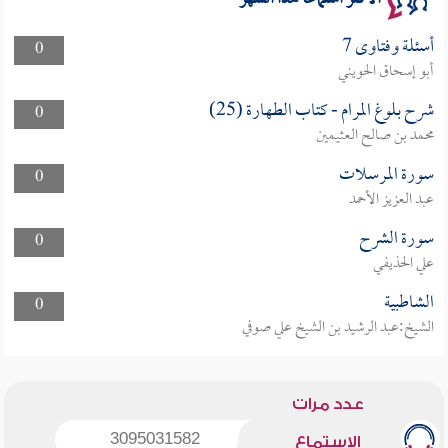
أسئلة وفتاوى 7
0
أبو إسحاق الحويني
شرح بلوغ المرام - كتاب الطهارة (25)
0
محمد بن صالح العثيمين
سورة المرسلات
0
عبد العزيز الأحمد
سورة الشرح
0
علي الحذيفي
الشاطبية
0
الشيخ:عبد الرشيد بن الشيخ علي صوفي
عدد مرات
3095031582
الاستماع