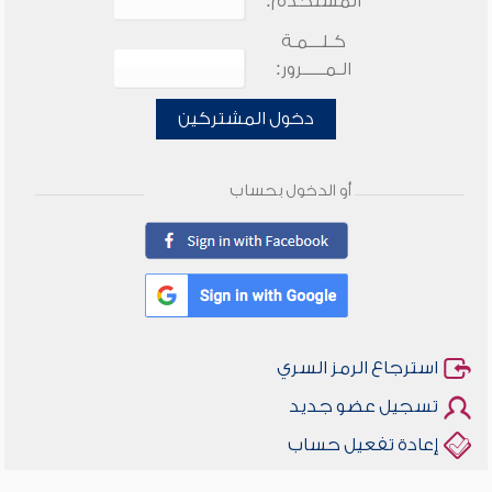
المستخدم:
كـلـــمـة
الـمـــــرور:
دخول المشتركين
أو الدخول بحساب
استرجاع الرمز السري
تسجيل عضو جديد
إعادة تفعيل حساب