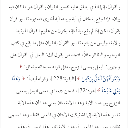
بالقرآن، إنما الذي يطلق عليه تفسير القرآن بالقرآن هو ما كان فيه
بيان، فإذا وقع إشكال في آية وبينته آية أخرى فنعتبره تفسير قرآن
بقرآن، لكن إذا لم يقع بياناً فإنه يكون من علوم القرآن المرتبط
بالآية، وليس من باب تفسير القرآن بالقرآن مثل ما يقع في كتب
الوجوه والنظائر مثلاً، فتجد من يقول لك: البعل في القرآن على
وجهين: البعل بمعنى الزوج، مثل قوله سبحانه وتعالى:
وَبُعُولَتُهُنَّ أَحَقُّ بِرَدِّهِنَّ
[البقرة:228]، وقوله أيضاً:
وَهَذَا
بَعْلِي شَيْخاً
[هود:72]، فنحن جمعنا في معنى البعل بمعنى
الزوج بين هذه الآية وهذه الآية، فلا يعني هذا أن هذه الآية
تفسر هذه الآية، إنما اشتركت الآيتان في المعنى فقط، وهذا يسمى
نظائر، يعني هذا المعنى في هذه الآية نظير هذا المعنى في هذه