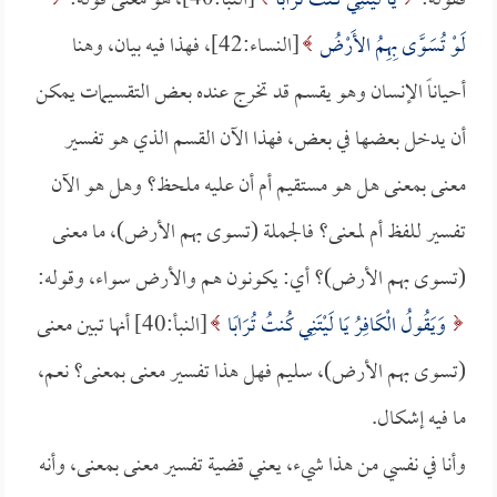
فقوله:
يَا لَيْتَنِي كُنتُ تُرَابًا
[النبأ:40]، هو معنى قوله:
لَوْ تُسَوَّى بِهِمُ الأَرْضُ
[النساء:42]، فهذا فيه بيان، وهنا
أحياناً الإنسان وهو يقسم قد تخرج عنده بعض التقسيمات يمكن
أن يدخل بعضها في بعض، فهذا الآن القسم الذي هو تفسير
معنى بمعنى هل هو مستقيم أم أن عليه ملحظ؟ وهل هو الآن
تفسير للفظ أم لمعنى؟ فالجملة (تسوى بهم الأرض)، ما معنى
(تسوى بهم الأرض)؟ أي: يكونون هم والأرض سواء، وقوله:
وَيَقُولُ الْكَافِرُ يَا لَيْتَنِي كُنتُ تُرَابًا
[النبأ:40] أنها تبين معنى
(تسوى بهم الأرض)، سليم فهل هذا تفسير معنى بمعنى؟ نعم،
ما فيه إشكال.
وأنا في نفسي من هذا شيء، يعني قضية تفسير معنى بمعنى، وأنه