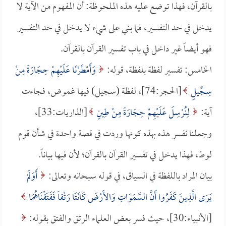
بالقرآن، فهذا توضع عليه هذه الملحوظة: أن المفهوم من الآية لا
يدخل في حد التفسير، فما بني على شيء لا يدخل في حد التفسير
فهو أيضاً غير داخل في باب تفسير القرآن بالقرآن.
الخامس: تفسير لفظة بلفظة، قوله:
وَأَمْطَرْنَا عَلَيْهِمْ حِجَارَةً مِنْ
سِجِّيلٍ
[الحجر:74]، لفظة (سجيل) فيها غموض، فجاءت
آية:
لِنُرْسِلَ عَلَيْهِمْ حِجَارَةً مِنْ طِينٍ
[الذاريات:33]،
وجعلنا نفسر هذه بهذه كونها وردت في قصة واحدة في شأن قوم
لوط، فهذا يدخل في تفسير القرآن بالقرآن؛ لأن فيها بياناً.
بيان المراد باللفظة في السياق، في قوله سبحانه وتعالى:
أَوَلَمْ
يَرَى الَّذِينَ كَفَرُوا أَنَّ السَّمَوَاتِ وَالأَرْضَ كَانَتَا رَتْقاً فَفَتَقْنَاهُمَا
[الأنبياء:30]، حيث فسر بعض العلماء الرتق والفتق بقوله: