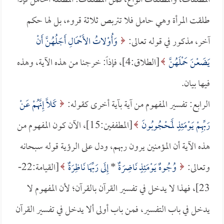
المطلقات، والمطلقات أنواع، فمن المطلقات: المطلقة الحامل فإذا
طلقت المرأة وهي حامل فلا تتربص ثلاثة قروء، بل لها حكم
آخر، مذكور في قوله تعالى:
وَأُوْلاتُ الأَحْمَالِ أَجَلُهُنَّ أَنْ
يَضَعْنَ حَمْلَهُنَّ
[الطلاق:4]، فإذاً: خرجنا من هذه الآية، وهذه
فيها بيان.
الرابع: تفسير المفهوم من آية بآية أخرى كقوله:
كَلاَّ إِنَّهُمْ عَنْ
رَبِّهِمْ يَوْمَئِذٍ لَمَحْجُوبُونَ
[المطففين:15]، الآن كون المفهوم من
هذه الآية أن المؤمنين يرون ربهم، ودل على الرؤية قوله سبحانه
وتعالى:
وُجُوهٌ يَوْمَئِذٍ نَاضِرَةٌ
*
إِلَى رَبِّهَا نَاظِرَةٌ
[القيامة:22-
23]، فهذا لا يدخل في تفسير القرآن بالقرآن؛ لأن المفهوم لا
يدخل في باب التفسير، فمن باب أولى ألا يدخل في تفسير القرآن