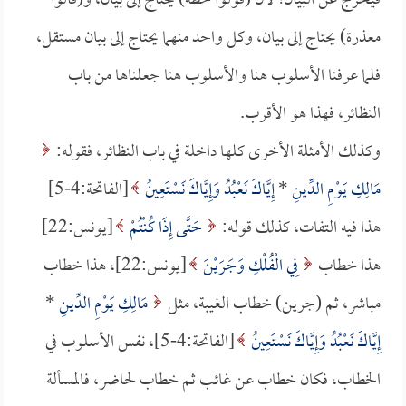
فيخرج عن البيان؛ لأن (قولوا حطة) يحتاج إلى بيان، و(قالوا
معذرة) يحتاج إلى بيان، وكل واحد منهما يحتاج إلى بيان مستقل،
فلما عرفنا الأسلوب هنا والأسلوب هنا جعلناها من باب
النظائر، فهذا هو الأقرب.
وكذلك الأمثلة الأخرى كلها داخلة في باب النظائر، فقوله:
مَالِكِ يَوْمِ الدِّينِ
*
إِيَّاكَ نَعْبُدُ وَإِيَّاكَ نَسْتَعِينُ
[الفاتحة:4-5]
هذا فيه التفات، كذلك قوله:
حَتَّى إِذَا كُنْتُمْ
[يونس:22]
هذا خطاب
فِي الْفُلْكِ وَجَرَيْنَ
[يونس:22]، هذا خطاب
مباشر، ثم (جرين) خطاب الغيبة، مثل
مَالِكِ يَوْمِ الدِّينِ
*
إِيَّاكَ نَعْبُدُ وَإِيَّاكَ نَسْتَعِينُ
[الفاتحة:4-5]، نفس الأسلوب في
الخطاب، فكان خطاب عن غائب ثم خطاب لحاضر، فالمسألة