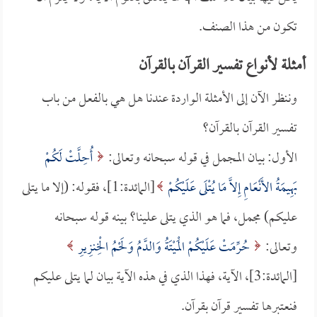
تكون من هذا الصنف.
أمثلة لأنواع تفسير القرآن بالقرآن
وننظر الآن إلى الأمثلة الواردة عندنا هل هي بالفعل من باب
تفسير القرآن بالقرآن؟
الأول: بيان المجمل في قوله سبحانه وتعالى:
أُحِلَّتْ لَكُمْ
بَهِيمَةُ الأَنْعَامِ إِلاَّ مَا يُتْلَى عَلَيْكُمْ
[المائدة:1]، فقوله: (إلا ما يتلى
عليكم) مجمل، فما هو الذي يتلى علينا؟ بينه قوله سبحانه
وتعالى:
حُرِّمَتْ عَلَيْكُمْ الْمَيْتَةُ وَالدَّمُ وَلَحْمُ الْخِنزِيرِ
[المائدة:3]، الآية، فهذا الذي في هذه الآية بيان لما يتلى عليكم
فنعتبرها تفسير قرآن بقرآن.