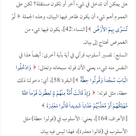
هل يمكن أن تدخل في شيء آخر أو تكون مستقلة؟ لكن على
العموم أهم شيء أن يكون ظاهر فيها البيان، وهذه الجملة
لَوْ
تُسَوَّى بِهِمْ الأَرْضُ
[النساء:42]، يكون فيها شيء من
الغموض تحتاج إلى بيان.
السابع: تفسير أسلوب قرآني في آية بآية أخرى: أيضاً هذا في
النفس منه شيء، يعني الآن قوله سبحانه وتعالى:
وَادْخُلُوا
الْبَابَ سُجَّداً وَقُولُوا حِطَّةٌ
[البقرة:58]، أي: دخولنا ذلك
حطة، مثل قوله:
وَإِذْ قَالَتْ أُمَّةٌ مِنْهُمْ لِمَ تَعِظُونَ قَوْماً اللَّهُ
مُهْلِكُهُمْ أَوْ مُعَذِّبُهُمْ عَذَاباً شَدِيداً قَالُوا مَعْذِرَةً
[الأعراف:164]، يعني: الأسلوب في (قولوا حطة) مثل
الأسلوب في (قالوا معذرة)، فهذا ليس فيه بيان.