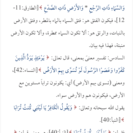
وَالسَّمَاءِ ذَاتِ الرَّجْعِ
*
وَالأَرْضِ ذَاتِ الصَّدْعِ
[الطارق:11-
12]، فيكون الفتق هو: فتق السماء بالماء بالمطر، وفتق الأرض
بالنبات، والرتق هو: ألا تكون السماء ممطرة، وألا تكون الأرض
منبتة، فهذا فيه بيان.
السادس: تفسير معنىً بمعنى، قال تعالى:
يَوْمَئِذٍ يَوَدُّ الَّذِينَ
كَفَرُوا وَعَصَوْا الرَّسُولَ لَوْ تُسَوَّى بِهِمْ الأَرْضُ
[النساء:42]،
ومعنى (تسوى بهم الأرض) أي: يكونون تراباً مستوين مع
الأرض، فيكونون هم والأرض سواء.
يقول الله سبحانه وتعالى:
وَيَقُولُ الْكَافِرُ يَا لَيْتَنِي كُنتُ تُرَابًا
[النبأ:40].