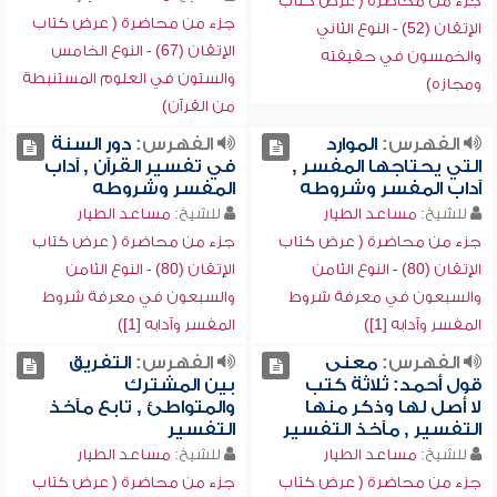
جزء من محاضرة ( عرض كتاب
جزء من محاضرة ( عرض كتاب
الإتقان (52) - النوع الثاني
الإتقان (67) - النوع الخامس
والخمسون في حقيقته
والستون في العلوم المستنبطة
ومجازه)
من القرآن)
الفهرس:
الموارد
الفهرس:
دور السنة
التي يحتاجها المفسر ,
في تفسير القرآن , آداب
آداب المفسر وشروطه
المفسر وشروطه
للشيخ:
مساعد الطيار
للشيخ:
مساعد الطيار
جزء من محاضرة ( عرض كتاب
جزء من محاضرة ( عرض كتاب
الإتقان (80) - النوع الثامن
الإتقان (80) - النوع الثامن
والسبعون في معرفة شروط
والسبعون في معرفة شروط
المفسر وآدابه [1])
المفسر وآدابه [1])
الفهرس:
معنى
الفهرس:
التفريق
قول أحمد: ثلاثة كتب
بين المشترك
لا أصل لها وذكر منها
والمتواطئ , تابع مآخذ
التفسير , مآخذ التفسير
التفسير
للشيخ:
مساعد الطيار
للشيخ:
مساعد الطيار
جزء من محاضرة ( عرض كتاب
جزء من محاضرة ( عرض كتاب