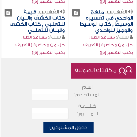
بكتب التفسير [3])
بكتب التفسير [5])
الفهرس:
منهج
الفهرس:
قيمة
الواحدي في تفسيره
كتاب الكشف والبيان
الوسيط , كتاب الوسيط
للثعلبي , كتاب الكشف
والوجيز للواحدي
والبيان للثعلبي
للشيخ:
مساعد الطيار
للشيخ:
مساعد الطيار
جزء من محاضرة ( التعريف
جزء من محاضرة ( التعريف
بكتب التفسير [5])
بكتب التفسير [6])
مكتبتك الصوتية
اسم
المستخدم:
كـلـــمـة
الـمـــــرور:
دخول المشتركين