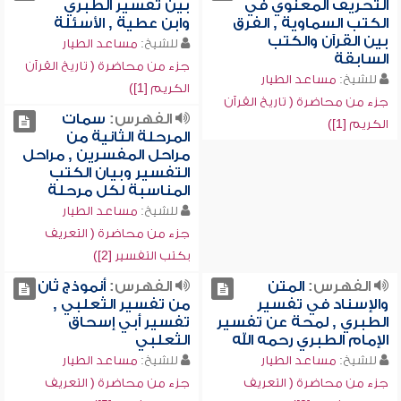
التحريف المعنوي في
بين تفسير الطبري
الكتب السماوية , الفرق
وابن عطية , الأسئلة
بين القرآن والكتب
للشيخ:
مساعد الطيار
السابقة
جزء من محاضرة ( تاريخ القرآن
للشيخ:
مساعد الطيار
الكريم [1])
جزء من محاضرة ( تاريخ القرآن
الفهرس:
سمات
الكريم [1])
المرحلة الثانية من
مراحل المفسرين , مراحل
التفسير وبيان الكتب
المناسبة لكل مرحلة
للشيخ:
مساعد الطيار
جزء من محاضرة ( التعريف
بكتب التفسير [2])
الفهرس:
المتن
الفهرس:
أنموذج ثان
والإسناد في تفسير
من تفسير الثعلبي ,
الطبري , لمحة عن تفسير
تفسير أبي إسحاق
الإمام الطبري رحمه الله
الثعلبي
للشيخ:
مساعد الطيار
للشيخ:
مساعد الطيار
جزء من محاضرة ( التعريف
جزء من محاضرة ( التعريف