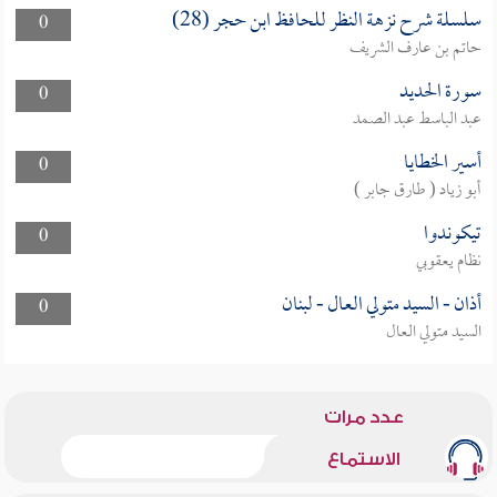
سلسلة شرح نزهة النظر للحافظ ابن حجر (28)
0
حاتم بن عارف الشريف
سورة الحديد
0
عبد الباسط عبد الصمد
أسير الخطايا
0
أبو زياد ( طارق جابر )
تيكوندوا
0
نظام يعقوبي
أذان - السيد متولي العال - لبنان
0
السيد متولي العال
عدد مرات
الاستماع