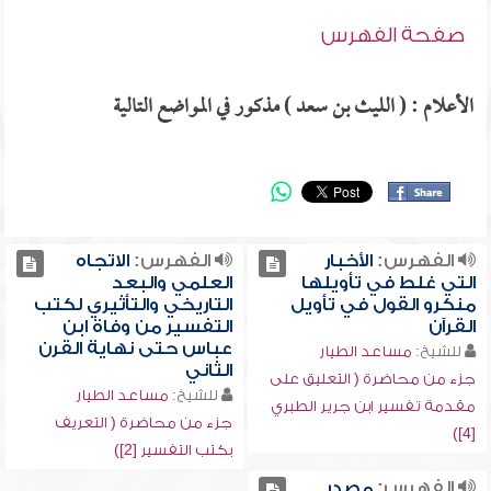
صفحة الفهرس
الأعلام : ( الليث بن سعد ) مذكور في المواضع التالية
الفهرس:
الأخبار
الفهرس:
الاتجاه
التي غلط في تأويلها
العلمي والبعد
منكرو القول في تأويل
التاريخي والتأثيري لكتب
القرآن
التفسير من وفاة ابن
عباس حتى نهاية القرن
للشيخ:
مساعد الطيار
الثاني
جزء من محاضرة ( التعليق على
للشيخ:
مساعد الطيار
مقدمة تفسير ابن جرير الطبري
جزء من محاضرة ( التعريف
[4])
بكتب التفسير [2])
الفهرس:
مصدر