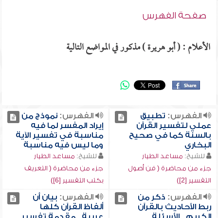
صفحة الفهرس
الأعلام : ( أبو هريرة ) مذكور في المواضع التالية
الفهرس:
تطبيق
الفهرس:
نموذج من
عملي لتفسير القرآن
إيراد المفسر لما فيه
بالسنة كما في صحيح
مناسبة في تفسير الآية
البخاري
وما ليس فيه مناسبة
للشيخ:
مساعد الطيار
للشيخ:
مساعد الطيار
جزء من محاضرة ( فن أصول
جزء من محاضرة ( التعريف
التفسير [2])
بكتب التفسير [6])
الفهرس:
ذكر من
الفهرس:
بيان أن
ربط الأحاديث بالقرآن
ألفاظ القرآن كلها
الكريم , الأسئلة
عربية , مقدمة تفسير