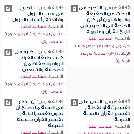
الفهرس:
التجرد في
الفهرس:
التحرير
البحث عن الحقيقة
في سبب النزول
وقبولها من أي كان ,
وفائدته , أسباب النزول
الحاجة إلى التحرير في
للشيخ:
مساعد الطيار
تاريخ القرآن وعلومه
جزء من محاضرة ( شرح منظومة
للشيخ:
مساعد الطيار
الزمزمي [3])
جزء من محاضرة ( عرض كتاب
الفهرس:
نظرة في
الإتقان (94) - خاتمة دروس
كتب طبقات القراء ,
الإتقان)
الرواة والحفاظ من
الصحابة والتابعين
للشيخ:
مساعد الطيار
جزء من محاضرة ( شرح منظومة
الزمزمي [4])
الفهرس:
النص على
الفهرس:
أن يذكر
تفسير آية أو لفظة ,
في السنة ما يصلح أن
تفسير القرآن بالسنة
يكون تفسيراً للآية ,
النبوية
تفسير القرآن بالسنة
النبوية
للشيخ:
مساعد الطيار
للشيخ:
مساعد الطيار
جزء من محاضرة ( التعليق على