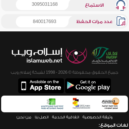
3095031168
الاستماع
عدد مرات الحفظ
840017693
جميع الحقوق محفوظة © 2026 - 1998 لشبكة إسلام ويب
وثيقة الخصوصية
اتفاقية الخدمة
اتصل بنا
من نحن
لغات الموقع: