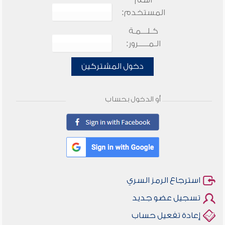
اسم
المستخدم:
كـلـــمـة
الـمـــــرور:
دخول المشتركين
أو الدخول بحساب
استرجاع الرمز السري
تسجيل عضو جديد
إعادة تفعيل حساب