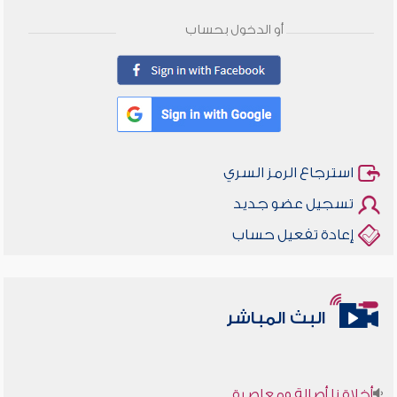
أو الدخول بحساب
استرجاع الرمز السري
تسجيل عضو جديد
إعادة تفعيل حساب
البث المباشر
أخلاقنا أصالة ومعاصرة