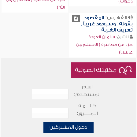
وجواب)
الله)
الفهرس:
المقصود
بقوله: وسيعود غريباً ,
تعريف الغربة
للشيخ:
سلمان العودة
جزء من محاضرة ( المسلم بين
غربتين)
مكتبتك الصوتية
اسم
المستخدم:
كـلـــمـة
الـمـــــرور:
دخول المشتركين