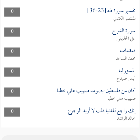
تفسير سورة طه [23-36]
0
المنتصر الكتاني
سورة الشرح
0
علي الحذيفي
قعقعات
0
محمد المساعد
المسؤولية
0
أيمن صيدح
أذان من فلسطين-بصوت صهيب هاني خطبا
0
صهيب هاني خطبا
إنك راجع للدنيا قلت لا أريد الرجوع
0
خالد الراشد