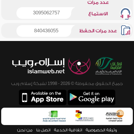
عدد مرات
3095062757
الاستماع
عدد مرات الحفظ
840436055
جميع الحقوق محفوظة © 2026 - 1998 لشبكة إسلام ويب
وثيقة الخصوصية
اتفاقية الخدمة
اتصل بنا
من نحن