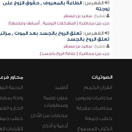
الفهرس:
الطاعة بالمعروف , حقوق الزوج على
زوجته
للشيخ:
سعيد بن مسفر
جزء من محاضرة ( المشكلات الزوجية.. أسبابها وعلاجها)
الفهرس:
تعلق الروح بالجسد بعد الموت , مرات
تعلق الروح بالجسد
للشيخ:
سعيد بن مسفر
جزء من محاضرة ( علاقة الروح بالجسد)
الصوتيات
محاور فرع
القرآن الكريم
أناشيد
الرحمة المه
محاضرات ودروس
متون علمية
واحة رمضان
ومنظومات
محاضرات مفرغة
الحج و العم
مختارات من الأذان
خطب جمعة
خطب جمع
أدعية و أذكار
الكتاب المسموع
القراءات ال