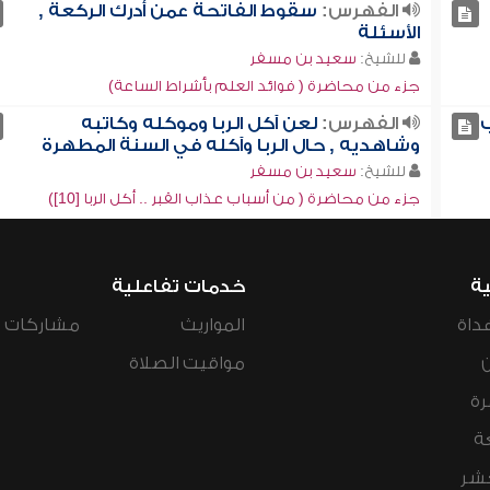
الفهرس:
سقوط الفاتحة عمن أدرك الركعة ,
الأسئلة
للشيخ:
سعيد بن مسفر
جزء من محاضرة ( فوائد العلم بأشراط الساعة)
ب
الفهرس:
لعن آكل الربا وموكله وكاتبه
وشاهديه , حال الربا وآكله في السنة المطهرة
للشيخ:
سعيد بن مسفر
جزء من محاضرة ( من أسباب عذاب القبر .. أكل الربا [10])
ية
خدمات تفاعلية
داة
المواريث
مشاركات ال
مواقيت الصلاة
رة
ة
عشر