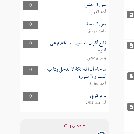
سورة الحشر
0
أحمد الديب
سورة المسد
0
ماجد فاروق
تابع أقوال التابعين , والكلام على
0
النوء
ياسر برهامي
ما جاء أن الملائكة لا تدخل بيتا فيه
0
كلب ولا صورة
أحمد حطيبة
يا مركزي
0
أبو عبد الملك
عدد مرات