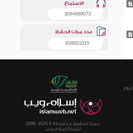
الاستماع
3094989073
عدد مرات الحفظ
839551015
زوار
جميع الحقوق محفوظة © 2026 - 1998
لشبكة إسلام ويب