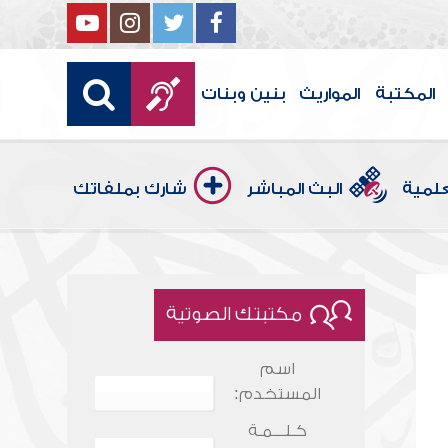
المكتبة
المواريث
بنين وبنات
علمية
البث المباشر
شارك بملفاتك
مكتبتك الصوتية
اسم
المستخدم:
كـلـــمـة