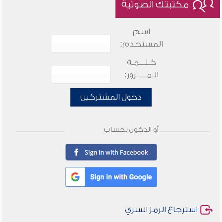
مكتبتك الصوتية
اسم
المستخدم:
كـلـــمـة
الـمـــــرور:
دخول المشتركين
أو الدخول بحساب
استرجاع الرمز السري