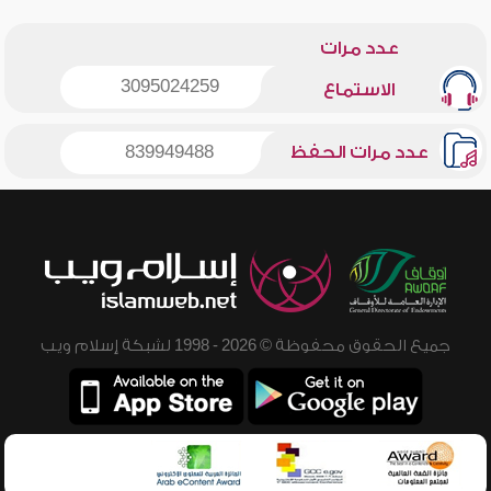
عدد مرات
3095024259
الاستماع
عدد مرات الحفظ
839949488
جميع الحقوق محفوظة © 2026 - 1998 لشبكة إسلام ويب