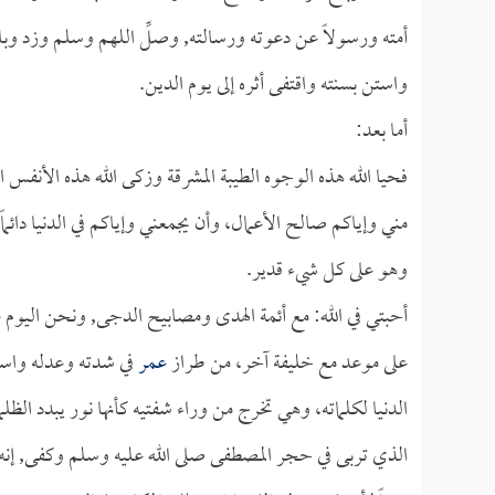
أمته ورسولاً عن دعوته ورسالته, وصلِّ اللهم وسلم وزد وبا
واستن بسنته واقتفى أثره إلى يوم الدين.
أما بعد:
فحيا الله هذه الوجوه الطيبة المشرقة وزكى الله هذه الأنفس 
مني وإياكم صالح الأعمال، وأن يجمعني وإياكم في الدنيا دائماً
وهو على كل شيء قدير.
أحبتي في الله: مع أئمة الهدى ومصابيح الدجى, ونحن اليوم على 
على موعد مع خليفة آخر، من طراز
عمر
في شدته وعدله واستق
الدنيا لكلماته، وهي تخرج من وراء شفتيه كأنها نور يبدد الظلماء
الذي تربى في حجر المصطفى صلى الله عليه وسلم وكفى, إنه