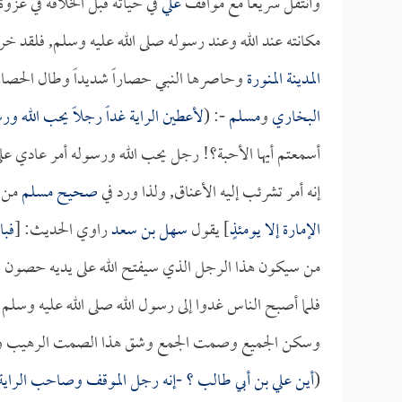
وأنتقل سريعاً مع مواقف
علي
في حياته قبل الخلافة في غزوة
مكانته عند الله وعند رسوله صلى الله عليه وسلم, فلقد خ
المدينة المنورة
وحاصرها النبي حصاراً شديداً وطال الحصار, 
البخاري
و
مسلم
-: (
لأعطين الراية غداً رجلاً يحب الله ور
أسمعتم أيها الأحبة؟! رجل يحب الله ورسوله أمر عادي ع
إنه أمر تشرئب إليه الأعناق, ولذا ورد في
صحيح مسلم
من 
الإمارة إلا يومئذٍ
] يقول
سهل بن سعد
راوي الحديث: [
فبا
من سيكون هذا الرجل الذي سيفتح الله على يديه حصون
خ
فلما أصبح الناس غدوا إلى رسول الله صلى الله عليه وسلم
وسكن الجميع وصمت الجمع وشق هذا الصمت الرهيب وهذا
(
أين
علي بن أبي طالب
؟ -إنه رجل الموقف وصاحب الراية- ف