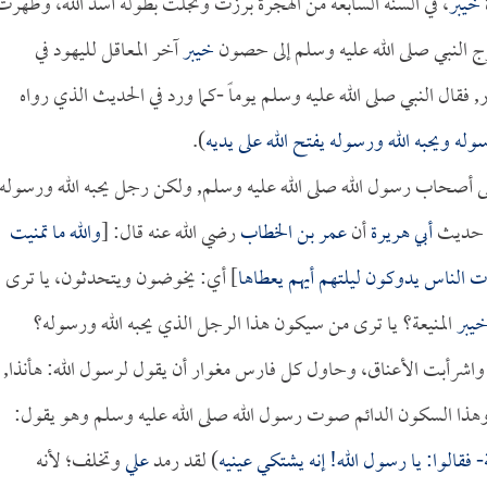
خيبر
، في السنة السابعة من الهجرة برزت وتجلت بطولة أسد الله، وظهرت
رج النبي صلى الله عليه وسلم إلى حصون
خيبر
آخر المعاقل لليهود في
فقال النبي صلى الله عليه وسلم يوماً -كما ورد في الحديث الذي رواه
سوله ويحبه الله ورسوله يفتح الله على يديه
).
لى أصحاب رسول الله صلى الله عليه وسلم, ولكن رجل يحبه الله ورسوله
حديث
أبي هريرة
أن
عمر بن الخطاب
رضي الله عنه قال: [
والله ما تمنيت
ت الناس يدوكون ليلتهم أيهم يعطاها
] أي: يخوضون ويتحدثون، يا ترى
يبر
المنيعة؟ يا ترى من سيكون هذا الرجل الذي يحبه الله ورسوله؟
 واشرأبت الأعناق، وحاول كل فارس مغوار أن يقول لرسول الله: هأنذا,
 السكون الدائم صوت رسول الله صلى الله عليه وسلم وهو يقول:
قالوا: يا رسول الله! إنه يشتكي عينيه
) لقد رمد
علي
وتخلف؛ لأنه