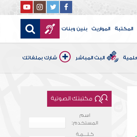
المكتبة
المواريث
بنين وبنات
علمية
البث المباشر
شارك بملفاتك
مكتبتك الصوتية
اسم
المستخدم:
كـلـــمـة