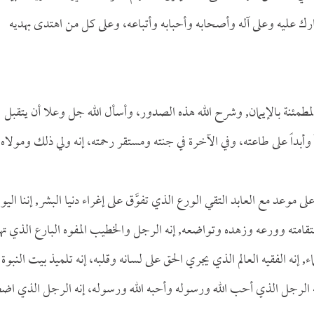
رك عليه وعلى آله وأصحابه وأحبابه وأتباعه، وعلى كل من اهتدى بهديه
المطمئنة بالإيمان, وشرح الله هذه الصدور، وأسأل الله جل وعلا أن يتقبل
 وأبداً على طاعته، وفي الآخرة في جنته ومستقر رحمته، إنه ولي ذلك ومولاه
موعد مع العابد التقي الورع الذي تفوَّق على إغراء دنيا البشر, إننا اليو
امته وورعه وزهده وتواضعه, إنه الرجل والخطيب المفوه البارع الذي ته
, إنه الفقيه العالم الذي يجري الحق على لسانه وقلبه، إنه تلميذ بيت النبوة
 الرجل الذي أحب الله ورسوله وأحبه الله ورسوله، إنه الرجل الذي اض