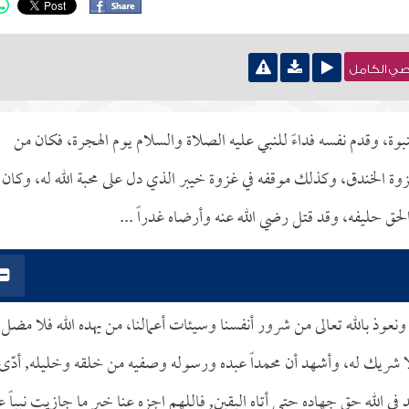
نصي الكامل
وة، وقدم نفسه فداءً للنبي عليه الصلاة والسلام يوم الهجرة، فكان من
ة الخندق، وكذلك موقفه في غزوة خيبر الذي دل على محبة الله له، وكان
حق حليفه، وقد قتل رضي الله عنه وأرضاه غدراً ...
نعوذ بالله تعالى من شرور أنفسنا وسيئات أعمالنا، من يهده الله فلا مضل
 لا شريك له، وأشهد أن محمداً عبده ورسوله وصفيه من خلقه وخليله, أدّى
في الله حق جهاده حتى أتاه اليقين, فاللهم اجزه عنا خير ما جازيت نبياً 