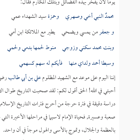
يوماً لأن يفخر بهذه الفضائل وبتلك المكارم فقال:
محمدٌ النبي أخي وصهـري و
حمزة
سيد الشهداء عمي
و
جعفر
من يمسي ويضحي يطير مع الملائكة ابن أمي
وبنت محمد سكني وزوجي منوط لحمها بدمي ولحمي
وسبطا أحمد ولداي منها فأيكم له سهم كسهمي
إننا اليوم على موعد مع الشهيد المظلوم
علي بن أبي طالب
رضي 
أحبتي في الله! الحق أقول لكم: لقد صحبت التاريخ طوال الأ
دراسة دقيقة في فترة حرجة من أحرج فترات التاريخ الإسلامي,
صعبة وعسيرة, فحياة الإمام لاسيما في مراحلها الأخيرة التي
بالعظمة والجلال، وتموج بالأسى والهول موجاً في آن واحد.