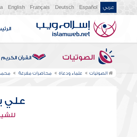
عربي
Español
Deutsch
Français
English
ia
الرئي
الصوتيات
القرآن الكريم
الصوتيات
علماء ودعاة
محاضرات مفرغة
محمد
علي ب
للشيخ