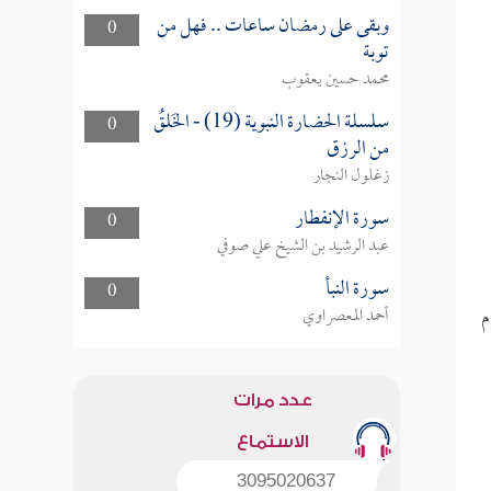
وبقى على رمضان ساعات .. فهل من
0
توبة
محمد حسين يعقوب
سلسلة الحضارة النبوية (19) - الخَلقُ
0
من الرزق
زغلول النجار
سورة الإنفطار
0
عبد الرشيد بن الشيخ علي صوفي
سورة النبأ
0
م
أحمد المعصراوي
عدد مرات
الاستماع
3095020637