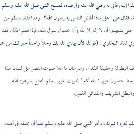
وا إليه, فأتي به رضي الله عنه وأرضاه، فمسح النبي صلى الله عليه وسلم
ة، فقال
علي
: على ماذا أقاتل الناس يا رسول الله؟ -وهذا لفظ
مسلم
من
ى يشهدوا أن لا إله إلا الله وأن محمداً رسول الله، فإذا فعلوا ذلك فقد
وفي لفظ
البخاري
: (
فوالله لأن يهدي الله بك رجلاً واحداً خير لك من حمر
 شرف البطولة وحقيقة الفداء، وسرعان ما علا صوت النصر على لسان هذا
في وسط حصون
خيبر
: الله أكبر! خربت
خيبر
, وتم الفتح بموعود الله
البطل الشريف والفدائي الكبير.
سلم لغزوة
تبوك
، وأمر النبي صلى الله عليه وسلم
علياً
أن يخلفه في أهله،