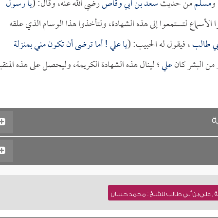
و
مسلم
من حديث
سعد بن أبي وقاص
رضي الله عنه، وقال: (
يا رسول
 الأسماع لتستمعوا إلى هذه الشهادة، ولتأخذوا هذا الوسام الذي علقه
بي طالب
، فيقول له الحبيب: (
يا
علي
! أما ترضى أن تكون مني بمنزلة
ز من البشر كان
علي
؛ لينال هذه الشهادة الكريمة، وليحصل على هذه المنقب
ة
, علي بن أبي طالب للشيخ : محمد حسان