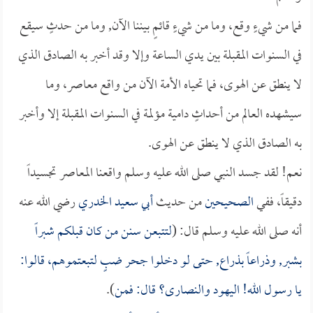
فما من شيءٍ وقع، وما من شيءٍ قائمٍ بيننا الآن, وما من حدثٍ سيقع
في السنوات المقبلة بين يدي الساعة وإلا وقد أخبر به الصادق الذي
لا ينطق عن الهوى، فما تحياه الأمة الآن من واقع معاصر، وما
سيشهده العالم من أحداثٍ دامية مؤلمة في السنوات المقبلة إلا وأخبر
به الصادق الذي لا ينطق عن الهوى.
نعم! لقد جسد النبي صلى الله عليه وسلم واقعنا المعاصر تجسيداً
دقيقاً، ففي
الصحيحين
من حديث
أبي سعيد الخدري
رضي الله عنه
أنه صلى الله عليه وسلم قال: (
لتتبعن سنن من كان قبلكم شبراً
بشبر, وذراعاً بذراع, حتى لو دخلوا جحر ضبٍ لتبعتموهم، قالوا:
يا رسول الله! اليهود والنصارى؟ قال: فمن
).