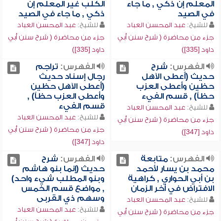
المعلم إن ذكي , ما جاء
الكلب غير المعلم إن
في الصيد
ذكي , ما جاء في الصيد
للشيخ:
عبد المحسن العباد
للشيخ:
عبد المحسن العباد
جزء من محاضرة ( شرح سنن أبي
جزء من محاضرة ( شرح سنن أبي
داود [335])
داود [335])
الفهرس:
شرح
الفهرس:
تراجم
حديث (أعطى الآهل
رجال إسناد حديث
حظين وأعطى العزب
(أعطى الآهل حظين
حظاً) , قسم الفيء
وأعطى العزب حظاً) ,
قسم الفيء
للشيخ:
عبد المحسن العباد
للشيخ:
عبد المحسن العباد
جزء من محاضرة ( شرح سنن أبي
جزء من محاضرة ( شرح سنن أبي
داود [347])
داود [347])
الفهرس:
متابعة
الفهرس:
شرح
محمد بن يسار لأحمد
حديث (إنما بنو هاشم
بن أبي الحواري , كراهية
وبنو المطلب شيء واحد)
الافتراض في آخر الزمان
, مواضع قسم الخمس
وسهم ذي القربى
للشيخ:
عبد المحسن العباد
للشيخ:
عبد المحسن العباد
جزء من محاضرة ( شرح سنن أبي