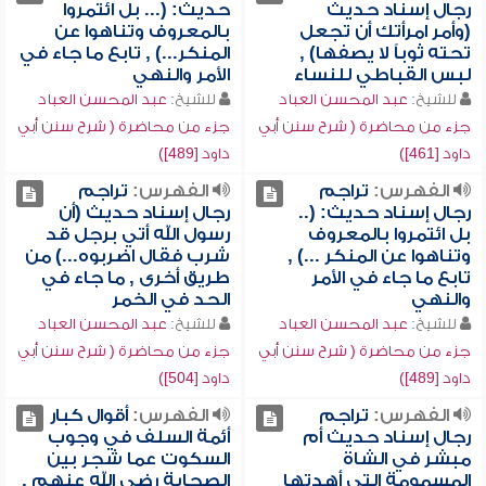
رجال إسناد حديث
حديث: (... بل ائتمروا
(وأمر امرأتك أن تجعل
بالمعروف وتناهوا عن
تحته ثوباً لا يصفها) ,
المنكر...) , تابع ما جاء في
لبس القباطي للنساء
الأمر والنهي
للشيخ:
عبد المحسن العباد
للشيخ:
عبد المحسن العباد
جزء من محاضرة ( شرح سنن أبي
جزء من محاضرة ( شرح سنن أبي
داود [461])
داود [489])
الفهرس:
تراجم
الفهرس:
تراجم
رجال إسناد حديث: (..
رجال إسناد حديث (أن
بل ائتمروا بالمعروف
رسول الله أتي برجل قد
وتناهوا عن المنكر ...) ,
شرب فقال اضربوه...) من
تابع ما جاء في الأمر
طريق أخرى , ما جاء في
والنهي
الحد في الخمر
للشيخ:
عبد المحسن العباد
للشيخ:
عبد المحسن العباد
جزء من محاضرة ( شرح سنن أبي
جزء من محاضرة ( شرح سنن أبي
داود [489])
داود [504])
الفهرس:
تراجم
الفهرس:
أقوال كبار
رجال إسناد حديث أم
أئمة السلف في وجوب
مبشر في الشاة
السكوت عما شجر بين
المسمومة التي أهدتها
الصحابة رضي الله عنهم ,