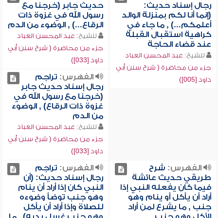
رجال إسناد حديث:
حديث جابر (خرجنا مع
(إنما أنا لكم بمنزلة الوالد
رسول الله في غزوة ذات
أعلمكم...) , ما جاء في
الرقاع...) , الوضوء من الدم
كراهية استقبال القبلة
للشيخ:
عبد المحسن العباد
عند قضاء الحاجة
جزء من محاضرة ( شرح سنن أبي
للشيخ:
عبد المحسن العباد
داود [033])
جزء من محاضرة ( شرح سنن أبي
الفهرس:
تراجم
داود [005])
رجال إسناد حديث جابر
(خرجنا مع رسول الله في
غزوة ذات الرقاع) , الوضوء
من الدم
للشيخ:
عبد المحسن العباد
جزء من محاضرة ( شرح سنن أبي
داود [033])
الفهرس:
شرح
الفهرس:
تراجم
طريقي حديث عائشة
رجال إسناد حديث: (أن
فيما كان يفعله النبي إذا
النبي كان إذا أراد أن ينام
أراد أن يأكل أو ينام وهو
وهو جنب توضأ وضوءه
جنب , ما يشرع لمن أراد
للصلاة وإذا أراد أن يأكل
الأكل وهو جنب
وهو جنب غسل يديه) , ما