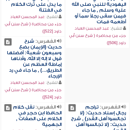
اليهودية للنبي صلى الله
ما يدل على ترك الكلام
عليه وسلم , ما جاء
في الفتنة
فيمن سقى رجلاً سماً أو
للشيخ:
عبد المحسن العباد
أطعمه فمات
جزء من محاضرة ( شرح سنن أبي
للشيخ:
عبد المحسن العباد
داود [522])
جزء من محاضرة ( شرح سنن أبي
الفهرس:
شرح
داود [506])
حديث (الإيمان بضع
وسبعون شعبة: أفضلها
قول لا إله إلا الله، وأدناها
إماطة العظم عن
الطريق...) , ما جاء في رد
الإرجاء
للشيخ:
عبد المحسن العباد
جزء من محاضرة ( شرح سنن أبي
داود [524])
الفهرس:
تراجم
الفهرس:
نقل كلام
رجال إسناد حديث: (لا
الحافظ ابن حجر في
تجالسوا أهل القدر) , شرح
الكلام على الصفات ,
حديث: (لا تجالسوا أهل
الجهمية