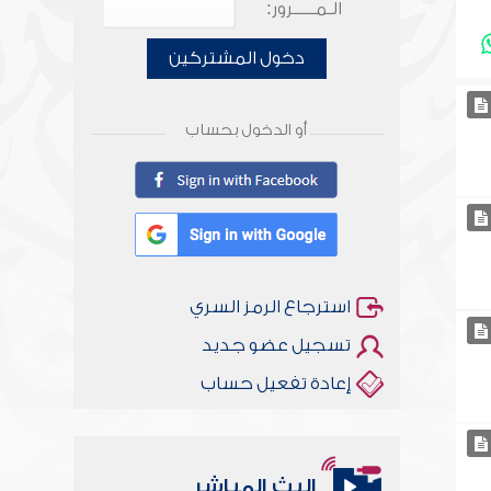
الـمـــــرور:
دخول المشتركين
أو الدخول بحساب
استرجاع الرمز السري
تسجيل عضو جديد
إعادة تفعيل حساب
البث المباشر