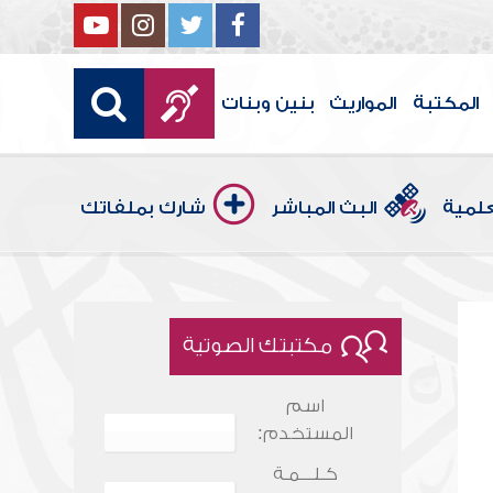
المكتبة
المواريث
بنين وبنات
علمية
البث المباشر
شارك بملفاتك
مكتبتك الصوتية
اسم
المستخدم:
كـلـــمـة