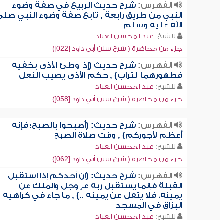
الفهرس:
شرح حديث الربيع في صفة وضوء
النبي من طريق رابعة , تابع صفة وضوء النبي صلى
الله عليه وسلم
للشيخ:
عبد المحسن العباد
جزء من محاضرة ( شرح سنن أبي داود [022])
الفهرس:
شرح حديث (إذا وطئ الأذى بخفيه
فطهورهما التراب) , حكم الأذى يصيب النعل
للشيخ:
عبد المحسن العباد
جزء من محاضرة ( شرح سنن أبي داود [058])
الفهرس:
شرح حديث: (أصبحوا بالصبح؛ فإنه
أعظم لأجوركم) , وقت صلاة الصبح
للشيخ:
عبد المحسن العباد
جزء من محاضرة ( شرح سنن أبي داود [062])
الفهرس:
شرح حديث: (إن أحدكم إذا استقبل
القبلة فإنما يستقبل ربه عز وجل والملك عن
يمينه، فلا يتفل عن يمينه ..) , ما جاء في كراهية
البزاق في المسجد
للشيخ:
عبد المحسن العباد