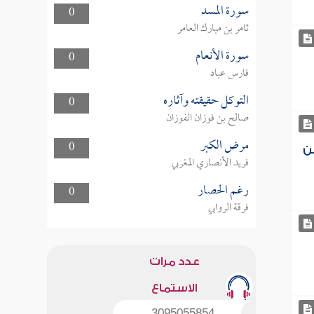
سورة المسد
0
ثامر بن مبارك العامر
سورة الأنعام
0
فارس عباد
التوكل حقيقته وآثاره
0
صالح بن فوزان الفوزان
مرض الكبر
0
ن
فريد الأنصاري المغربي
رغم الحصار
0
فرقة الروابي
عدد مرات
الاستماع
3095055854