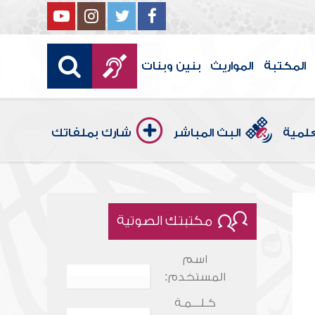
المكتبة
المواريث
بنين وبنات
علمية
البث المباشر
شارك بملفاتك
مكتبتك الصوتية
اسم
المستخدم:
كـلـــمـة