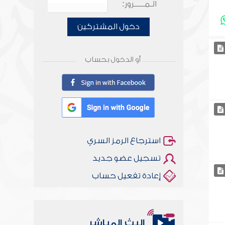
الـمـــــرور:
دخول المشتركين
أو الدخول بحساب
استرجاع الرمز السري
تسجيل عضو جديد
إعادة تفعيل حساب
البث المباشر