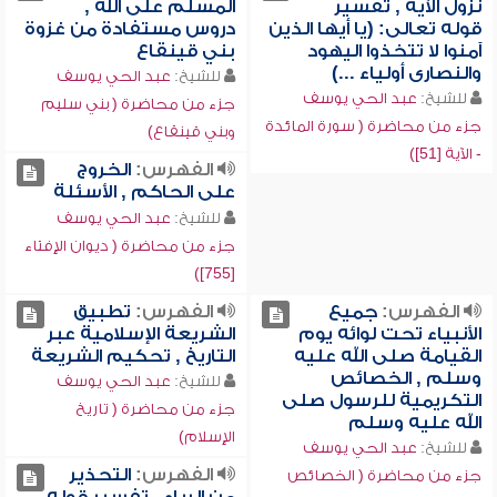
نزول الآية , تفسير
المسلم على الله ,
قوله تعالى: (يا أيها الذين
دروس مستفادة من غزوة
آمنوا لا تتخذوا اليهود
بني قينقاع
والنصارى أولياء ...)
للشيخ:
عبد الحي يوسف
للشيخ:
عبد الحي يوسف
جزء من محاضرة ( بني سليم
جزء من محاضرة ( سورة المائدة
وبني قينقاع)
- الآية [51])
الفهرس:
الخروج
على الحاكم , الأسئلة
للشيخ:
عبد الحي يوسف
جزء من محاضرة ( ديوان الإفتاء
[755])
الفهرس:
جميع
الفهرس:
تطبيق
الأنبياء تحت لوائه يوم
الشريعة الإسلامية عبر
القيامة صلى الله عليه
التاريخ , تحكيم الشريعة
وسلم , الخصائص
للشيخ:
عبد الحي يوسف
التكريمية للرسول صلى
جزء من محاضرة ( تاريخ
الله عليه وسلم
الإسلام)
للشيخ:
عبد الحي يوسف
الفهرس:
التحذير
جزء من محاضرة ( الخصائص