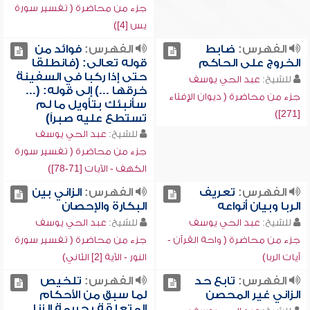
جزء من محاضرة ( تفسير سورة
يس [4])
الفهرس:
ضابط
الفهرس:
فوائد من
الخروج على الحاكم
قوله تعالى: (فانطلقا
حتى إذا ركبا في السفينة
للشيخ:
عبد الحي يوسف
خرقها ...) إلى قوله: (...
جزء من محاضرة ( ديوان الإفتاء
سأنبئك بتأويل ما لم
[271])
تستطع عليه صبراً)
للشيخ:
عبد الحي يوسف
جزء من محاضرة ( تفسير سورة
الكهف - الآيات [71-78])
الفهرس:
تعريف
الفهرس:
الزاني بين
الربا وبيان أنواعه
البكارة والإحصان
للشيخ:
عبد الحي يوسف
للشيخ:
عبد الحي يوسف
جزء من محاضرة ( واحة القرآن -
جزء من محاضرة ( تفسير سورة
آيات الربا)
النور - الآية [2] الثاني)
الفهرس:
تابع حد
الفهرس:
تلخيص
الزاني غير المحصن
لما سبق من الأحكام
المتعلقة بجريمة الزنا