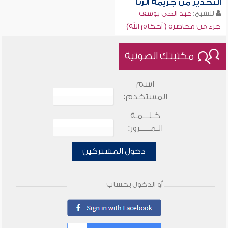
التحذير من جريمة الزنا
للشيخ:
عبد الحي يوسف
جزء من محاضرة ( أحكام الله)
مكتبتك الصوتية
اسم
المستخدم:
كـلـــمـة
الـمـــــرور:
دخول المشتركين
أو الدخول بحساب