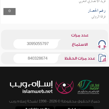
فريد الأنصاري المغربي
رغم الحصار
0
فرقة الروابي
عدد مرات
3095055797
الاستماع
عدد مرات الحفظ
840328674
جميع الحقوق محفوظة © 2026 - 1998 لشبكة إسلام ويب