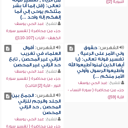
من الرياء , تفسير قوله
النبوية [2])
تعالى: (قل إنما أنا بشر
مثلكم يوحى إلي أنما
إلهكم إله واحد ...)
للشيخ:
عبد الحي يوسف
جزء من محاضرة ( تفسير سورة
الكهف - الآيات [107-110])
الفهرس:
حقوق
الفهرس:
أقوال
ولي الأمر على الرعية ,
العلماء في تغريب
تفسير قوله تعالى: (يا
الزاني غير المحصن , تابع
أيها الذين آمنوا أطيعوا الله
حد الزاني غير المحصن
وأطيعوا الرسول وأولي
للشيخ:
عبد الحي يوسف
الأمر منكم ...)
جزء من محاضرة ( تفسير سورة
للشيخ:
عبد الحي يوسف
النور - الآية [2] الثالث)
جزء من محاضرة ( سورة النساء -
الفهرس:
الجمع بين
الآية [59])
الجلد والرجم للزاني
المحصن , حد الزاني
المحصن
للشيخ:
عبد الحي يوسف
جزء من محاضرة ( تفسير سورة