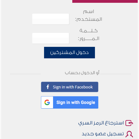
اسم
المستخدم:
كـلـــمـة
الـمـــــرور:
دخول المشتركين
أو الدخول بحساب
استرجاع الرمز السري
تسجيل عضو جديد