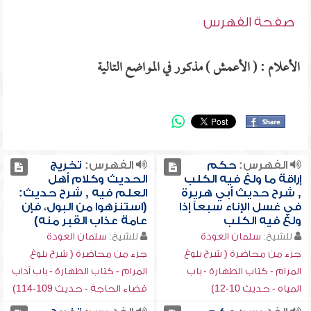
صفحة الفهرس
الأعلام : ( الأعمش ) مذكور في المواضع التالية
الفهرس:
حكم
الفهرس:
تخريج
إراقة ما ولغ فيه الكلب
الحديث وكلام أهل
, شرح حديث أبي هريرة
العلم فيه , شرح حديث:
في غسل الإناء سبعاً إذا
(استنزهوا من البول، فإن
ولغ فيه الكلب
عامة عذاب القبر منه)
للشيخ:
سلمان العودة
للشيخ:
سلمان العودة
جزء من محاضرة ( شرح بلوغ
جزء من محاضرة ( شرح بلوغ
المرام - كتاب الطهارة - باب
المرام - كتاب الطهارة - باب آداب
المياه - حديث 10-12)
قضاء الحاجة - حديث 109-114)