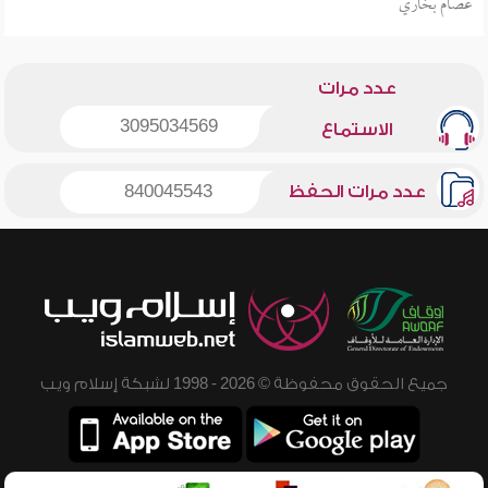
عصام بخاري
عدد مرات
3095034569
الاستماع
عدد مرات الحفظ
840045543
جميع الحقوق محفوظة © 2026 - 1998 لشبكة إسلام ويب