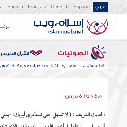
عربي
Español
Deutsch
Français
English
ia
الرئي
الصوتيات
القرآن الكريم
الصوتيات
علماء ودعاة
محاضرات مفرغة
تفسير 
صفحة الفهرس
الحديث الشريف : ( لا تعجلي حتى تستأمري أبويك: -يعني: ح