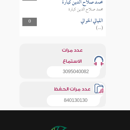
محمد صلاح الدين كبارة
محمد صلاح الدين كبارة
الليالي الخوالي
0
(...)
عدد مرات
الاستماع
3095040082
عدد مرات الحفظ
840130130