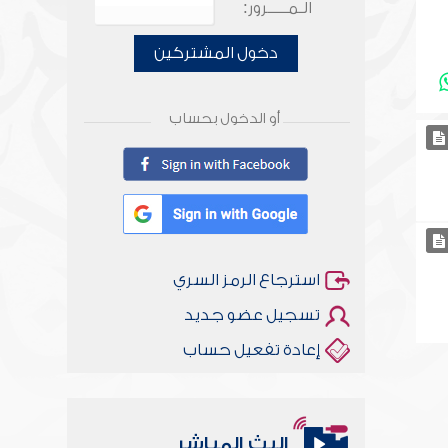
الـمـــــرور:
دخول المشتركين
أو الدخول بحساب
استرجاع الرمز السري
تسجيل عضو جديد
إعادة تفعيل حساب
البث المباشر