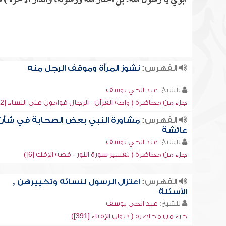
أبوي يا رسول الله! بل أختار الله ورسوله، والدار الآخرة ) م
الفهرس:
نشوز المرأة وموقف الرجل منه
للشيخ:
عبد الحي يوسف
جزء من محاضرة ( واحة القرآن - الرجال قوامون على النساء [2])
الفهرس:
مشاورة النبي بعض الصحابة في شأن
عائشة
للشيخ:
عبد الحي يوسف
جزء من محاضرة ( تفسير سورة النور - قصة الإفك [6])
الفهرس:
اعتزال الرسول لنسائه وتخييرهن ,
الأسئلة
للشيخ:
عبد الحي يوسف
جزء من محاضرة ( ديوان الإفتاء [391])