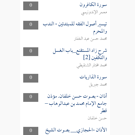
سورة الكافرون
0
معمر الإندونيسي
تيسير أصول الفقه للمبتدئين - الندب
0
والمحرم
محمد حسن عبد الغفار
شرح زاد المستقنع_باب الغسل
0
والتكفين [2]
محمد مختار الشنقيطي
سورة الذاريات
0
محمد جبريل
أذان - بصوت حسن خلفان. مؤذن
0
جامع الإمام محمد بن عبدالوهاب –
قطر
حسن خلفان
الأذان -الحجازي__ بصوت الشيخ
0