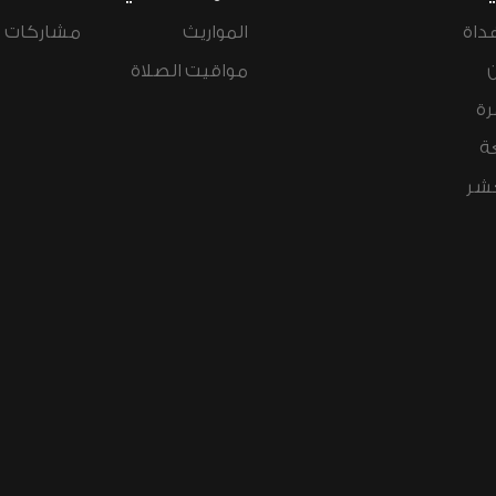
داة
المواريث
مشاركات ال
مواقيت الصلاة
رة
ة
عشر