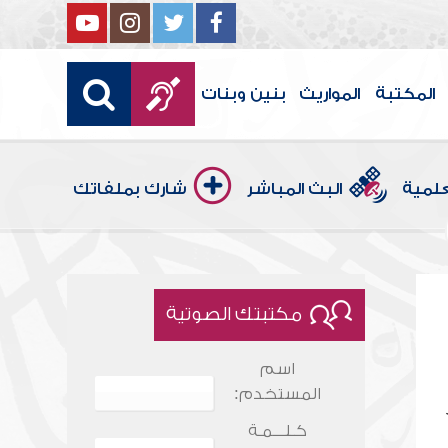
المكتبة
المواريث
بنين وبنات
علمية
البث المباشر
شارك بملفاتك
مكتبتك الصوتية
اسم
المستخدم:
كـلـــمـة