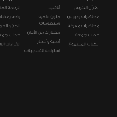
القرآن الكريم
أناشيد
الرحمة المه
محاضرات ودروس
متون علمية
واحة رمضان
ومنظومات
محاضرات مفرغة
الحج و العم
مختارات من الأذان
خطب جمعة
خطب جمع
أدعية و أذكار
الكتاب المسموع
القراءات ال
استراحة التسجيلات