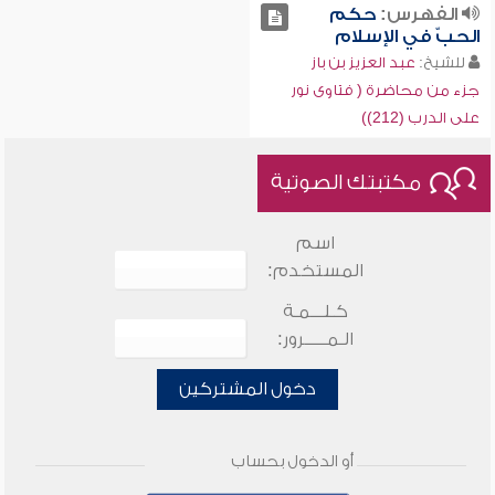
الفهرس:
حكم
الحبّ في الإسلام
للشيخ:
عبد العزيز بن باز
جزء من محاضرة ( فتاوى نور
على الدرب (212))
مكتبتك الصوتية
اسم
المستخدم:
كـلـــمـة
الـمـــــرور:
دخول المشتركين
أو الدخول بحساب