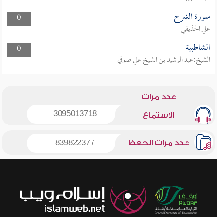
سورة الشرح
0
علي الحذيفي
الشاطبية
0
الشيخ:عبد الرشيد بن الشيخ علي صوفي
عدد مرات
3095013718
الاستماع
عدد مرات الحفظ
839822377