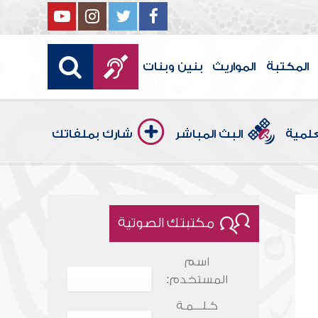
المكتبة
المواريث
بنين وبنات
علمية
البث المباشر
شارك بملفاتك
مكتبتك الصوتية
اسم
المستخدم:
كـلـــمـة