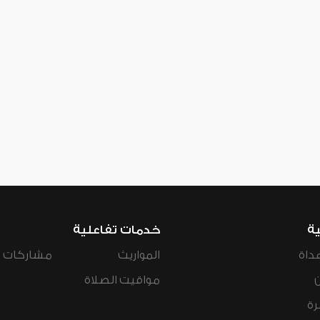
ية
خدمات تفاعلية
داة
المواريث
مشاركات ال
مواقيت الصلاة
رة