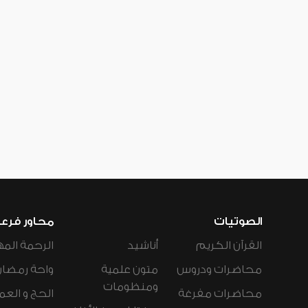
الصوتيات
محاور فرع
القرآن الكريم
أناشيد
الرحمة المه
محاضرات ودروس
متون علمية
واحة رمضان
ومنظومات
محاضرات مفرغة
الحج و العم