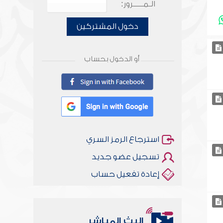
الـمـــــرور:
دخول المشتركين
أو الدخول بحساب
استرجاع الرمز السري
تسجيل عضو جديد
إعادة تفعيل حساب
البث المباشر