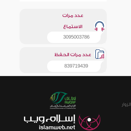
عدد مرات
الاستماع
3095003786
عدد مرات الحفظ
839719439
زوار