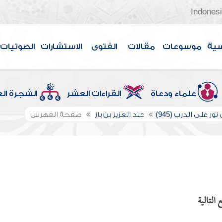
Indones
سية
موسوعات
مقالات
الفتوى
الاستشارات
الصوتيات
علماء ودعاة
القراءات العشر
الشجرة ال
ور على الدرب (945)
عبد العزيز بن باز
صفحة الفهرس
التالية