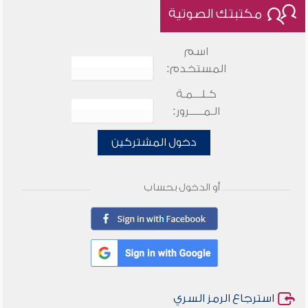
مكتبتك الصوتية
اسم
المستخدم:
كـلـــمـة
الـمـــــرور:
دخول المشتركين
أو الدخول بحساب
استرجاع الرمز السري