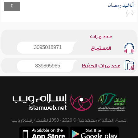
أناشيد رمضان
0
(...)
عدد مرات
3095018971
الاستماع
عدد مرات الحفظ
839865965
جميع الحقوق محفوظة © 2026 - 1998 لشبكة إسلام ويب