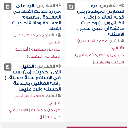
الفهرس:
درء
الفهرس:
الرد على
التعارض الموهوم بين
من رد حديث الآحاد في
قوله تعالى: (وقال
العقيدة , مفهوم
الظالمون...) وحديث
العقيدة ودلالة أحاديث
عائشة أن النبي سُحِر ,
الآحاد
الأسئلة
للشيخ:
محمد ناصر الدين
للشيخ:
محمد ناصر الدين
الألباني
الألباني
جزء من محاضرة ( أحاديث
جزء من محاضرة ( قراءة من
الآحاد في العقيدة)
الترغيب والترهيب)
الفهرس:
الدليل
الأول: حديث: (من سن
في الإسلام سنة حسنة..)
, أدلة القائلين بالبدعة
الحسنة والرد عليها
للشيخ:
محمد ناصر الدين
الألباني
جزء من محاضرة ( الابتداع في
دين الله [1])