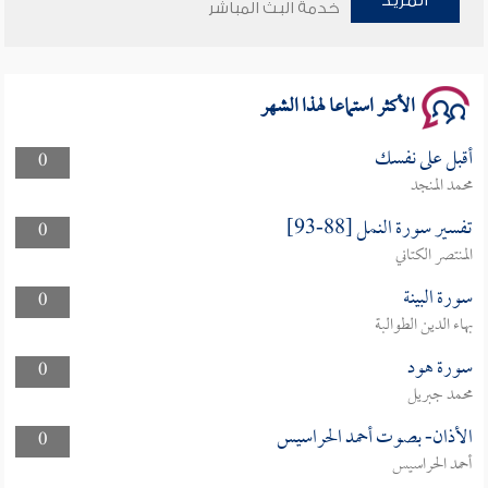
المزيد
خدمة البث المباشر
سلسلة محاضرات نفحات رمضانية 1444هـ
الأكثر استماعا لهذا الشهر
أقبل على نفسك
0
محمد المنجد
تفسير سورة النمل [88-93]
0
المنتصر الكتاني
سورة البينة
0
بهاء الدين الطوالبة
سورة هود
0
محمد جبريل
الأذان- بصوت أحمد الحراسيس
0
أحمد الحراسيس