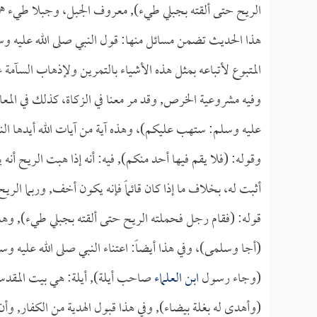
الريح حتى ألقته بجبلي طيء), معروف الجبل، وجبلا طيء هم
هذا الحديث تضمن مسائل منها: قول النبي صلى الله عليه وس
المتبوع لأتباعه بمثل هذه الأشياء بالتمرين ولإذهاب السآمة 
وفيه مشروعية الخرص, وقد مر معنا في الزكاة، كذلك في المعام
عليه وسلم: ستهب عليكم)، وهذه آية من آيات الله أيدها ال
وقوله: (فلا يقم فيها أحد منكم), فيه: أنه إذا هبت الريح أنه ي
أثبت له، بخلاف ما إذا كان قائماً فإنه يكون أخف, وربما الري
قوله: (فقام رجل فحملته الريح حتى ألقته بجبلي طيء), وهذا
(أجا وسلمى)، وفي هذا أيضاً: اعتناء النبي صلى الله عليه و
(وجاء رسول
ابن العلماء
صاحب أيلة), أيلة: هي بيت المقد
(وأهدى له بغلة بيضاء), وفي هذا قبول الهدية من الكفار, وأن 