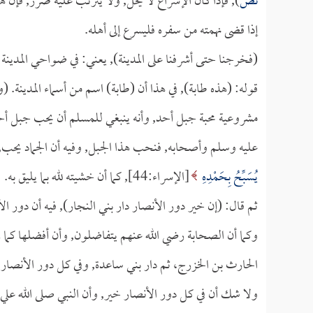
نص
), فإذا كان الإسراع لا يخل, ولا يترتب عليه ضرر, فإن هذ
إذا قضى نهمته من سفره فليسرع إلى أهله.
(فخرجنا حتى أشرفنا على المدينة), يعني: في ضواحي المدينة 
قوله: (هذه طابة), في هذا أن (طابة) اسم من أسماء المدينة. (
مشروعية محبة جبل أحد, وأنه ينبغي للمسلم أن يحب جبل أحد؛ 
عليه وسلم وأصحابه, فنحب هذا الجبل, وفيه أن الجماد يحب, وأن 
يُسَبِّحُ بِحَمْدِهِ
[الإسراء:44], كما أن خشيته لله بما يليق به.
ثم قال: (إن خير دور الأنصار دار بني النجار), فيه أن دور ال
وكما أن الصحابة رضي الله عنهم يتفاضلون, وأن أفضلها كما رت
الحارث بن الخزرج، ثم دار بني ساعدة, وفي كل دور الأنصار 
ولا شك أن في كل دور الأنصار خير, وأن النبي صلى الله علي 