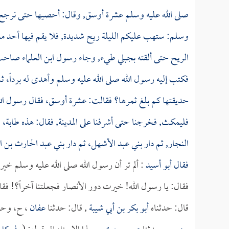
صلى الله عليه وسلم عشرة أوسق, وقال: أحصيها حتى نرجع إلي
وسلم: ستهب عليكم الليلة ريح شديدة, فلا يقم فيها أحد م
الريح حتى ألقته بجبلي طيء, وجاء رسول
ابن العلماء
صاحب أي
فكتب إليه رسول الله صلى الله عليه وسلم وأهدى له برداً، ثم
حديقتها كم بلغ ثمرها؟ فقالت: عشرة أوسق، فقال رسول الل
فليمكث, فخرجنا حتى أشرفنا على المدينة, فقال: هذه طابة، و
النجار, ثم دار بني عبد الأشهل، ثم دار بني عبد الحارث بن 
فقال
أبو أسيد
: ألم تر أن رسول الله صلى الله عليه وسلم خير
فقال: يا رسول الله! خيرت دور الأنصار فجعلتنا آخراً؟! فق
قال: حدثناه
أبو بكر بن أبي شيبة
, قال: حدثنا
عفان
، ح، وحد