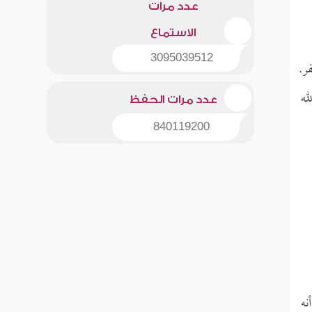
عدد مرات
الاستماع
3095039512
ر.
له
عدد مرات الحفظ
840119200
نه