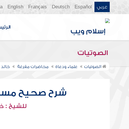
عربي
Español
Deutsch
Français
English
ia
الرئي
الصوتيات
الصوتيات
علماء ودعاة
محاضرات مفرغة
خالد 
شرح صحيح مسلم 
للشيخ : خ