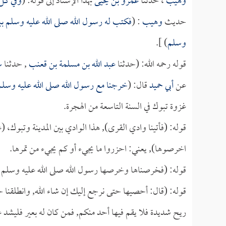
وهيب
، حدثنا
عمرو بن يحيى
بهذا الإسناد إلى قوله: (
وفي كل 
حديث
وهيب
: (
فكتب له رسول الله صلى الله عليه وسلم ب
وسلم
) ].
قوله رحمه الله: (حدثنا
عبد الله بن مسلمة بن قعنب
, حدثنا
س
عن
أبي حميد
قال: (
خرجنا مع رسول الله صلى الله عليه وسلم
غزوة تبوك في السنة التاسعة من الهجرة.
قوله: (فأتينا وادي القرى), هذا الوادي بين المدينة وتبوك، 
اخرصوها), يعني: احزروا ما يجيء أو كم يجيء من تمرها.
قوله: (فخرصناها وخرصها رسول الله صلى الله عليه وسلم 
قوله: (قال: أحصيها حتى نرجع إليك إن شاء الله, وانطلقنا 
ريح شديدة فلا يقم فيها أحد منكم, فمن كان له بعير فليشد ع