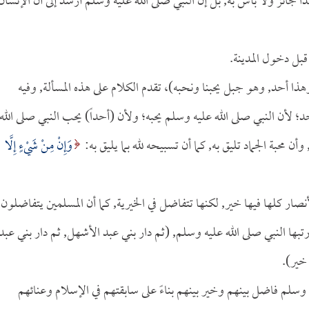
ا جائز ولا بأس به, بل إن النبي صلى الله عليه وسلم أرشد إلى أن الإنسان
قبل دخول المدينة.
وهذا أحد, وهو جبل يحبنا ونحبه)، تقدم الكلام على هذه المسألة, وفيه
لأن النبي صلى الله عليه وسلم يحبه؛ ولأن (أحداً) يحب النبي صلى الله
محبة الجماد تليق به, كما أن تسبيحه لله بما يليق به:
وَإِنْ مِنْ شَيْءٍ إِلَّا
أنصار كلها فيها خير, لكنها تتفاضل في الخيرية, كما أن المسلمين يتفاضلون,
بها النبي صلى الله عليه وسلم, (ثم دار بني عبد الأشهل, ثم دار بني عبد
خير).
وسلم فاضل بينهم وخير بينهم بناءً على سابقتهم في الإسلام وعنائهم