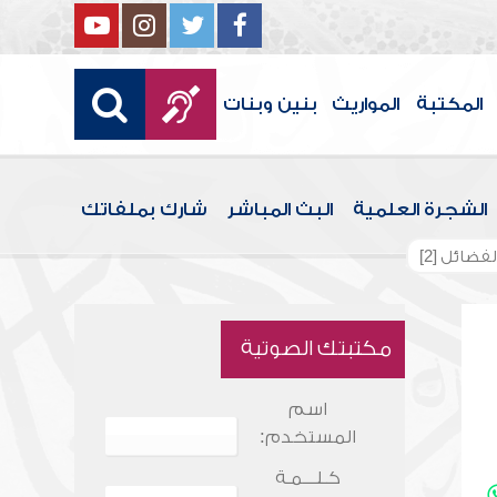
المكتبة
المواريث
بنين وبنات
الشجرة العلمية
البث المباشر
شارك بملفاتك
ضائل [2]
مكتبتك الصوتية
اسم
المستخدم:
كـلـــمـة