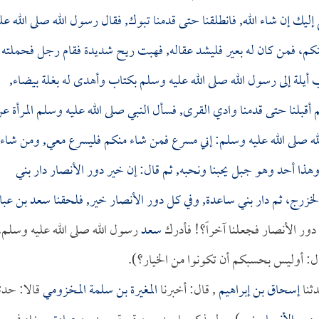
ك إن شاء الله, فانطلقنا حتى قدمنا تبوك, فقال رسول الله صلى الله علي
نكم، فمن كان له بعير فليشد عقاله, فهبت ريح شديدة فقام رجل فحملته
لة إلى رسول الله صلى الله عليه وسلم بكتاب وأهدى له بغلة بيضاء,
 أقبلنا حتى قدمنا وادي القرى, فسأل النبي صلى الله عليه وسلم المرأة ع
ه صلى الله عليه وسلم: إني مسرع فمن شاء منكم فليسرع معي, ومن شاء
هذا أحد وهو جبل يحبنا ونحبه, ثم قال: إن خير دور الأنصار دار بني
الخزرج، ثم دار بني ساعدة, وفي كل دور الأنصار خير, فلحقنا
سعد بن عبا
 دور الأنصار فجعلنا آخراً؟! فأدرك
سعد
رسول الله صلى الله عليه وسلم،
ال: أوليس بحسبكم أن تكونوا من الخيار؟).
ثنا
إسحاق بن إبراهيم
, قال: أخبرنا
المغيرة بن سلمة المخزومي
قالا: حدثن