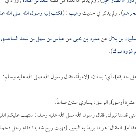
دور الأنصار خير
) , ولم يذكر ما بعده من قصة
سعد بن عبادة
, وزاد في
بحرهم
) , ولم يذكر في حديث
وهيب
: (
فكتب إليه رسول الله صلى الله علي
ليمان بن بلال
عن
عمرو بن يحيى
عن
عباس بن سهل بن سعد الساعدي
 غزوة تبوك
).
(على حديقة)، أي: بستان، (لامرأة، فقال رسول الله صلى الله عليه وسلم:
عشرة أوسق), الوسق: يساوي ستين صاعاً.
حتى قدمنا تبوك, فقال رسول الله صلى الله عليه وسلم: ستهب عليكم الليل
قاله), العقال: هو ما يربط به البعير, (فهبت ريح شديدة فقام رجل فحملت