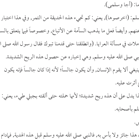
ا: (أجا وسلمى).
لم: (اخرصوها), يعني: كم تجيء هذه الحديقة من التمر, وفي هذا اختبار
عنهم, وأيضاً فعل ما يذهب السآمة عن الأتباع, وخصوصاً فيما يتعلق بالسف
لات في مسألة العرايا. (وانطلقنا حتى قدمنا تبوك فقال رسول الله صلى ال
نبي صلى الله عليه وسلم, وهي إخباره عن حصول هذه الريح الشديدة.
نبغي ألا يقوم الإنسان, وأن يكون جالساً؛ لأنه إذا كان جالساً فإنه يكون
ح أثرت عليه.
 يدل على أن هذه ريح شديدة؛ لأنها حملته حتى ألقته بجبلي طيء، يعني:
سلم بأصحابه.
س.
هذا جائز ولا بأس به, فالنبي صلى الله عليه وسلم قبل هذه الهدية, فمادام أ