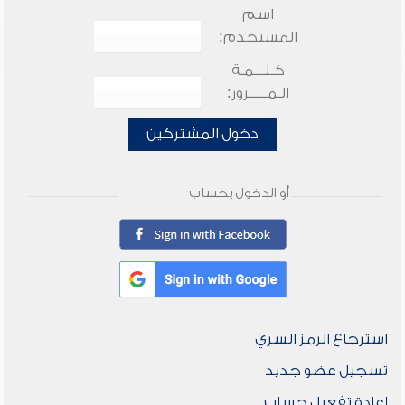
اسم
المستخدم:
كـلـــمـة
الـمـــــرور:
دخول المشتركين
أو الدخول بحساب
استرجاع الرمز السري
تسجيل عضو جديد
إعادة تفعيل حساب