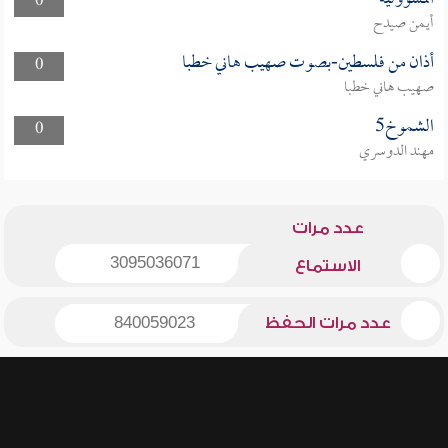
0
أيمن صيدح
أذان من فلسطين-بصوت صهيب هاني خطبا
0
صهيب هاني خطبا
الشموخ5
0
مهند الدوسري
عدد مرات
3095036071
الاستماع
عدد مرات الحفظ
840059023