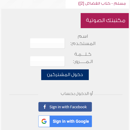
مسلم - كتاب الفضائل [2])
مكتبتك الصوتية
اسم
المستخدم:
كـلـــمـة
الـمـــــرور:
دخول المشتركين
أو الدخول بحساب