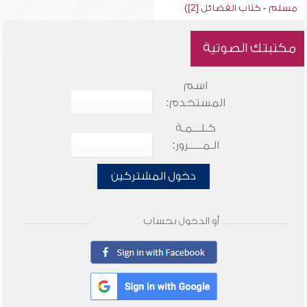
مسلم - كتاب الفضائل [2])
مكتبتك الصوتية
اسم
المستخدم:
كـلـــمـة
الـمـــــرور:
دخول المشتركين
أو الدخول بحساب