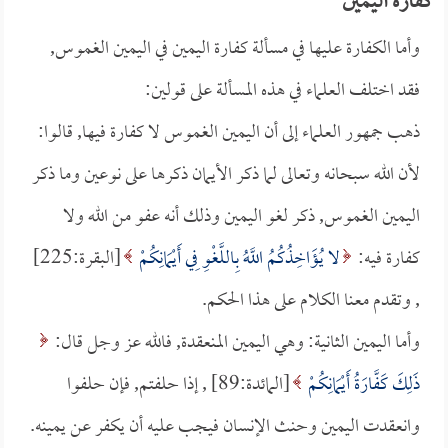
كفارة اليمين
وأما الكفارة عليها في مسألة كفارة اليمين في اليمين الغموس,
فقد اختلف العلماء في هذه المسألة على قولين:
ذهب جمهور العلماء إلى أن اليمين الغموس لا كفارة فيها, قالوا:
لأن الله سبحانه وتعالى لما ذكر الأيمان ذكرها على نوعين وما ذكر
اليمين الغموس, ذكر لغو اليمين وذلك أنه عفو من الله ولا
كفارة فيه:
لا يُؤَاخِذُكُمُ اللَّهُ بِاللَّغْوِ فِي أَيْمَانِكُمْ
[البقرة:225]
, وتقدم معنا الكلام على هذا الحكم.
وأما اليمين الثانية: وهي اليمين المنعقدة, فالله عز وجل قال:
ذَلِكَ كَفَّارَةُ أَيْمَانِكُمْ
[المائدة:89] , إذا حلفتم, فإن حلفوا
وانعقدت اليمين وحنث الإنسان فيجب عليه أن يكفر عن يمينه.