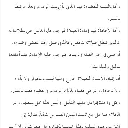
وأما بالنسبة للقضاء: فهو الذي يأتي بعد الوقت, وهذا مرتبط
بالعذر.
وأما الإعادة: فهو إعادة الصلاة لموجب دل الدليل على بطلانها به
كالذي تبطل صلاته بناقض, كالذي صلى وقد انتقض وضوءه,
أو صلى إلى غير القبلة ولم يتحر فيوجب عليه الإعادة, فقد أعادها
بدليل ولعلة بينة.
أما إتيان الإنسان للصلاة خارج وقتها ليست بتكرار ولا بأداء
ولا بإعادة, وإنما هي قضاء لذلك الوقت, والقضاء مقيد بالعذر.
وكل واحدة إنما دل عليها الدليل, وليس هذا محل بسطها, وإنما
الكلام هنا على من تعمد اليمين الغموس كاذباً, فقال: إني
اشتريت هذه السلعة بكذا, ابتعتها بكذا, دخلي فيها كذا, ولا أريد