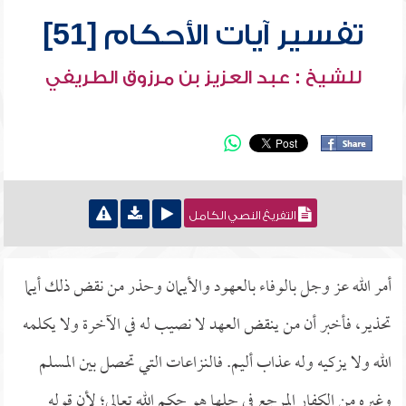
تفسير آيات الأحكام [51]
للشيخ : عبد العزيز بن مرزوق الطريفي
التفريغ النصي الكامل
أمر الله عز وجل بالوفاء بالعهود والأيمان وحذر من نقض ذلك أيما
تحذير، فأخبر أن من ينقض العهد لا نصيب له في الآخرة ولا يكلمه
الله ولا يزكيه وله عذاب أليم. فالنزاعات التي تحصل بين المسلم
وغيره من الكفار المرجع في حلها هو حكم الله تعالى؛ لأن قوله