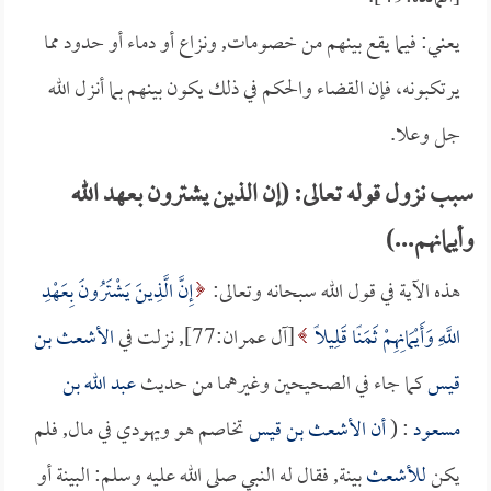
يعني: فيما يقع بينهم من خصومات, ونزاع أو دماء أو حدود مما
يرتكبونه، فإن القضاء والحكم في ذلك يكون بينهم بما أنزل الله
جل وعلا.
سبب نزول قوله تعالى: (إن الذين يشترون بعهد الله
وأيمانهم...)
هذه الآية في قول الله سبحانه وتعالى:
إِنَّ الَّذِينَ يَشْتَرُونَ بِعَهْدِ
اللَّهِ وَأَيْمَانِهِمْ ثَمَنًا قَلِيلًا
[آل عمران:77], نزلت في
الأشعث بن
قيس
كما جاء في الصحيحين وغيرهما من حديث
عبد الله بن
مسعود
: (
أن
الأشعث بن قيس
تخاصم هو ويهودي في مال, فلم
يكن
للأشعث
بينة, فقال له النبي صلى الله عليه وسلم: البينة أو