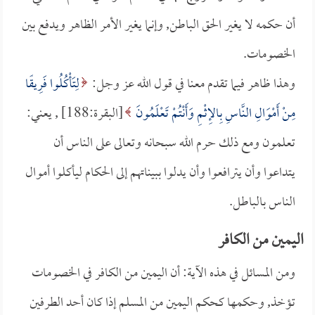
أن حكمه لا يغير الحق الباطن, وإنما يغير الأمر الظاهر ويدفع بين
الخصومات.
وهذا ظاهر فيما تقدم معنا في قول الله عز وجل:
لِتَأْكُلُوا فَرِيقًا
مِنْ أَمْوَالِ النَّاسِ بِالإِثْمِ وَأَنْتُمْ تَعْلَمُونَ
[البقرة:188] , يعني:
تعلمون ومع ذلك حرم الله سبحانه وتعالى على الناس أن
يتداعوا وأن يترافعوا وأن يدلوا ببيناتهم إلى الحكام ليأكلوا أموال
الناس بالباطل.
اليمين من الكافر
ومن المسائل في هذه الآية: أن اليمين من الكافر في الخصومات
تؤخذ, وحكمها كحكم اليمين من المسلم إذا كان أحد الطرفين