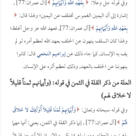
وفي قوله جل وعلا:
بِعَهْدِ اللَّهِ وَأَيْمَانِهِمْ
[آل عمران:77] ,
إشارة إلى أن اليمين الغموس تختلف عن اليمين؛ ولهذا قال:
بِعَهْدِ اللَّهِ وَأَيْمَانِهِمْ
[آل عمران:77], فعهد الله عز وجل أغلظ؛
ولهذا كان السلف ينهون عن الحلف بعهد الله لعظم أمره لو لم
يف به الإنسان, كما جاء ذلك عن
إبراهيم النخعي
قال: كانوا
ينهوننا عن الحلف بالعهد, وذلك لعظم أثره على الإنسان.
العلة من ذكر القلة في الثمن في قوله: (وأيمانهم ثمناً قليلاً
لا خلاق لهم)
وفي قوله سبحانه وتعالى:
وَأَيْمَانِهِمْ ثَمَنًا قَلِيلًا أُوْلَئِكَ لا خَلاقَ
لَهُمْ
[آل عمران:77] , إنما ذكر القلة في الثمن, يعني: أنها مهما
بلغت من العطاء, ومهما بلغ مما يكسبه الإنسان إلا أنه يعد قليلاً