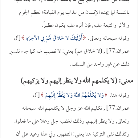
بالنسبة لما يجده الإنسان من عذاب يوم القيامة؛ لعظم الجرم
والأثر والتبعة عليه, فإن أثره عليه يكون عظيماً.
وقوله سبحانه وتعالى:
أُوْلَئِكَ لا خَلاقَ لَهُمْ فِي الآخِرَةِ
[آل
عمران:77] , (لا خلاق لهم) يعني: لا نصيب لهم كما جاء تفسير
ذلك عن غير واحد من السلف.
معنى: (لا يكلمهم الله ولا ينظر إليهم ولا يزكيهم)
وقوله هنا:
وَلا يُكَلِّمُهُمُ اللَّهُ وَلا يَنْظُرُ إِلَيْهِمْ
[آل
عمران:77] , تكليم الله عز وجل لا يكلمهم الله سبحانه
وتعالى, ولا ينظر إليهم, وذلك لغضبه جل وعلا على ما فعلوا.
وكذلك نفي التزكية هنا يعني: التطهير, وفي هذا وعيد على أن