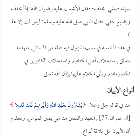
يمينه -يعني: يحلف- فقال
الأشعث
عليه رضوان الله: إذاً يحلف
ويضيع حقي, فقال النبي صلى الله عليه وسلم: ليس لك إلا هذا
).
في هذه المناسبة في سبب النزول فيه جملة من المسائل, منها ما
يتعلق باستحلاف أهل الكتاب, واستحلاف الكافرين في
الخصومات, ويأتي الكلام عليها بإذن الله تعالى.
أنواع الأيمان
هنا في قوله جل وعلا:
يَشْتَرُونَ بِعَهْدِ اللَّهِ وَأَيْمَانِهِمْ ثَمَنًا قَلِيلًا
[آل عمران:77] , العهد واليمين هنا هي يمين غموس, ومعلوم
أن الأيمان على ثلاثة أنواع: