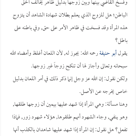
وفسخ القاضي بينها وبين زوجها بدليل ظاهر يخالف الحق
الباطن؛ هل للزوج الذي يعلم بطلان شهادة الشاهد أن يتزوج
هذه المرأة وقد فسخت في ظاهر الأمر على حق, وفي باطنه على
باطل؟
يقول
أبو حنيفة
رحمه الله: يجوز له, لأن اللعان أغلظ وأمضاه الله
سبحانه وتعالى وأجاز لها أن تنكح زوجاً غير زوجها.
ولكن نقول: إن الله عز وجل إنما ذكر ذلك في أمر اللعان بدليل
خاص يخرجه عن الأصل.
وهنا مسألة: وهي المرأة إذا شهد عليها بيمين أن زوجها طلقها,
وهو ينفي, وجاء الشهود أنهم طلقوها, هؤلاء شهود زور, فماذا
تفعل؟ هل نقول: إن المرأة إذا شهد عليها شاهدان بالكذب أنها