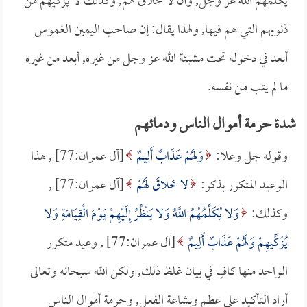
يكلمهم الله عز وجل, وأن لا خلاق لهم, وكذلك لا يزكيهم من
ذنوبهم التي هم فيها, ولهذا يقال: إن صاحب اليمين الغموس
أبعد في دخوله تحت مشيئة الله عز وجل من غيره, أبعد من غيره
ما لم يتب من نفسه.
شدة حرمة أموال الناس ودمائهم
وقوله جل وعلا:
وَلَهُمْ عَذَابٌ أَلِيمٌ
[آل عمران:77] , هذا
الوعيد المتكرر بذكر:
لا خَلاقَ لَهُمْ
[آل عمران:77] ,
وكذلك:
وَلا يُكَلِّمُهُمُ اللَّهُ وَلا يَنْظُرُ إِلَيْهِمْ يَوْمَ الْقِيَامَةِ وَلا
يُزَكِّيهِمْ وَلَهُمْ عَذَابٌ أَلِيمٌ
[آل عمران:77] , وعيد متكرر
الواحد منها كافٍ في بيان غلظ ذلك, ولكن الله سبحانه وتعالى
أراد التأكيد على عظم وبشاعة الفعل, وحرمة أموال الناس