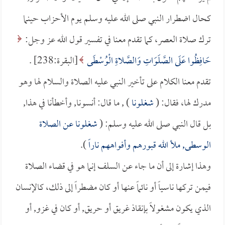
كحال اضطرار النبي صلى الله عليه وسلم يوم الأحزاب حينما
ترك صلاة العصر، كما تقدم معنا في تفسير قول الله عز وجل:
حَافِظُوا عَلَى الصَّلَوَاتِ وَالصَّلاةِ الْوُسْطَى
[البقرة:238] .
تقدم معنا الكلام على تأخير النبي عليه الصلاة والسلام لها وهو
مدرك لها، فقال: (
شغلونا
) , ما قال: أنسونا, وأخطأنا في هذا,
بل قال النبي صلى الله عليه وسلم: (
شغلونا عن الصلاة
الوسطى, ملأ الله قبورهم وأفواههم ناراً
).
وهذا إشارة إلى أن ما جاء عن السلف إنما هو في قضاء الصلاة
فيمن تركها ناسياً أو نائماً عنها أو كان مضطراً إلى ذلك، كالإنسان
الذي يكون مشغولاً بإنقاذ غريق أو حريق, أو كان في غزو, أو