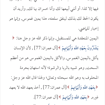
فيها إلا كذا. أو أنني أبيعها لك وأنا خسران بها لك, وأريد أن
يكون الحظ لك بذلك لينفق سلعته، هذا يمين غموس, وإنما هو
إخبار للماضي.
اليمين المنعقدة هي للمستقبل, وإنما ذكر الله عز وجل هنا:
يَشْتَرُونَ بِعَهْدِ اللَّهِ وَأَيْمَانِهِمْ
[آل عمران:77] , لأن الإنسان
يأكل باليمين الغموس, والأكل باليمين الغموس هو من أعظم
السحت, وهو شبيه بالربا والرشوة؛ لأنه استهان بحرمة
المحلوف به وهو الله سبحانه وتعالى؛ ولهذا قال الله عز وجل:
بِعَهْدِ اللَّهِ وَأَيْمَانِهِمْ
[آل عمران:77] , أخذ بعهد الله لا بعهد
غيره,
بِعَهْدِ اللَّهِ وَأَيْمَانِهِمْ
[آل عمران:77].