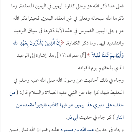
فعلى هذا ذكر الله عز وجل كفارة اليمين في اليمين المنعقدة, وما
ذكرها الله سبحانه وتعالى في غير انعقاد اليمين, فحينما ذكر الله
عز وجل اليمين الغموس في هذه الآية ذكرها في سياق الوعيد
والتشديد فيها, وما ذكر الكفارة,
إِنَّ الَّذِينَ يَشْتَرُونَ بِعَهْدِ اللَّهِ
وَأَيْمَانِهِمْ ثَمَنًا قَلِيلًا
[آل عمران:77], هذا إشارة إلى الوعيد
الذي يلحقهم يوم القيامة.
وجاء في ذلك أحاديث عن رسول الله صلى الله عليه وسلم في
التغليظ فيها، كما جاء عن النبي عليه الصلاة والسلام قال: (
من
حلف على منبري هذا بيمين هو فيها كاذب فليتبوأ مقعده من
النار
) كما جاء في حديث
أبي ذر
.
وجاء في حديث
عبد الله بن مسعود
عليه رضوان الله تعالى فيمن