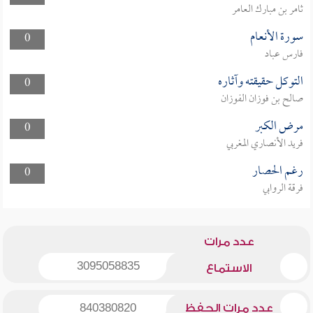
ثامر بن مبارك العامر
سورة الأنعام
0
فارس عباد
التوكل حقيقته وآثاره
0
صالح بن فوزان الفوزان
مرض الكبر
0
فريد الأنصاري المغربي
رغم الحصار
0
فرقة الروابي
عدد مرات
3095058835
الاستماع
عدد مرات الحفظ
840380820