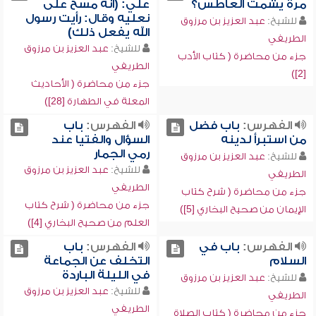
مرة يشمت العاطس؟
علي: (أنه مسح على
نعليه وقال: رأيت رسول
للشيخ:
عبد العزيز بن مرزوق
الله يفعل ذلك)
الطريفي
للشيخ:
عبد العزيز بن مرزوق
جزء من محاضرة ( كتاب الأدب
الطريفي
[2])
جزء من محاضرة ( الأحاديث
المعلة في الطهارة [28])
الفهرس:
باب فضل
الفهرس:
باب
من استبرأ لدينه
السؤال والفتيا عند
رمي الجمار
للشيخ:
عبد العزيز بن مرزوق
للشيخ:
عبد العزيز بن مرزوق
الطريفي
الطريفي
جزء من محاضرة ( شرح كتاب
جزء من محاضرة ( شرح كتاب
الإيمان من صحيح البخاري [5])
العلم من صحيح البخاري [4])
الفهرس:
باب في
الفهرس:
باب
السلام
التخلف عن الجماعة
في الليلة الباردة
للشيخ:
عبد العزيز بن مرزوق
للشيخ:
عبد العزيز بن مرزوق
الطريفي
الطريفي
جزء من محاضرة ( كتاب الصلاة