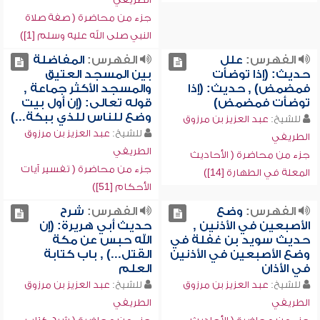
جزء من محاضرة ( صفة صلاة
النبي صلى الله عليه وسلم [1])
الفهرس:
علل
الفهرس:
المفاضلة
حديث: (إذا توضأت
بين المسجد العتيق
فمضمض) , حديث: (إذا
والمسجد الأكثر جماعة ,
توضأت فمضمض)
قوله تعالى: (إن أول بيت
وضع للناس للذي ببكة...)
للشيخ:
عبد العزيز بن مرزوق
للشيخ:
عبد العزيز بن مرزوق
الطريفي
الطريفي
جزء من محاضرة ( الأحاديث
جزء من محاضرة ( تفسير آيات
المعلة في الطهارة [14])
الأحكام [51])
الفهرس:
وضع
الفهرس:
شرح
الأصبعين في الأذنين ,
حديث أبي هريرة: (إن
حديث سويد بن غفلة في
الله حبس عن مكة
وضع الأصبعين في الأذنين
القتل...) , باب كتابة
في الأذان
العلم
للشيخ:
عبد العزيز بن مرزوق
للشيخ:
عبد العزيز بن مرزوق
الطريفي
الطريفي