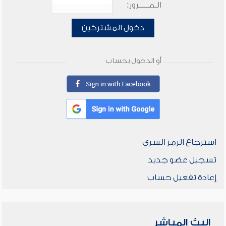
الـمـــــرور:
دخول المشتركين
أو الدخول بحساب
استرجاع الرمز السري
تسجيل عضو جديد
إعادة تفعيل حساب
البث المباشر